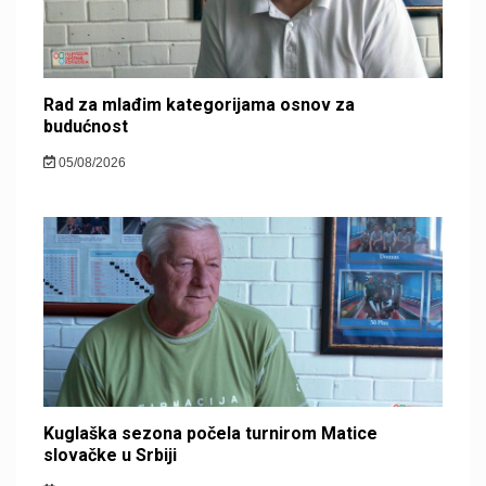
Rad za mlađim kategorijama osnov za
budućnost
05/08/2026
Kuglaška sezona počela turnirom Matice
slovačke u Srbiji