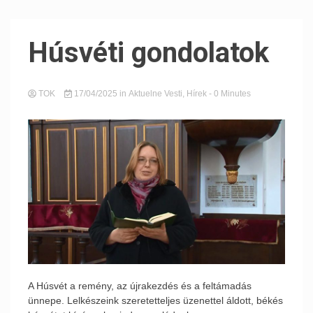
Húsvéti gondolatok
TOK
17/04/2025
in
Aktuelne Vesti
,
Hírek
- 0 Minutes
A Húsvét a remény, az újrakezdés és a feltámadás
ünnepe. Lelkészeink szeretetteljes üzenettel áldott, békés