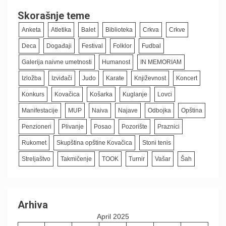
Skorašnje teme
Anketa
Atletika
Balet
Biblioteka
Crkva
Crkve
Deca
Događaji
Festival
Folklor
Fudbal
Galerija naivne umetnosti
Humanost
IN MEMORIAM
Izložba
Izviđači
Judo
Karate
Književnost
Koncert
Konkurs
Kovačica
Košarka
Kuglanje
Lovci
Manifestacije
MUP
Naiva
Najave
Odbojka
Opština
Penzioneri
Plivanje
Posao
Pozorište
Praznici
Rukomet
Skupština opštine Kovačica
Stoni tenis
Streljaštvo
Takmičenje
TOOK
Turnir
Vašar
Šah
Arhiva
April 2025