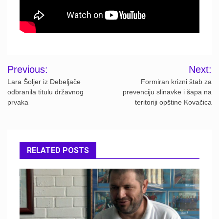
Post
Previous:
Next:
navigation
Lara Šoljer iz Debeljače
Formiran krizni štab za
odbranila titulu državnog
prevenciju slinavke i šapa na
prvaka
teritoriji opštine Kovačica
RELATED POSTS