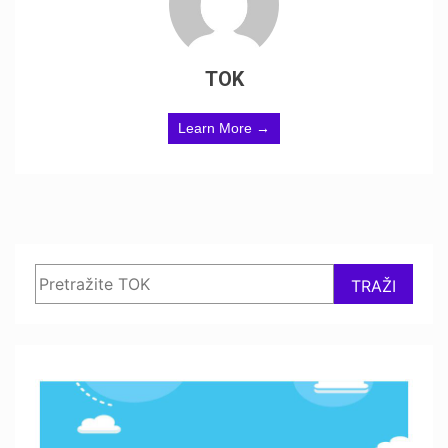
TOK
Learn More →
Search
TRAŽI