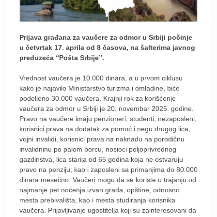
Prijava građana za vaučere za odmor u Srbiji počinje
u četvrtak 17. aprila od 8 časova, na šalterima javnog
preduzeća “Pošta Srbije”.
Vrednost vaučera je 10.000 dinara, a u prvom ciklusu
kako je najavilo Ministarstvo turizma i omladine, biće
podeljeno 30.000 vaučera. Krajnji rok za korišćenje
vaučera za odmor u Srbiji je 20. novembar 2025. godine.
Pravo na vaučere imaju penzioneri, studenti, nezaposleni,
korisnici prava na dodatak za pomoć i negu drugog lica,
vojni invalidi, korisnici prava na naknadu na porodičnu
invalidninu po palom borcu, nosioci poljoprivrednog
gazdinstva, lica starija od 65 godina koja ne ostvaruju
pravo na penziju, kao i zaposleni sa primanjima do 80.000
dinara mesečno. Vaučeri mogu da se koriste u trajanju od
najmanje pet noćenja izvan grada, opštine, odnosno
mesta prebivališta, kao i mesta studiranja korisnika
vaučera. Prijavljivanje ugostitelja koji su zainteresovani da