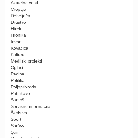
Aktuelne vesti
Crepaja
Debeljača
Društvo
Hírek
Hronika
Idvor
Kovačica
Kultura
Medijski projekti
Oglasi
Padina
Politika
Poljoprivreda
Putnikovo
Samoš
Servisne informacije
Školstvo
Sport
Správy
Știri