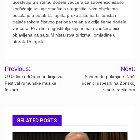
učestvuju u sistemu dodele vaučera za subvencionisano
korišćenje usluge smeštaja u ugostiteljskim objektima
počela je u petak 11. aprila preko sistema E- turista i
trajaće tokom čitavog perioda trajanja akcije šeme dodele
vaučera. Prva lista ugostitelja koji primaju vaučere biće
objavljena na sajtu Ministarstva turizma i omladine u
utorak 15. aprila.
Post
Previous:
Next:
navigation
U Uzdinu održana audicija za
Stihom do pokrajine: Naši
Festival rumunske muzike i
učenici uspešni na Zonskoj
folkora
smotri recitatora
RELATED POSTS