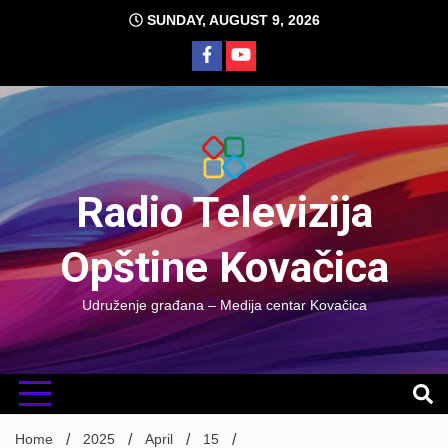
Skip
SUNDAY, AUGUST 9, 2026
to
content
Radio Televizija
Opštine Kovačica
Udruženje građana – Medija centar Kovačica
Home
2025
April
15