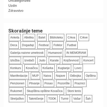
Uncategorized
Uzdin
Zdravstvo
Skorašnje teme
Anketa
Atletika
Balet
Biblioteka
Crkva
Crkve
Deca
Događaji
Festival
Folklor
Fudbal
Galerija naivne umetnosti
Humanost
IN MEMORIAM
Izložba
Izviđači
Judo
Karate
Književnost
Koncert
Konkurs
Kovačica
Košarka
Kuglanje
Lovci
Manifestacije
MUP
Naiva
Najave
Odbojka
Opština
Penzioneri
Plivanje
Posao
Pozorište
Praznici
Rukomet
Skupština opštine Kovačica
Stoni tenis
Streljaštvo
Takmičenje
TOOK
Turnir
Vašar
Šah