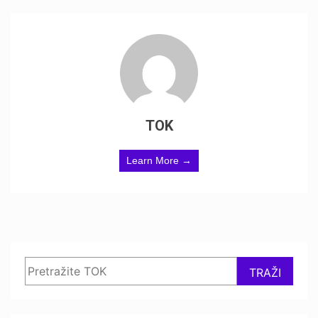
TOK
Learn More →
Search
TRAŽI