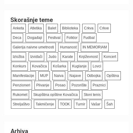
Skorašnje teme
Anketa
Atletika
Balet
Biblioteka
Crkva
Crkve
Deca
Događaji
Festival
Folklor
Fudbal
Galerija naivne umetnosti
Humanost
IN MEMORIAM
Izložba
Izviđači
Judo
Karate
Književnost
Koncert
Konkurs
Kovačica
Košarka
Kuglanje
Lovci
Manifestacije
MUP
Naiva
Najave
Odbojka
Opština
Penzioneri
Plivanje
Posao
Pozorište
Praznici
Rukomet
Skupština opštine Kovačica
Stoni tenis
Streljaštvo
Takmičenje
TOOK
Turnir
Vašar
Šah
Arhiva