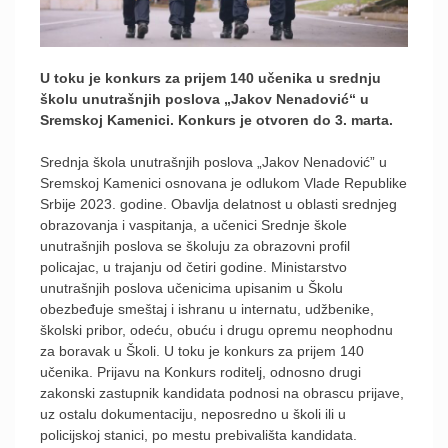
U toku je konkurs za prijem 140 učenika u srednju
školu unutrašnjih poslova „Jakov Nenadović“ u
Sremskoj Kamenici. Konkurs je otvoren do 3. marta.
Srednja škola unutrašnjih poslova „Jakov Nenadović” u
Sremskoj Kamenici osnovana je odlukom Vlade Republike
Srbije 2023. godine. Obavlja delatnost u oblasti srednjeg
obrazovanja i vaspitanja, a učenici Srednje škole
unutrašnjih poslova se školuju za obrazovni profil
policajac, u trajanju od četiri godine. Ministarstvo
unutrašnjih poslova učenicima upisanim u Školu
obezbeđuje smeštaj i ishranu u internatu, udžbenike,
školski pribor, odeću, obuću i drugu opremu neophodnu
za boravak u Školi. U toku je konkurs za prijem 140
učenika. Prijavu na Konkurs roditelj, odnosno drugi
zakonski zastupnik kandidata podnosi na obrascu prijave,
uz ostalu dokumentaciju, neposredno u školi ili u
policijskoj stanici, po mestu prebivališta kandidata.