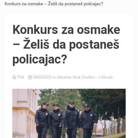
Konkurs za osmake – Želiš da postaneš policajac?
Konkurs za osmake
– Želiš da postaneš
policajac?
TOK
28/02/2025
in
Aktuelne Vesti
,
Društvo
- 1 Minute