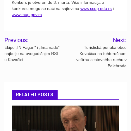
Konkurs je otvoren do 3. marta. Više informacija o
konkursu mogu se naći na sajtovima
www.ssup.edu.rs
i
www.mup.gov.rs
.
Post
Previous:
Next:
navigation
Ekipe „IN Fagan“ i „Ima nade“
Turistická ponuka obce
najbolje na ovogodišnjim RSI
Kovačica na tohtoročnom
u Kovačici
veľtrhu cestovného ruchu v
Belehrade
RELATED POSTS