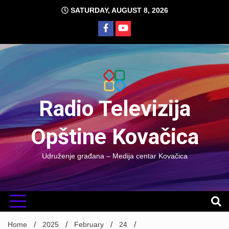
Skip
SATURDAY, AUGUST 8, 2026
to
content
Radio Televizija
Opštine Kovačica
Udruženje građana – Medija centar Kovačica
Home
2025
February
24