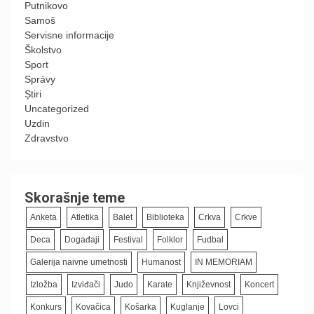
Putnikovo
Samoš
Servisne informacije
Školstvo
Sport
Správy
Știri
Uncategorized
Uzdin
Zdravstvo
Skorašnje teme
Anketa
Atletika
Balet
Biblioteka
Crkva
Crkve
Deca
Događaji
Festival
Folklor
Fudbal
Galerija naivne umetnosti
Humanost
IN MEMORIAM
Izložba
Izviđači
Judo
Karate
Književnost
Koncert
Konkurs
Kovačica
Košarka
Kuglanje
Lovci