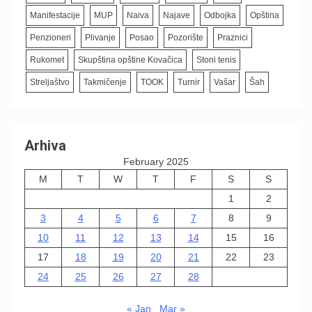
Manifestacije
MUP
Naiva
Najave
Odbojka
Opština
Penzioneri
Plivanje
Posao
Pozorište
Praznici
Rukomet
Skupština opštine Kovačica
Stoni tenis
Streljaštvo
Takmičenje
TOOK
Turnir
Vašar
Šah
Arhiva
February 2025
M
T
W
T
F
S
S
1
2
3
4
5
6
7
8
9
10
11
12
13
14
15
16
17
18
19
20
21
22
23
24
25
26
27
28
« Jan
Mar »