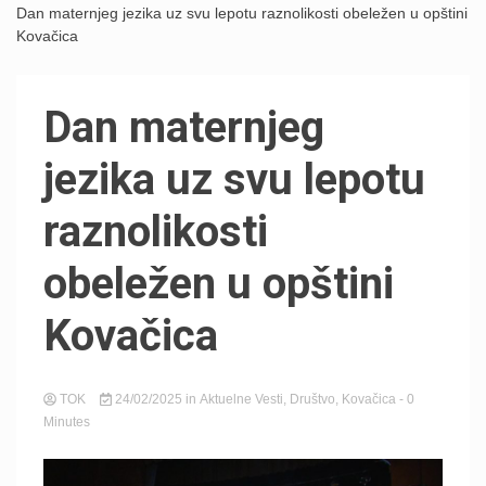
Dan maternjeg jezika uz svu lepotu raznolikosti obeležen u opštini
Kovačica
Dan maternjeg
jezika uz svu lepotu
raznolikosti
obeležen u opštini
Kovačica
TOK
24/02/2025
in
Aktuelne Vesti
,
Društvo
,
Kovačica
- 0
Minutes