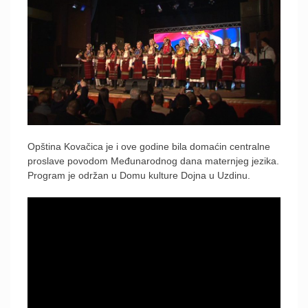
Opština Kovačica je i ove godine bila domaćin centralne
proslave povodom Međunarodnog dana maternjeg jezika.
Program je održan u Domu kulture Dojna u Uzdinu.