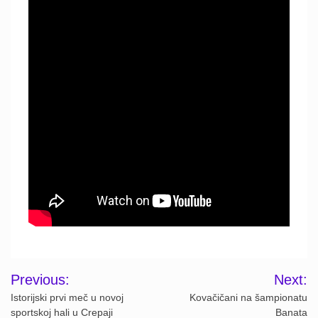
Post
Previous:
Next:
navigation
Istorijski prvi meč u novoj
Kovačičani na šampionatu
sportskoj hali u Crepaji
Banata