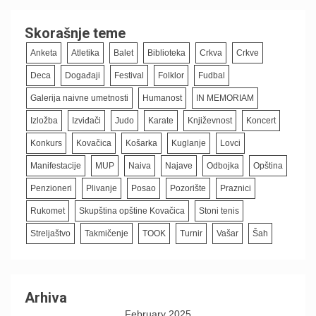
Skorašnje teme
Anketa
Atletika
Balet
Biblioteka
Crkva
Crkve
Deca
Događaji
Festival
Folklor
Fudbal
Galerija naivne umetnosti
Humanost
IN MEMORIAM
Izložba
Izviđači
Judo
Karate
Književnost
Koncert
Konkurs
Kovačica
Košarka
Kuglanje
Lovci
Manifestacije
MUP
Naiva
Najave
Odbojka
Opština
Penzioneri
Plivanje
Posao
Pozorište
Praznici
Rukomet
Skupština opštine Kovačica
Stoni tenis
Streljaštvo
Takmičenje
TOOK
Turnir
Vašar
Šah
Arhiva
February 2025