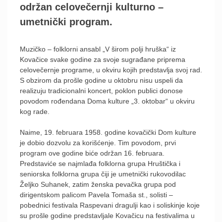
održan celovečernji kulturno –
umetnički program.
Muzičko – folklorni ansabl „V širom polji hruška“ iz
Kovačice svake godine za svoje sugrađane priprema
celovečernje programe, u okviru kojih predstavlja svoj rad.
S obzirom da prošle godine u oktobru nisu uspeli da
realizuju tradicionalni koncert, poklon publici donose
povodom rođendana Doma kulture „3. oktobar“ u okviru
kog rade.
Naime, 19. februara 1958. godine kovačički Dom kulture
je dobio dozvolu za korišćenje. Tim povodom, prvi
program ove godine biće održan 16. februara.
Predstaviće se najmlađa folklorna grupa Hruštička i
seniorska folklorna grupa čiji je umetnički rukovodilac
Željko Suhanek, zatim ženska pevačka grupa pod
dirigentskom palicom Pavela Tomaša st., solisti –
pobednici festivala Raspevani dragulji kao i soliskinje koje
su prošle godine predstavljale Kovačicu na festivalima u