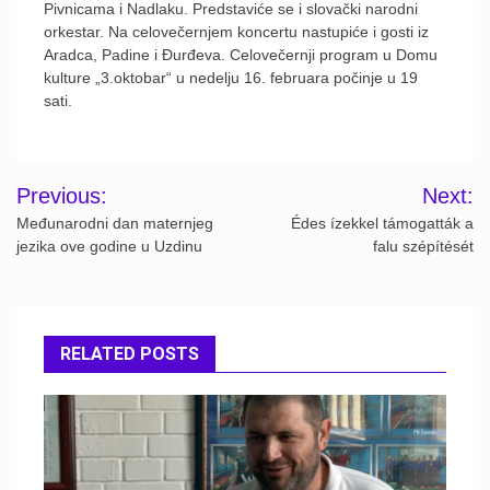
Pivnicama i Nadlaku. Predstaviće se i slovački narodni
orkestar. Na celovečernjem koncertu nastupiće i gosti iz
Aradca, Padine i Đurđeva. Celovečernji program u Domu
kulture „3.oktobar“ u nedelju 16. februara počinje u 19
sati.
Post
Previous:
Next:
navigation
Međunarodni dan maternjeg
Édes ízekkel támogatták a
jezika ove godine u Uzdinu
falu szépítését
RELATED POSTS