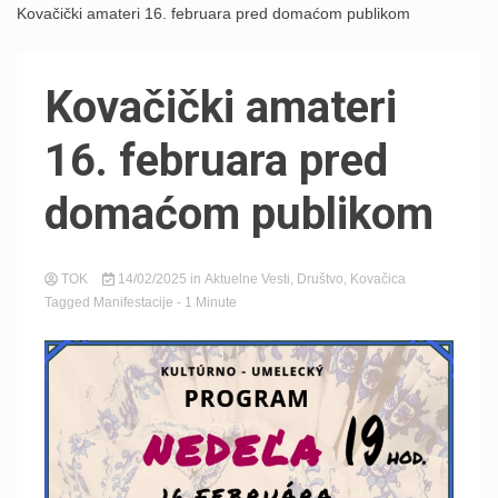
Kovačički amateri 16. februara pred domaćom publikom
Kovačički amateri
16. februara pred
domaćom publikom
TOK
14/02/2025
in
Aktuelne Vesti
,
Društvo
,
Kovačica
Tagged
Manifestacije
- 1 Minute