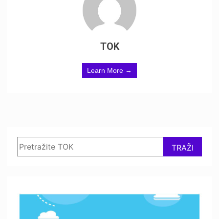
TOK
Learn More →
Search
TRAŽI