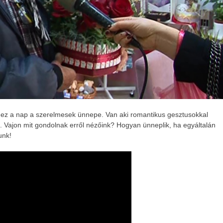
l: ez a nap a szerelmesek ünnepe. Van aki romantikus gesztusokkal
Vajon mit gondolnak erről nézőink? Hogyan ünneplik, ha egyáltalán
unk!