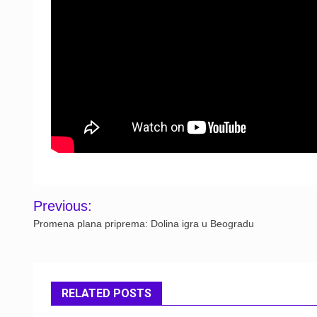
Post
Previous:
navigation
Promena plana priprema: Dolina igra u Beogradu
RELATED POSTS