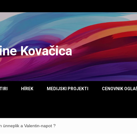
tine Kovačica
TIRI
HÍREK
MEDIJSKI PROJEKTI
CENOVNIK OGLA
nneplik a Valentin-napot ?