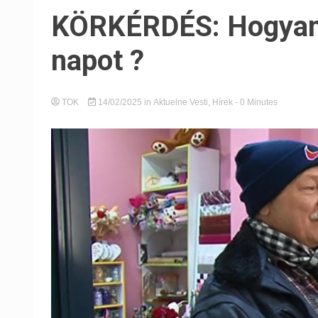
KÖRKÉRDÉS: Hogyan ü
napot ?
TOK
14/02/2025
in
Aktuelne Vesti
,
Hírek
- 0 Minutes