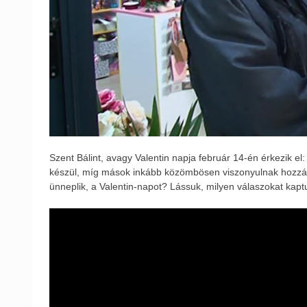
Szent Bálint, avagy Valentin napja február 14-én érkezik e
készül, míg mások inkább közömbösen viszonyulnak hozzá. 
ünneplik, a Valentin-napot? Lássuk, milyen válaszokat kapt