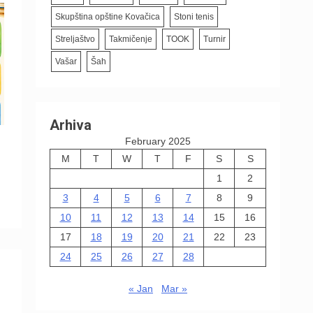
Skupština opštine Kovačica
Stoni tenis
Streljaštvo
Takmičenje
TOOK
Turnir
Vašar
Šah
Arhiva
February 2025
M
T
W
T
F
S
S
1
2
3
4
5
6
7
8
9
10
11
12
13
14
15
16
17
18
19
20
21
22
23
24
25
26
27
28
« Jan
Mar »