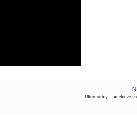
N
Ultramaríny – umelcove va