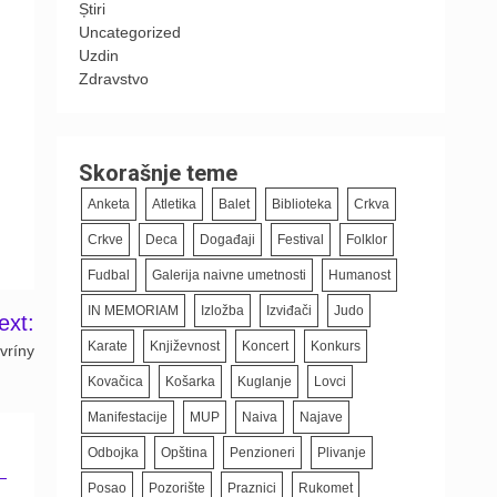
Știri
Uncategorized
Uzdin
Zdravstvo
Skorašnje teme
Anketa
Atletika
Balet
Biblioteka
Crkva
Crkve
Deca
Događaji
Festival
Folklor
Fudbal
Galerija naivne umetnosti
Humanost
IN MEMORIAM
Izložba
Izviđači
Judo
ext:
Karate
Književnost
Koncert
Konkurs
vríny
Kovačica
Košarka
Kuglanje
Lovci
Manifestacije
MUP
Naiva
Najave
Odbojka
Opština
Penzioneri
Plivanje
Posao
Pozorište
Praznici
Rukomet