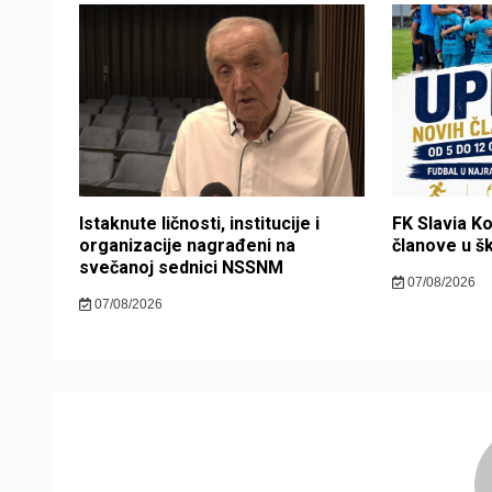
Istaknute ličnosti, institucije i
FK Slavia K
organizacije nagrađeni na
članove u š
svečanoj sednici NSSNM
07/08/2026
07/08/2026