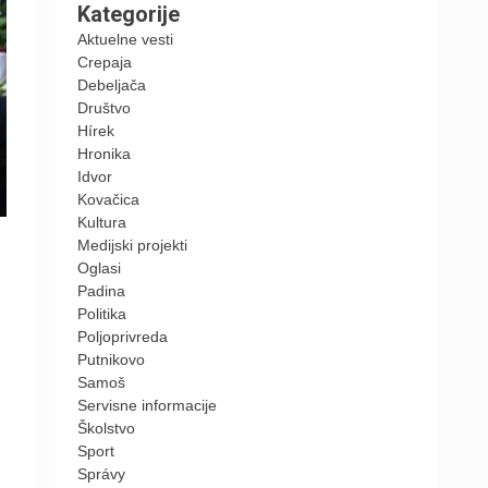
Kategorije
Aktuelne vesti
Crepaja
Debeljača
Društvo
Hírek
Hronika
Idvor
Kovačica
Kultura
Medijski projekti
Oglasi
Padina
Politika
Poljoprivreda
Putnikovo
Samoš
Servisne informacije
Školstvo
Sport
Správy