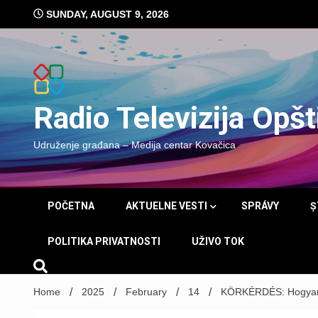
Skip
SUNDAY, AUGUST 9, 2026
to
content
Radio Televizija Opš
Udruženje građana – Medija centar Kovačica
POČETNA
AKTUELNE VESTI
SPRÁVY
Ș
POLITIKA PRIVATNOSTI
UŽIVO TOK
Home
2025
February
14
KÖRKÉRDÉS: Hogyan ü