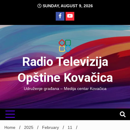
Skip
SUNDAY, AUGUST 9, 2026
to
content
Radio Televizija
Opštine Kovačica
Udruženje građana – Medija centar Kovačica
Home
2025
February
11