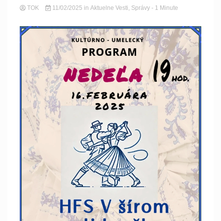
TOK
11/02/2025
in
Aktuelne Vesti
,
Správy
- 1 Minute