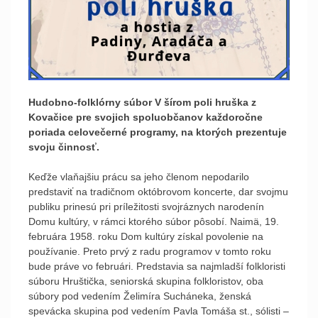
Hudobno-folklórny súbor V šírom poli hruška z
Kovačice pre svojich spoluobčanov každoročne
poriada celovečerné programy, na ktorých prezentuje
svoju činnosť.
Keďže vlaňajšiu prácu sa jeho členom nepodarilo
predstaviť na tradičnom októbrovom koncerte, dar svojmu
publiku prinesú pri príležitosti svojráznych narodenín
Domu kultúry, v rámci ktorého súbor pôsobí. Naimä, 19.
februára 1958. roku Dom kultúry získal povolenie na
používanie. Preto prvý z radu programov v tomto roku
bude práve vo februári. Predstavia sa najmladší folkloristi
súboru Hruštička, seniorská skupina folkloristov, oba
súbory pod vedením Želimíra Sucháneka, ženská
spevácka skupina pod vedením Pavla Tomáša st., sólisti –