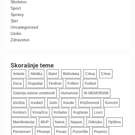
Školstvo
Sport
Správy
Știri
Uncategorized
Uzdin
Zdravstvo
Skorašnje teme
Anketa
Atletika
Balet
Biblioteka
Crkva
Crkve
Deca
Događaji
Festival
Folklor
Fudbal
Galerija naivne umetnosti
Humanost
IN MEMORIAM
Izložba
Izviđači
Judo
Karate
Književnost
Koncert
Konkurs
Kovačica
Košarka
Kuglanje
Lovci
Manifestacije
MUP
Naiva
Najave
Odbojka
Opština
Penzioneri
Plivanje
Posao
Pozorište
Praznici