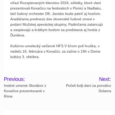
víťazi Rozspievaných klenotov 2024, sólistky, ktoré vlani
prezentovali Kovačicu na festivaloch v Pivnici a Nadlaku,
tiež ľudový orchester DK. Javisko bude patriť aj hosťom.
Aradáčania prednesú dve slovenské ľudové zmesi v
podaní Mužskej speváckej skupiny, Padinčania zatancujú
a zaspievajú a krátkym bodom sa predstavia aj hostia z
Ďurdeva.
Kultúrno-umelecký večierok HFS V šírom poli hruška, v
nedeľu 16. februára v Kovačici, sa začne o 19h v Dome
kultúry 3. októbra.
Post
Previous:
Next:
navigation
Insitné umenie Slovákov z
Počeli bolji dani za porodicu
Kovačice prezentované v
Dolama
Ríme