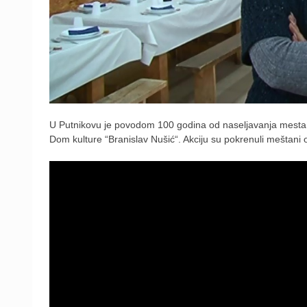
U Putnikovu je povodom 100 godina od naseljavanja mesta p
Dom kulture “Branislav Nušić“. Akciju su pokrenuli meštani 