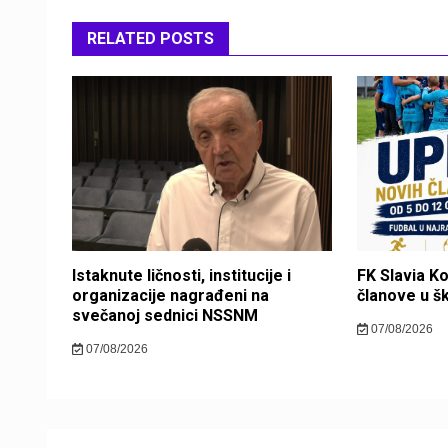
RELATED POSTS
Istaknute ličnosti, institucije i
FK Slavia K
organizacije nagrađeni na
članove u š
svečanoj sednici NSSNM
07/08/2026
07/08/2026