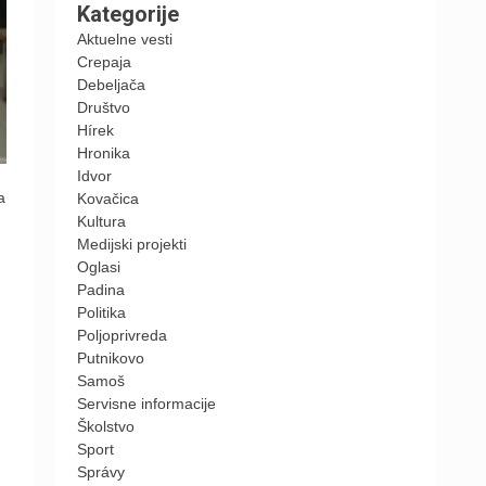
Kategorije
Aktuelne vesti
Crepaja
Debeljača
Društvo
Hírek
Hronika
Idvor
a
Kovačica
Kultura
Medijski projekti
Oglasi
Padina
Politika
Poljoprivreda
Putnikovo
Samoš
Servisne informacije
Školstvo
Sport
Správy