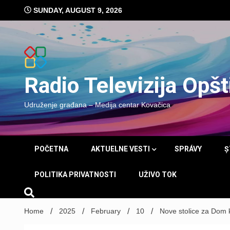
Skip
SUNDAY, AUGUST 9, 2026
to
content
Radio Televizija Opš
Udruženje građana – Medija centar Kovačica
POČETNA
AKTUELNE VESTI
SPRÁVY
Ș
POLITIKA PRIVATNOSTI
UŽIVO TOK
Home
2025
February
10
Nove stolice za Dom 