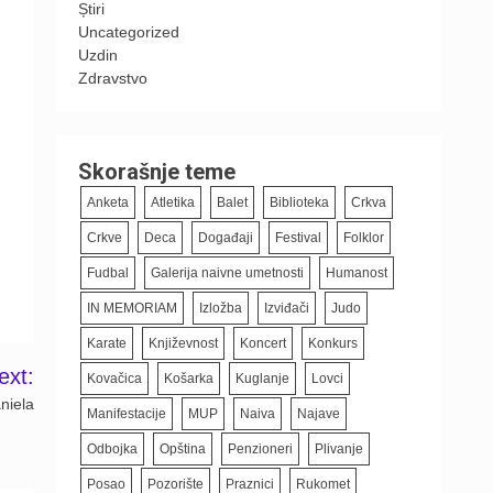
Știri
Uncategorized
Uzdin
Zdravstvo
Skorašnje teme
Anketa
Atletika
Balet
Biblioteka
Crkva
Crkve
Deca
Događaji
Festival
Folklor
Fudbal
Galerija naivne umetnosti
Humanost
IN MEMORIAM
Izložba
Izviđači
Judo
Karate
Književnost
Koncert
Konkurs
ext:
Kovačica
Košarka
Kuglanje
Lovci
niela
Manifestacije
MUP
Naiva
Najave
Odbojka
Opština
Penzioneri
Plivanje
Posao
Pozorište
Praznici
Rukomet