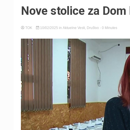
Nove stolice za Dom 
TOK
10/02/2025
in
Aktuelne Vesti
,
Društvo
- 0 Minutes