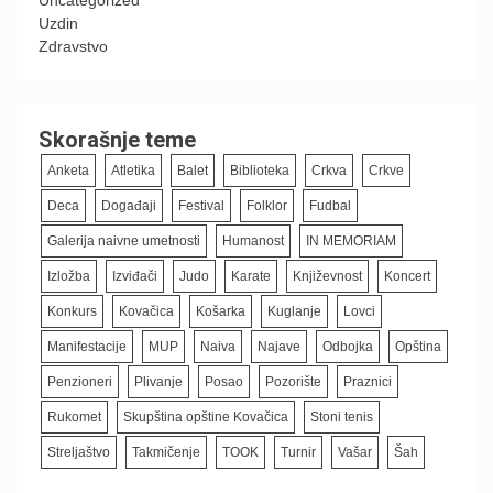
Uzdin
Zdravstvo
Skorašnje teme
Anketa
Atletika
Balet
Biblioteka
Crkva
Crkve
Deca
Događaji
Festival
Folklor
Fudbal
Galerija naivne umetnosti
Humanost
IN MEMORIAM
Izložba
Izviđači
Judo
Karate
Književnost
Koncert
Konkurs
Kovačica
Košarka
Kuglanje
Lovci
Manifestacije
MUP
Naiva
Najave
Odbojka
Opština
Penzioneri
Plivanje
Posao
Pozorište
Praznici
Rukomet
Skupština opštine Kovačica
Stoni tenis
Streljaštvo
Takmičenje
TOOK
Turnir
Vašar
Šah