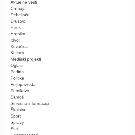
Aktuelne vesti
Crepaja
Debeljača
Društvo
Hírek
Hronika
Idvor
Kovačica
Kultura
Medijski projekti
Oglasi
Padina
Politika
Poljoprivreda
Putnikovo
Samoš
Servisne informacije
Školstvo
Sport
Správy
Știri
Uncategorized