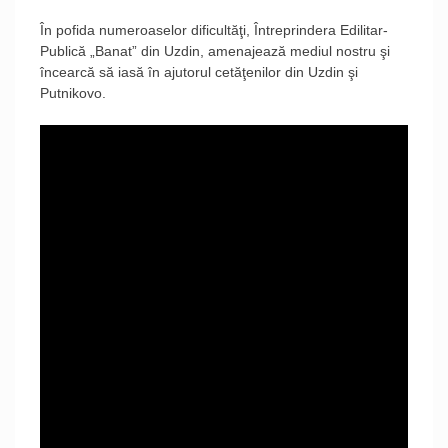
În pofida numeroaselor dificultăţi, Întreprindera Edilitar-
Publică „Banat” din Uzdin, amenajează mediul nostru şi
încearcă să iasă în ajutorul cetăţenilor din Uzdin şi
Putnikovo.