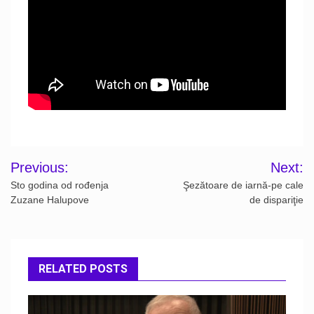
Post
Previous:
Next:
navigation
Sto godina od rođenja
Şezătoare de iarnă-pe cale
Zuzane Halupove
de dispariţie
RELATED POSTS