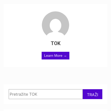
TOK
Learn More →
Search
TRAŽI