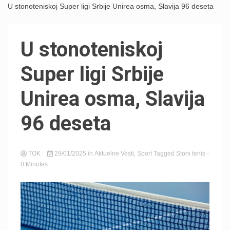
U stonoteniskoj Super ligi Srbije Unirea osma, Slavija 96 deseta
U stonoteniskoj
Super ligi Srbije
Unirea osma, Slavija
96 deseta
TOK
29/01/2025
in
Aktuelne Vesti
,
Sport
Tagged
Stoni tenis
-
0 Minutes