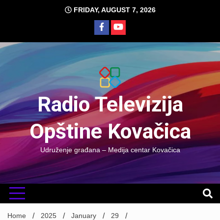
Skip
FRIDAY, AUGUST 7, 2026
to
content
Radio Televizija
Opštine Kovačica
Udruženje građana – Medija centar Kovačica
Home
2025
January
29