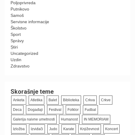
Poljoprivreda
Putnikovo
Samoš
Servisne informacije
Školstvo
Sport
Správy
Știri
Uncategorized
Uzdin
Zdravstvo
Skorašnje teme
Anketa
Atletika
Balet
Biblioteka
Crkva
Crkve
Deca
Događaji
Festival
Folklor
Fudbal
Galerija naivne umetnosti
Humanost
IN MEMORIAM
Izložba
Izviđači
Judo
Karate
Književnost
Koncert