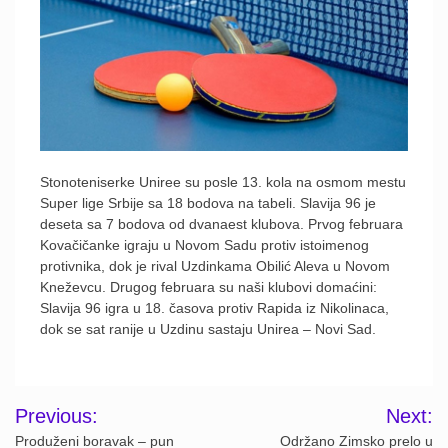
Stonoteniserke Uniree su posle 13. kola na osmom mestu
Super lige Srbije sa 18 bodova na tabeli. Slavija 96 je
deseta sa 7 bodova od dvanaest klubova. Prvog februara
Kovačičanke igraju u Novom Sadu protiv istoimenog
protivnika, dok je rival Uzdinkama Obilić Aleva u Novom
Kneževcu. Drugog februara su naši klubovi domaćini:
Slavija 96 igra u 18. časova protiv Rapida iz Nikolinaca,
dok se sat ranije u Uzdinu sastaju Unirea – Novi Sad.
Post
Previous:
Next:
navigation
Produženi boravak – pun
Održano Zimsko prelo u