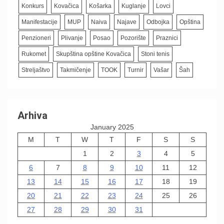
Konkurs
Kovačica
Košarka
Kuglanje
Lovci
Manifestacije
MUP
Naiva
Najave
Odbojka
Opština
Penzioneri
Plivanje
Posao
Pozorište
Praznici
Rukomet
Skupština opštine Kovačica
Stoni tenis
Streljaštvo
Takmičenje
TOOK
Turnir
Vašar
Šah
Arhiva
January 2025
M
T
W
T
F
S
S
1
2
3
4
5
6
7
8
9
10
11
12
13
14
15
16
17
18
19
20
21
22
23
24
25
26
27
28
29
30
31