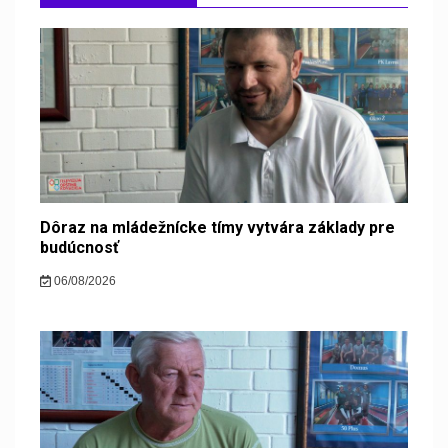
Dôraz na mládežnícke tímy vytvára základy pre
budúcnosť
06/08/2026