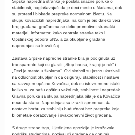
Srpska napredna stranka je poslala snažne poruke o
stabilnosti, naglašavajući da je deci mesto u školama, dok
su protesti i blokade prepreke normalnom životu. Na
skupu kovačičkih naprednjaka, na kom je bio daleko veći
broj građana, građanima se delio promotivni stranački
materijal, Informator, kako centrale stranke tako i
Opštinskog odbora SNS, a za okupljene građane
naprednjaci su kuvali čaj.
Zastava Srpske napredne stranke bila je podignuta uz
transparente koji su glasili: „Stop haosu, krajnji je rok“ i
„Deci je mesto u školama“. Ovi simboli su jasno ukazivali
na odlučnost okupljenih da osiguraju stabilnost i nastave
sa razvojem opštine Kovačica, dok su istovremeno istakli
koliko su za našu opštinu važni mir, stabilnost i napredak.
Glavna poruka sa skupa naprednjaka bila je da Kovačica
neće da stane. Naprednjaci su izrazili spremnost da
nastave borbu za stabilniju budućnost bez prepreka koje
bi ometale obrazovanje i svakodnevni život građana.
S druge strane trga, Ujedinjena opozicija je izražavala
podršku studentima, pozivajući građane da doniraju