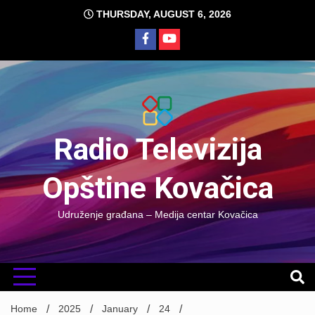
Skip
THURSDAY, AUGUST 6, 2026
to
content
Radio Televizija
Opštine Kovačica
Udruženje građana – Medija centar Kovačica
Home
2025
January
24