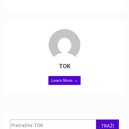
TOK
Learn More →
Search
TRAŽI