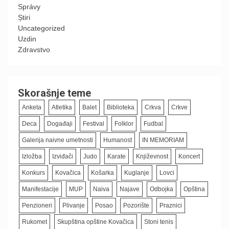
Správy
Știri
Uncategorized
Uzdin
Zdravstvo
Skorašnje teme
Anketa
Atletika
Balet
Biblioteka
Crkva
Crkve
Deca
Događaji
Festival
Folklor
Fudbal
Galerija naivne umetnosti
Humanost
IN MEMORIAM
Izložba
Izviđači
Judo
Karate
Književnost
Koncert
Konkurs
Kovačica
Košarka
Kuglanje
Lovci
Manifestacije
MUP
Naiva
Najave
Odbojka
Opština
Penzioneri
Plivanje
Posao
Pozorište
Praznici
Rukomet
Skupština opštine Kovačica
Stoni tenis