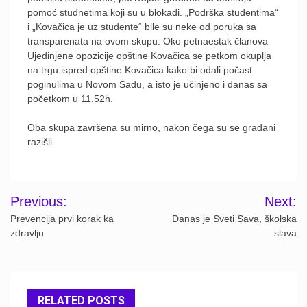
pomoć studnetima koji su u blokadi. „Podrška studentima“
i „Kovačica je uz studente“ bile su neke od poruka sa
transparenata na ovom skupu. Oko petnaestak članova
Ujedinjene opozicije opštine Kovačica se petkom okuplja
na trgu ispred opštine Kovačica kako bi odali počast
poginulima u Novom Sadu, a isto je učinjeno i danas sa
početkom u 11.52h.
Oba skupa završena su mirno, nakon čega su se građani
razišli.
Post
Previous:
Next:
navigation
Prevencija prvi korak ka
Danas je Sveti Sava, školska
zdravlju
slava
RELATED POSTS