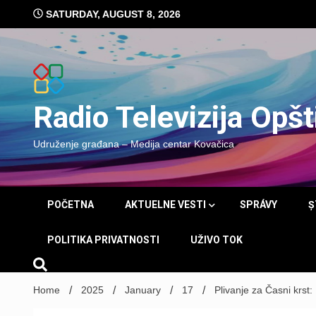
Skip
SATURDAY, AUGUST 8, 2026
to
content
Radio Televizija Opš
Udruženje građana – Medija centar Kovačica
POČETNA
AKTUELNE VESTI
SPRÁVY
Ș
POLITIKA PRIVATNOSTI
UŽIVO TOK
Home
2025
January
17
Plivanje za Časni krst: