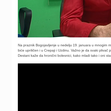
Na praznik Bogojavljenje u nedelju 19. januara u mnogim me
biće upriličen i u Crepaji i Uzdinu. Važno je da svaki pliv
Destani kaže da hronični bolesnici, kako mladi tako i oni star