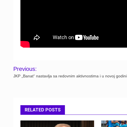
Post
Previous:
navigation
JKP „Banat“ nastavlja sa redovnim aktivnostima i u novoj godini
RELATED POSTS