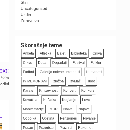
Știri
Uncategorized
Uzdin
Zdravstvo
Skorašnje teme
Anketa
Atletika
Balet
Biblioteka
Crkva
Crkve
Deca
Događaji
Festival
Folklor
ext:
Fudbal
Galerija naivne umetnosti
Humanost
ačkim
IN MEMORIAM
Izložba
Izviđači
Judo
odini
Karate
Književnost
Koncert
Konkurs
Kovačica
Košarka
Kuglanje
Lovci
Manifestacije
MUP
Naiva
Najave
Odbojka
Opština
Penzioneri
Plivanje
Posao
Pozorište
Praznici
Rukomet