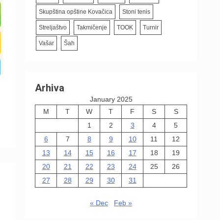
Skupština opštine Kovačica
Stoni tenis
Streljaštvo
Takmičenje
TOOK
Turnir
Vašar
Šah
Arhiva
January 2025
M
T
W
T
F
S
S
1
2
3
4
5
6
7
8
9
10
11
12
13
14
15
16
17
18
19
20
21
22
23
24
25
26
27
28
29
30
31
« Dec
Feb »