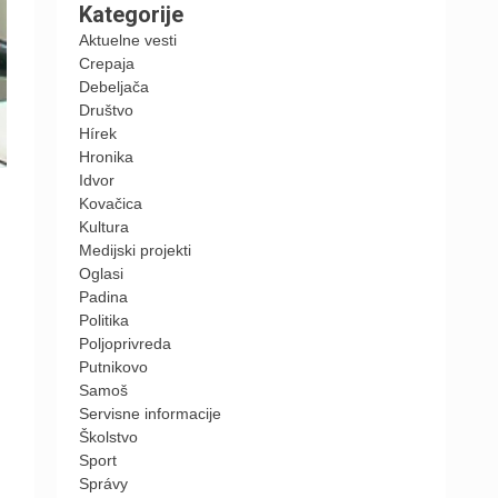
Kategorije
Aktuelne vesti
Crepaja
Debeljača
Društvo
Hírek
Hronika
Idvor
Kovačica
Kultura
Medijski projekti
Oglasi
Padina
Politika
Poljoprivreda
Putnikovo
Samoš
Servisne informacije
Školstvo
Sport
Správy