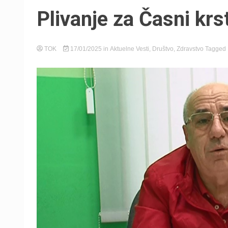
Plivanje za Časni krs
TOK
17/01/2025
in
Aktuelne Vesti
,
Društvo
,
Zdravstvo
Tagged