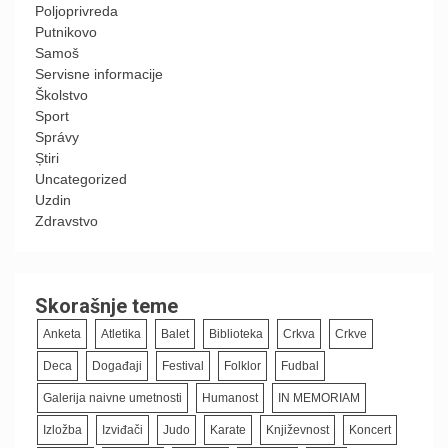
Poljoprivreda
Putnikovo
Samoš
Servisne informacije
Školstvo
Sport
Správy
Știri
Uncategorized
Uzdin
Zdravstvo
Skorašnje teme
Anketa
Atletika
Balet
Biblioteka
Crkva
Crkve
Deca
Događaji
Festival
Folklor
Fudbal
Galerija naivne umetnosti
Humanost
IN MEMORIAM
Izložba
Izviđači
Judo
Karate
Književnost
Koncert