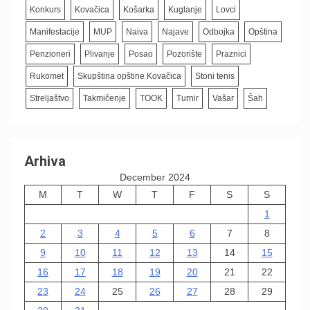
Konkurs
Kovačica
Košarka
Kuglanje
Lovci
Manifestacije
MUP
Naiva
Najave
Odbojka
Opština
Penzioneri
Plivanje
Posao
Pozorište
Praznici
Rukomet
Skupština opštine Kovačica
Stoni tenis
Streljaštvo
Takmičenje
TOOK
Turnir
Vašar
Šah
Arhiva
December 2024
M
T
W
T
F
S
S
1
2
3
4
5
6
7
8
9
10
11
12
13
14
15
16
17
18
19
20
21
22
23
24
25
26
27
28
29