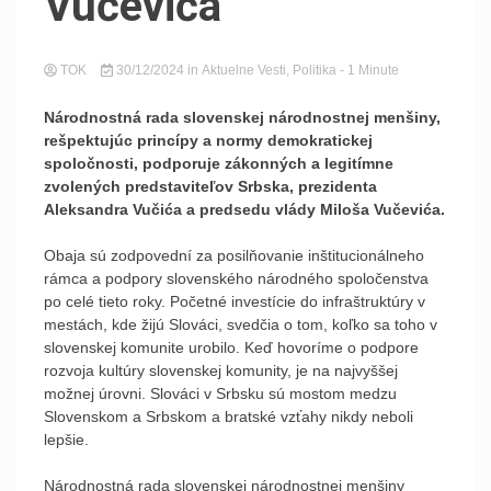
Vučevića
TOK
30/12/2024
in
Aktuelne Vesti
,
Politika
- 1 Minute
Národnostná rada slovenskej národnostnej menšiny,
rešpektujúc princípy a normy demokratickej
spoločnosti, podporuje zákonných a legitímne
zvolených predstaviteľov Srbska, prezidenta
Aleksandra Vučića a predsedu vlády Miloša Vučevića.
Obaja sú zodpovední za posilňovanie inštitucionálneho
rámca a podpory slovenského národného spoločenstva
po celé tieto roky. Početné investície do infraštruktúry v
mestách, kde žijú Slováci, svedčia o tom, koľko sa toho v
slovenskej komunite urobilo. Keď hovoríme o podpore
rozvoja kultúry slovenskej komunity, je na najvyššej
možnej úrovni. Slováci v Srbsku sú mostom medzu
Slovenskom a Srbskom a bratské vzťahy nikdy neboli
lepšie.
Národnostná rada slovenskej národnostnej menšiny