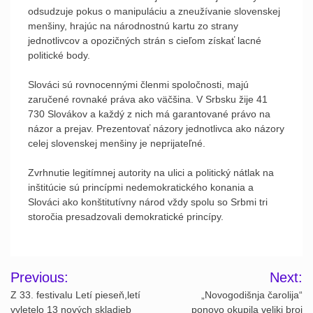
odsudzuje pokus o manipuláciu a zneužívanie slovenskej
menšiny, hrajúc na národnostnú kartu zo strany
jednotlivcov a opozičných strán s cieľom získať lacné
politické body.
Slováci sú rovnocennými členmi spoločnosti, majú
zaručené rovnaké práva ako väčšina. V Srbsku žije 41
730 Slovákov a každý z nich má garantované právo na
názor a prejav. Prezentovať názory jednotlivca ako názory
celej slovenskej menšiny je neprijateľné.
Zvrhnutie legitímnej autority na ulici a politický nátlak na
inštitúcie sú princípmi nedemokratického konania a
Slováci ako konštitutívny národ vždy spolu so Srbmi tri
storočia presadzovali demokratické princípy.
Post
Previous:
Next:
navigation
Z 33. festivalu Letí pieseň,letí
„Novogodišnja čarolija“
vyletelo 13 nových skladieb
ponovo okupila veliki broj