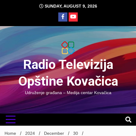
Skip
SUNDAY, AUGUST 9, 2026
to
content
Radio Televizija
Opštine Kovačica
Udruženje građana – Medija centar Kovačica
Home
2024
December
30