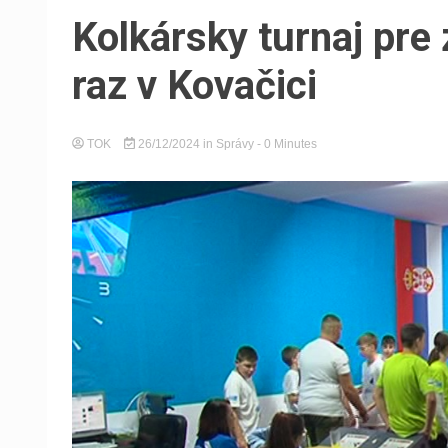
Kolkársky turnaj pre
raz v Kovačici
TOK
26/12/2024
in
Správy
- 0 Minutes