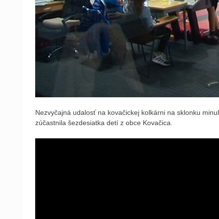
Nezvyčajná udalosť na kovačickej kolkárni na sklonku minul
zúčastnila šezdesiatka detí z obce Kovačica.