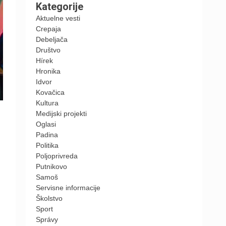
Kategorije
Aktuelne vesti
Crepaja
Debeljača
Društvo
Hírek
Hronika
Idvor
Kovačica
Kultura
Medijski projekti
Oglasi
Padina
Politika
Poljoprivreda
Putnikovo
Samoš
Servisne informacije
Školstvo
Sport
Správy