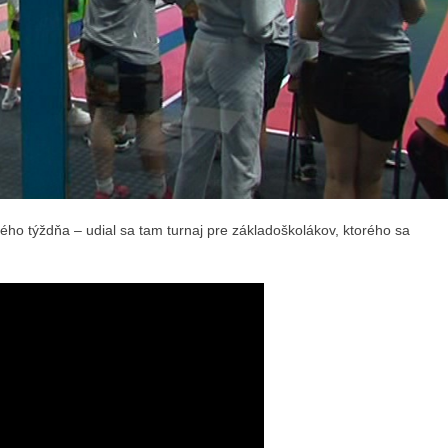
ého týždňa – udial sa tam turnaj pre základoškolákov, ktorého sa