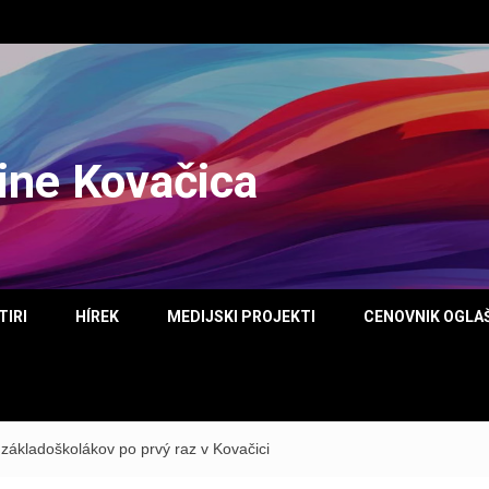
tine Kovačica
TIRI
HÍREK
MEDIJSKI PROJEKTI
CENOVNIK OGLA
 základoškolákov po prvý raz v Kovačici