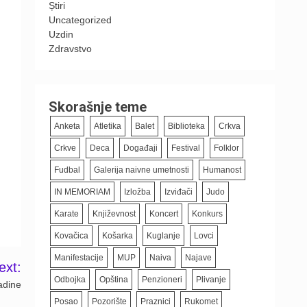
Știri
Uncategorized
Uzdin
Zdravstvo
Skorašnje teme
Anketa
Atletika
Balet
Biblioteka
Crkva
Crkve
Deca
Događaji
Festival
Folklor
Fudbal
Galerija naivne umetnosti
Humanost
IN MEMORIAM
Izložba
Izviđači
Judo
Karate
Književnost
Koncert
Konkurs
Kovačica
Košarka
Kuglanje
Lovci
Manifestacije
MUP
Naiva
Najave
ext:
Odbojka
Opština
Penzioneri
Plivanje
adine
Posao
Pozorište
Praznici
Rukomet