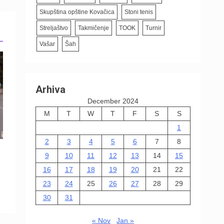
Skupština opštine Kovačica
Stoni tenis
Streljaštvo
Takmičenje
TOOK
Turnir
Vašar
Šah
Arhiva
December 2024
M
T
W
T
F
S
S
1
2
3
4
5
6
7
8
9
10
11
12
13
14
15
16
17
18
19
20
21
22
23
24
25
26
27
28
29
30
31
« Nov
Jan »