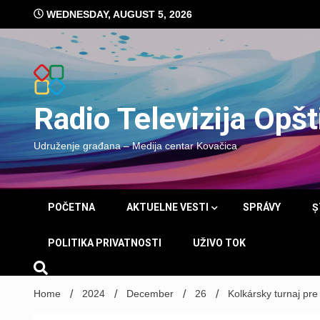
Skip
WEDNESDAY, AUGUST 5, 2026
to
content
Radio Televizija Opš
Udruženje građana – Medija centar Kovačica
POČETNA
AKTUELNE VESTI
SPRÁVY
Ș
POLITIKA PRIVATNOSTI
UŽIVO TOK
Home
2024
December
26
Kolkársky turnaj pre