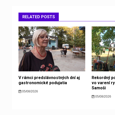
RELATED POSTS
V rámci predslávnostných dní aj
Rekordný po
gastronomické podujatia
vo varení ry
Samoši
05/08/2026
05/08/2026