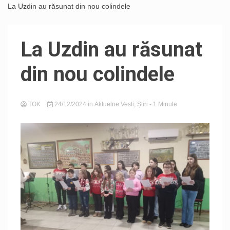
La Uzdin au răsunat din nou colindele
La Uzdin au răsunat
din nou colindele
TOK
24/12/2024
in
Aktuelne Vesti
,
Știri
- 1 Minute