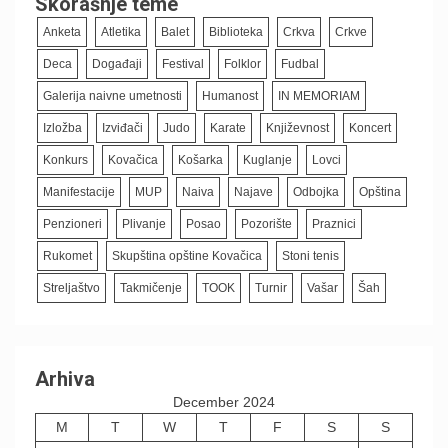
Skorašnje teme
Anketa
Atletika
Balet
Biblioteka
Crkva
Crkve
Deca
Događaji
Festival
Folklor
Fudbal
Galerija naivne umetnosti
Humanost
IN MEMORIAM
Izložba
Izviđači
Judo
Karate
Književnost
Koncert
Konkurs
Kovačica
Košarka
Kuglanje
Lovci
Manifestacije
MUP
Naiva
Najave
Odbojka
Opština
Penzioneri
Plivanje
Posao
Pozorište
Praznici
Rukomet
Skupština opštine Kovačica
Stoni tenis
Streljaštvo
Takmičenje
TOOK
Turnir
Vašar
Šah
Arhiva
December 2024
M
T
W
T
F
S
S