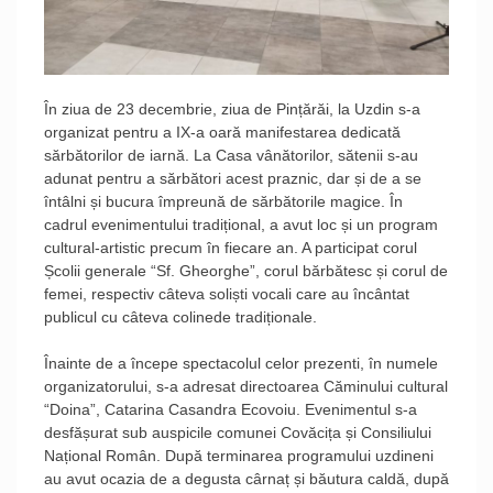
În ziua de 23 decembrie, ziua de Pințărăi, la Uzdin s-a
organizat pentru a IX-a oară manifestarea dedicată
sărbătorilor de iarnă. La Casa vânătorilor, sătenii s-au
adunat pentru a sărbători acest praznic, dar și de a se
întâlni și bucura împreună de sărbătorile magice. În
cadrul evenimentului tradițional, a avut loc și un program
cultural-artistic precum în fiecare an. A participat corul
Școlii generale “Sf. Gheorghe”, corul bărbătesc și corul de
femei, respectiv câteva soliști vocali care au încântat
publicul cu câteva colinede tradiționale.
Înainte de a începe spectacolul celor prezenti, în numele
organizatorului, s-a adresat directoarea Căminului cultural
“Doina”, Catarina Casandra Ecovoiu. Evenimentul s-a
desfășurat sub auspicile comunei Covăcița și Consiliului
Național Român. După terminarea programului uzdineni
au avut ocazia de a degusta cârnaț și băutura caldă, după