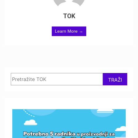
TOK
Learn More →
Search
TRAŽI