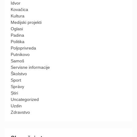
Idvor
Kovačica
Kultura
Medijski projekti
Oglasi
Padina
Politika
Poljoprivreda
Putnikovo
Samoš
Servisne informacije
Školstvo
Sport
Správy
Știri
Uncategorized
Uzdin
Zdravstvo