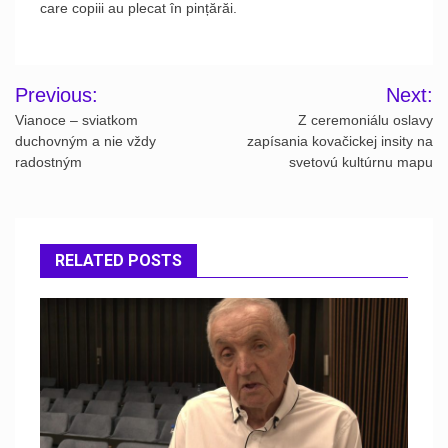
care copiii au plecat în pințărăi.
Post
Previous:
Next:
navigation
Vianoce – sviatkom
Z ceremoniálu oslavy
duchovným a nie vždy
zapísania kovačickej insity na
radostným
svetovú kultúrnu mapu
RELATED POSTS