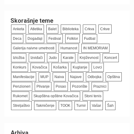
Skorašnje teme
Anketa
Atletika
Balet
Biblioteka
Crkva
Crkve
Deca
Događaji
Festival
Folklor
Fudbal
Galerija naivne umetnosti
Humanost
IN MEMORIAM
Izložba
Izviđači
Judo
Karate
Književnost
Koncert
Konkurs
Kovačica
Košarka
Kuglanje
Lovci
Manifestacije
MUP
Naiva
Najave
Odbojka
Opština
Penzioneri
Plivanje
Posao
Pozorište
Praznici
Rukomet
Skupština opštine Kovačica
Stoni tenis
Streljaštvo
Takmičenje
TOOK
Turnir
Vašar
Šah
Arhiva