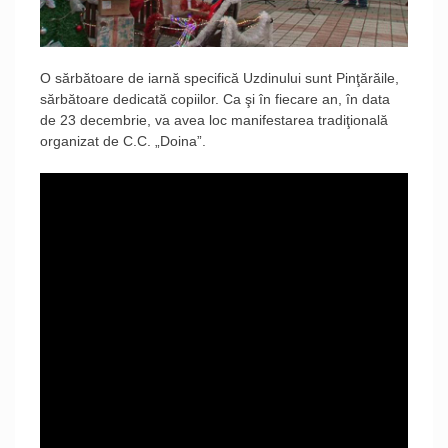
O sărbătoare de iarnă specifică Uzdinului sunt Pinţărăile,
sărbătoare dedicată copiilor. Ca şi în fiecare an, în data
de 23 decembrie, va avea loc manifestarea tradiţională
organizat de C.C. „Doina”.