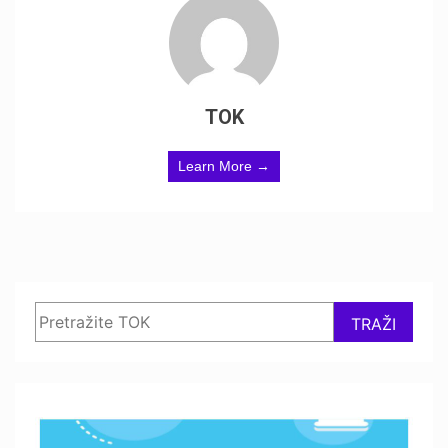
TOK
Learn More →
Search
TRAŽI