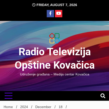
Skip
FRIDAY, AUGUST 7, 2026
to
content
Radio Televizija
Opštine Kovačica
Udruženje građana – Medija centar Kovačica
Home
2024
December
18