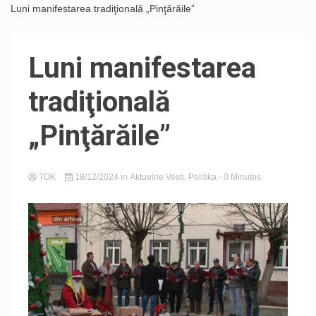
Luni manifestarea tradiţională „Pinţărăile”
Luni manifestarea
tradiţională
„Pinţărăile”
TOK
18/12/2024
in
Aktuelne Vesti
,
Politika
- 0 Minutes