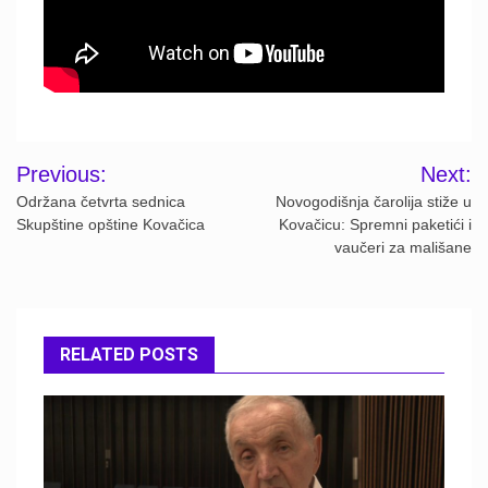
Post
Previous:
Next:
navigation
Održana četvrta sednica
Novogodišnja čarolija stiže u
Skupštine opštine Kovačica
Kovačicu: Spremni paketići i
vaučeri za mališane
RELATED POSTS