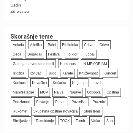
Uzdin
Zdravstvo
Skorašnje teme
Anketa
Atletika
Balet
Biblioteka
Crkva
Crkve
Deca
Događaji
Festival
Folklor
Fudbal
Galerija naivne umetnosti
Humanost
IN MEMORIAM
Izložba
Izviđači
Judo
Karate
Književnost
Koncert
Konkurs
Kovačica
Košarka
Kuglanje
Lovci
Manifestacije
MUP
Naiva
Najave
Odbojka
Opština
Penzioneri
Plivanje
Posao
Pozorište
Praznici
Rukomet
Skupština opštine Kovačica
Stoni tenis
Streljaštvo
Takmičenje
TOOK
Turnir
Vašar
Šah