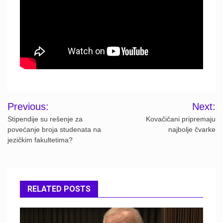
Post
Previous:
Next:
navigation
Stipendije su rešenje za
Kovačičani pripremaju
povećanje broja studenata na
najbolje čvarke
jezičkim fakultetima?
RELATED POSTS