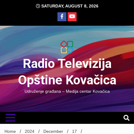
Skip
SATURDAY, AUGUST 8, 2026
to
content
Radio Televizija
Opštine Kovačica
Udruženje građana – Medija centar Kovačica
Home
2024
December
17