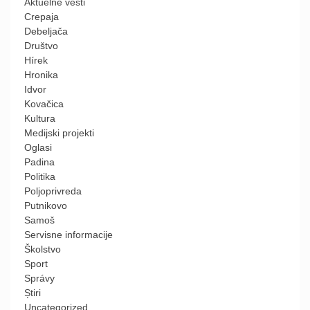
Aktuelne vesti
Crepaja
Debeljača
Društvo
Hírek
Hronika
Idvor
Kovačica
Kultura
Medijski projekti
Oglasi
Padina
Politika
Poljoprivreda
Putnikovo
Samoš
Servisne informacije
Školstvo
Sport
Správy
Știri
Uncategorized