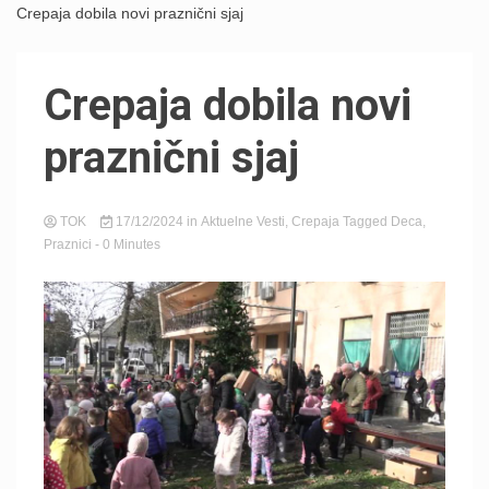
Crepaja dobila novi praznični sjaj
Crepaja dobila novi
praznični sjaj
TOK
17/12/2024
in
Aktuelne Vesti
,
Crepaja
Tagged
Deca
,
Praznici
- 0 Minutes