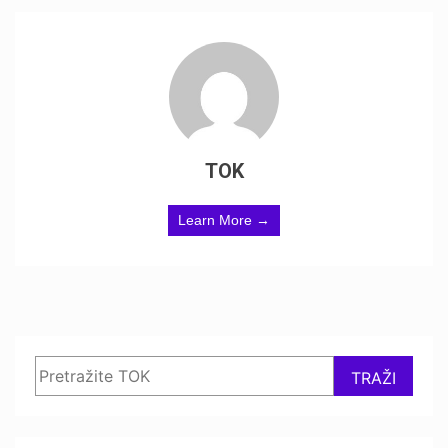
TOK
Learn More →
Search
TRAŽI