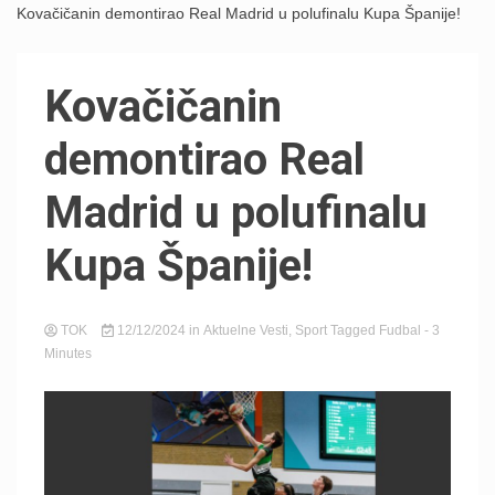
Kovačičanin demontirao Real Madrid u polufinalu Kupa Španije!
Kovačičanin
demontirao Real
Madrid u polufinalu
Kupa Španije!
TOK
12/12/2024
in
Aktuelne Vesti
,
Sport
Tagged
Fudbal
- 3
Minutes