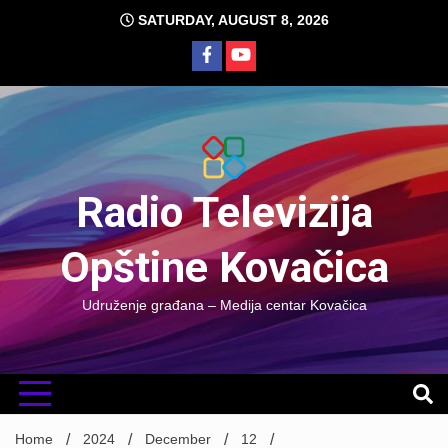
Skip
SATURDAY, AUGUST 8, 2026
to
content
Radio Televizija
Opštine Kovačica
Udruženje građana – Medija centar Kovačica
Home
2024
December
12