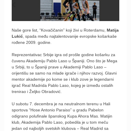
Naše gore list, “Kovačičanin” koji živi u Roterdamu,
Matija
Lukić
, spada među najtalentovanije evropske košarkaše
rođene 2009. godine.
Reprezentativac Srbije igra od prošle godine košarku za
čuvenu Akademiju Pablo Laso u Španiji. Ono što je Mega
u Srbiji, to u Španiji prave u Akademiji Pablo Laso –
orijentišu se samo na mlade igrače i njihov razvoj. Glavni
mentor akademije po kome se i klub zove je legendarni
igrač Real Madrida Pablo Laso, kojeg je između ostalih
trenirao i Željko Obradović.
U subotu 7. decembra je na neutralnom terenu u Hali
sportova “Hose Antonio Paraiso” u gradu Pabelon
odigrano polufinale španskog Kupa Ahora Mas. Matijin
klub, Akademija Pablo Laso, pobedila je u tom meču
jedan od najboljih svetskih klubova – Real Madrid sa