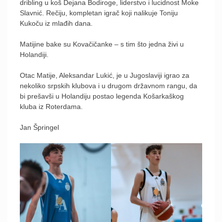
dribling u koš Dejana Bodiroge, liderstvo i lucidnost Moke
Slavnić. Rečiju, kompletan igrač koji nalikuje Toniju
Kukoču iz mlađih dana.
Matijine bake su Kovačičanke – s tim što jedna živi u
Holandiji.
Otac Matije, Aleksandar Lukić, je u Jugoslaviji igrao za
nekoliko srpskih klubova i u drugom državnom rangu, da
bi prešavši u Holandiju postao legenda Košarkaškog
kluba iz Roterdama.
Jan Špringel