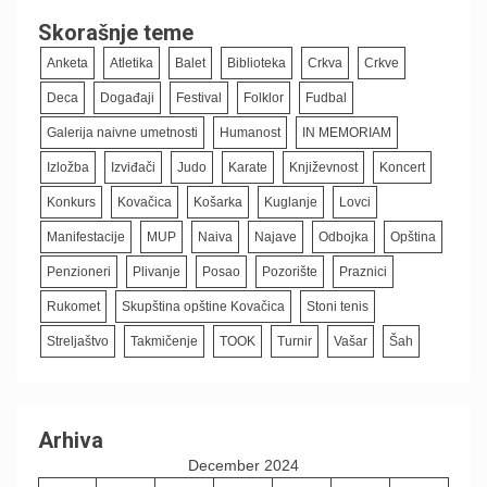
Skorašnje teme
Anketa
Atletika
Balet
Biblioteka
Crkva
Crkve
Deca
Događaji
Festival
Folklor
Fudbal
Galerija naivne umetnosti
Humanost
IN MEMORIAM
Izložba
Izviđači
Judo
Karate
Književnost
Koncert
Konkurs
Kovačica
Košarka
Kuglanje
Lovci
Manifestacije
MUP
Naiva
Najave
Odbojka
Opština
Penzioneri
Plivanje
Posao
Pozorište
Praznici
Rukomet
Skupština opštine Kovačica
Stoni tenis
Streljaštvo
Takmičenje
TOOK
Turnir
Vašar
Šah
Arhiva
December 2024