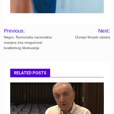
Post
Previous:
Next:
navigation
Negru: Rumunska nacionalna
Ünnepi fények vására
manjina ima mogućnost
kvalitetnog školovanja
RELATED POSTS