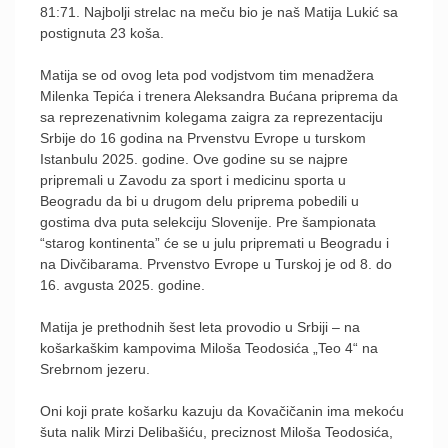
81:71. Najbolji strelac na meču bio je naš Matija Lukić sa
postignuta 23 koša.
Matija se od ovog leta pod vodjstvom tim menadžera
Milenka Tepića i trenera Aleksandra Bućana priprema da
sa reprezenativnim kolegama zaigra za reprezentaciju
Srbije do 16 godina na Prvenstvu Evrope u turskom
Istanbulu 2025. godine. Ove godine su se najpre
pripremali u Zavodu za sport i medicinu sporta u
Beogradu da bi u drugom delu priprema pobedili u
gostima dva puta selekciju Slovenije. Pre šampionata
“starog kontinenta” će se u julu pripremati u Beogradu i
na Divčibarama. Prvenstvo Evrope u Turskoj je od 8. do
16. avgusta 2025. godine.
Matija je prethodnih šest leta provodio u Srbiji – na
košarkaškim kampovima Miloša Teodosića „Teo 4“ na
Srebrnom jezeru.
Oni koji prate košarku kazuju da Kovačičanin ima mekoću
šuta nalik Mirzi Delibašiću, preciznost Miloša Teodosića,