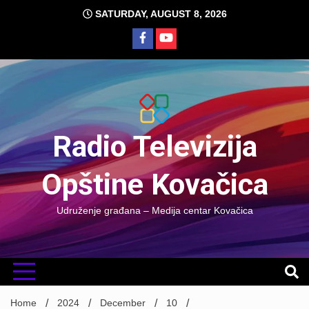
Skip
SATURDAY, AUGUST 8, 2026
to
content
Radio Televizija
Opštine Kovačica
Udruženje građana – Medija centar Kovačica
Home
2024
December
10