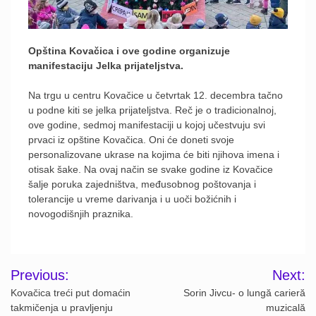
Opština Kovačica i ove godine organizuje
manifestaciju Jelka prijateljstva.
Na trgu u centru Kovačice u četvrtak 12. decembra tačno
u podne kiti se jelka prijateljstva. Reč je o tradicionalnoj,
ove godine, sedmoj manifestaciji u kojoj učestvuju svi
prvaci iz opštine Kovačica. Oni će doneti svoje
personalizovane ukrase na kojima će biti njihova imena i
otisak šake. Na ovaj način se svake godine iz Kovačice
šalje poruka zajedništva, međusobnog poštovanja i
tolerancije u vreme darivanja i u uoči božićnih i
novogodišnjih praznika.
Post
Previous:
Next:
navigation
Kovačica treći put domaćin
Sorin Jivcu- o lungă carieră
takmičenja u pravljenju
muzicală