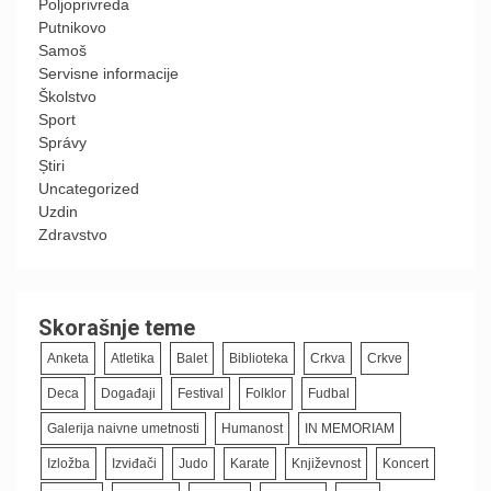
Poljoprivreda
Putnikovo
Samoš
Servisne informacije
Školstvo
Sport
Správy
Știri
Uncategorized
Uzdin
Zdravstvo
Skorašnje teme
Anketa
Atletika
Balet
Biblioteka
Crkva
Crkve
Deca
Događaji
Festival
Folklor
Fudbal
Galerija naivne umetnosti
Humanost
IN MEMORIAM
Izložba
Izviđači
Judo
Karate
Književnost
Koncert