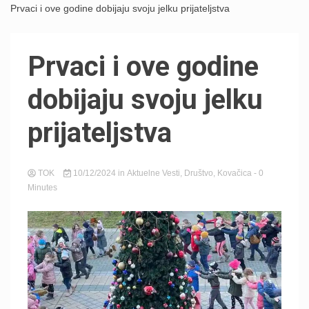
Prvaci i ove godine dobijaju svoju jelku prijateljstva
Prvaci i ove godine
dobijaju svoju jelku
prijateljstva
TOK
10/12/2024
in
Aktuelne Vesti
,
Društvo
,
Kovačica
- 0
Minutes