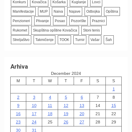
Konkurs
Kovačica
Košarka
Kuglanje
Lovci
Manifestacije
MUP
Naiva
Najave
Odbojka
Opština
Penzioneri
Plivanje
Posao
Pozorište
Praznici
Rukomet
Skupština opštine Kovačica
Stoni tenis
Streljaštvo
Takmičenje
TOOK
Turnir
Vašar
Šah
Arhiva
December 2024
M
T
W
T
F
S
S
1
2
3
4
5
6
7
8
9
10
11
12
13
14
15
16
17
18
19
20
21
22
23
24
25
26
27
28
29
30
31