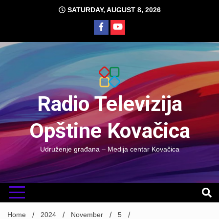
Skip
SATURDAY, AUGUST 8, 2026
to
content
Radio Televizija
Opštine Kovačica
Udruženje građana – Medija centar Kovačica
Home
2024
November
5