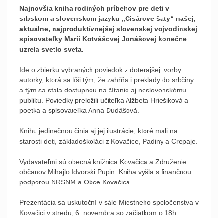
Najnovšia kniha rodiných príbehov pre deti v
srbskom a slovenskom jazyku „Cisárove šaty“ našej,
aktuálne, najproduktívnejšej slovenskej vojvodinskej
spisovateľky Marii Kotvášovej Jonášovej konečne
uzrela svetlo sveta.
Ide o zbierku vybraných poviedok z doterajšej tvorby
autorky, ktorá sa líši tým, že zahŕňa i preklady do srbčiny
a tým sa stala dostupnou na čítanie aj neslovenskému
publiku. Poviedky preložili učiteľka Alžbeta Hriešiková a
poetka a spisovateľka Anna Dudášová.
Knihu jedinečnou činia aj jej ilustrácie, ktoré mali na
starosti deti, základoškoláci z Kovačice, Padiny a Crepaje.
Vydavateľmi sú obecná knižnica Kovačica a Združenie
občanov Mihajlo Idvorski Pupin. Kniha vyšla s finančnou
podporou NRSNM a Obce Kovačica.
Prezentácia sa uskutoční v sále Miestneho spoločenstva v
Kovačici v stredu, 6. novembra so začiatkom o 18h.