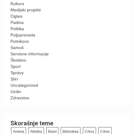
Kultura
Medijski projekti
Oglasi
Padina
Politika
Poljoprivreda
Putnikovo
Samoš
Servisne informacije
Školstvo
Sport
Správy
Știri
Uncategorized
Uzdin
Zdravstvo
Skorašnje teme
Anketa
Atletika
Balet
Biblioteka
Crkva
Crkve