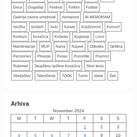
Deca
Događaji
Festival
Folklor
Fudbal
Galerija naivne umetnosti
Humanost
IN MEMORIAM
Izložba
Izviđači
Judo
Karate
Književnost
Koncert
Konkurs
Kovačica
Košarka
Kuglanje
Lovci
Manifestacije
MUP
Naiva
Najave
Odbojka
Opština
Penzioneri
Plivanje
Posao
Pozorište
Praznici
Rukomet
Skupština opštine Kovačica
Stoni tenis
Streljaštvo
Takmičenje
TOOK
Turnir
Vašar
Šah
Arhiva
November 2024
M
T
W
T
F
S
S
1
2
3
4
5
6
7
8
9
10