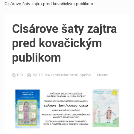
Cisárove šaty zajtra pred kovačickým publikom
Cisárove šaty zajtra
pred kovačickým
publikom
TOK
05/11/2024
in
Aktuelne Vesti
,
Správy
- 1 Minute