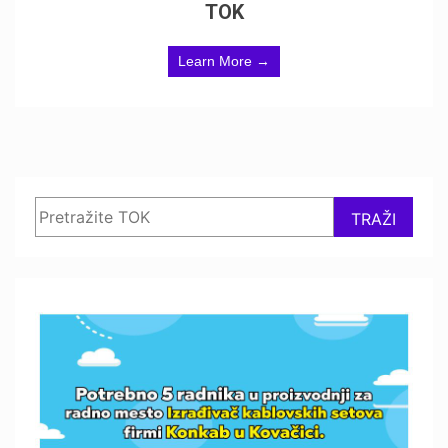
TOK
Learn More →
Search
TRAŽI