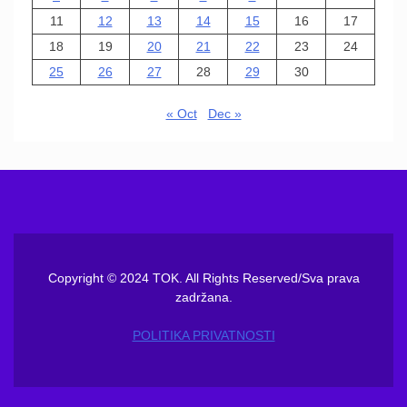
11
12
13
14
15
16
17
18
19
20
21
22
23
24
25
26
27
28
29
30
« Oct
Dec »
Copyright © 2024 TOK. All Rights Reserved/Sva prava
zadržana.
POLITIKA PRIVATNOSTI