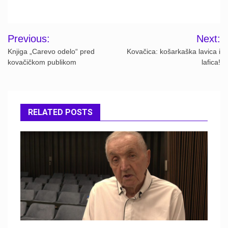
Post
Previous:
Next:
navigation
Knjiga „Carevo odelo“ pred
Kovačica: košarkaška lavica i
kovačičkom publikom
lafica!
RELATED POSTS