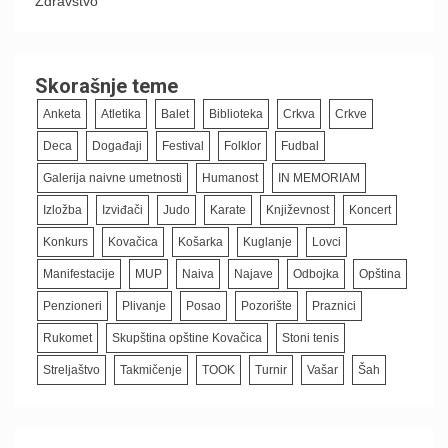
Zdravstvo
Skorašnje teme
Anketa
Atletika
Balet
Biblioteka
Crkva
Crkve
Deca
Događaji
Festival
Folklor
Fudbal
Galerija naivne umetnosti
Humanost
IN MEMORIAM
Izložba
Izviđači
Judo
Karate
Književnost
Koncert
Konkurs
Kovačica
Košarka
Kuglanje
Lovci
Manifestacije
MUP
Naiva
Najave
Odbojka
Opština
Penzioneri
Plivanje
Posao
Pozorište
Praznici
Rukomet
Skupština opštine Kovačica
Stoni tenis
Streljaštvo
Takmičenje
TOOK
Turnir
Vašar
Šah