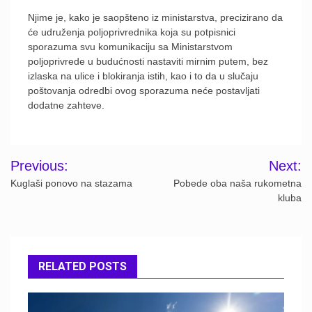
Njime je, kako je saopšteno iz ministarstva, precizirano da
će udruženja poljoprivrednika koja su potpisnici
sporazuma svu komunikaciju sa Ministarstvom
poljoprivrede u budućnosti nastaviti mirnim putem, bez
izlaska na ulice i blokiranja istih, kao i to da u slučaju
poštovanja odredbi ovog sporazuma neće postavljati
dodatne zahteve.
Post
Previous:
Next:
navigation
Kuglaši ponovo na stazama
Pobede oba naša rukometna
kluba
RELATED POSTS