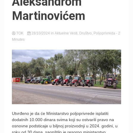
Aleksandrom
Martinovićem
TOK
28/10/2024
in
Aktuelne Vesti
,
Društvo
,
Poljoprivreda
- 2
Minutes
Utvrđeno je da će Ministarstvo poljoprivrede isplatiti
dodatnih 10.000 dinara svima koji su ostvarili pravo na
osnovne podsticaje u biljnoj proizvodnji u 2024. godini, u
roku od 30 dana, saopštilo je resorno ministarstvo.