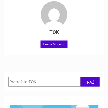
TOK
Learn More →
Search
TRAŽI