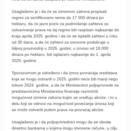
Usaglašeno je i da će se izmenom zakona propisati
regres za sertifikovano seme do 17.000 dinara po
hektaru, da će javni poziv za podnošenje zahteva za
ostvarivanje prava na taj regres biti raspisan najkasnije do
kraja aprila 2025. godine i da će se isplatiti zahtevi u roku
od 30 dana, a da će zahtevi za osnovne podsticaje u
biljnoj proizvodnji u 2025. godini, u iznosu od 18.000
dinara po hektaru, biti isplaćeni najkasnije do 1. aprila
2025. godine.
Sporazumom je određeno i da iznos povraćaja sredstava
koja se mogu ostvariti u 2025. godini neće biti manji nego
tokom 2024. godine, a da će Ministarstvo poljoprivrede sa
predstavnicima Ministarstva finansija razmotriti
mogućnost izmene zakona kojim se uređuju akcize, i to u
delu koji se odnosi na mogućnost povećanja iznosa koji
se može ostvariti putem prava na povraćaj akcize.
Usaglašeno je i da poljoprivrednici mogu da se obrate
direktno bankama u kojima imaju otvorene račune, u cilju