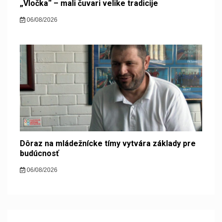
„Vločka“ – mali čuvari velike tradicije
06/08/2026
Dôraz na mládežnícke tímy vytvára základy pre
budúcnosť
06/08/2026