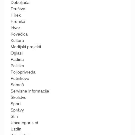
Debeljača
Društvo
Hírek
Hronika
Idvor
Kovačica
Kultura
Medijski projekti
Oglasi
Padina
Politika
Poljoprivreda
Putnikovo
Samoš
Servisne informacije
Školstvo
Sport
Správy
Știri
Uncategorized
Uzdin