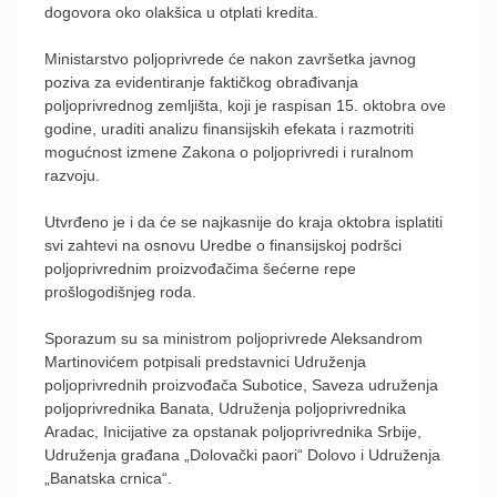
dogovora oko olakšica u otplati kredita.
Ministarstvo poljoprivrede će nakon završetka javnog
poziva za evidentiranje faktičkog obrađivanja
poljoprivrednog zemljišta, koji je raspisan 15. oktobra ove
godine, uraditi analizu finansijskih efekata i razmotriti
mogućnost izmene Zakona o poljoprivredi i ruralnom
razvoju.
Utvrđeno je i da će se najkasnije do kraja oktobra isplatiti
svi zahtevi na osnovu Uredbe o finansijskoj podršci
poljoprivrednim proizvođačima šećerne repe
prošlogodišnjeg roda.
Sporazum su sa ministrom poljoprivrede Aleksandrom
Martinovićem potpisali predstavnici Udruženja
poljoprivrednih proizvođača Subotice, Saveza udruženja
poljoprivrednika Banata, Udruženja poljoprivrednika
Aradac, Inicijative za opstanak poljoprivrednika Srbije,
Udruženja građana „Dolovački paori“ Dolovo i Udruženja
„Banatska crnica“.