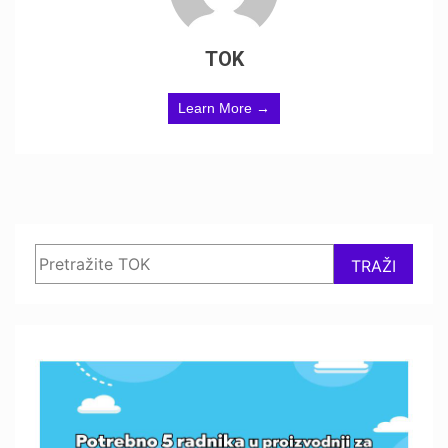
TOK
Learn More →
Search
TRAŽI