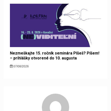
Nezmeškajte 15. ročník seminára Píšeš? Píšem!
– prihlášky otvorené do 10. augusta
07/08/2026