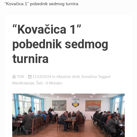
“Kovačica 1” pobednik sedmog turnira
“Kovačica 1”
pobednik sedmog
turnira
TOK
21/10/2024
in
Aktuelne Vesti
,
Kovačica
Tagged
Manifestacije
,
Šah
- 0 Minutes