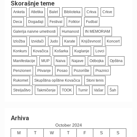
Skorašnje teme
Anketa
Atletika
Balet
Biblioteka
Crkva
Crkve
Deca
Događaji
Festival
Folklor
Fudbal
Galerija naivne umetnosti
Humanost
IN MEMORIAM
Izložba
Izviđači
Judo
Karate
Književnost
Koncert
Konkurs
Kovačica
Košarka
Kuglanje
Lovci
Manifestacije
MUP
Naiva
Najave
Odbojka
Opština
Penzioneri
Plivanje
Posao
Pozorište
Praznici
Rukomet
Skupština opštine Kovačica
Stoni tenis
Streljaštvo
Takmičenje
TOOK
Turnir
Vašar
Šah
Arhiva
October 2024
M
T
W
T
F
S
S