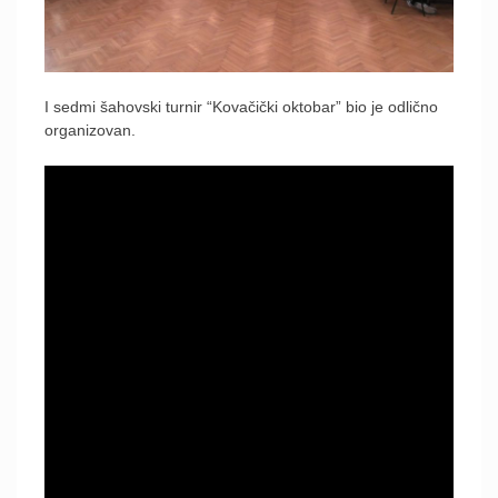
I sedmi šahovski turnir “Kovačički oktobar” bio je odlično
organizovan.