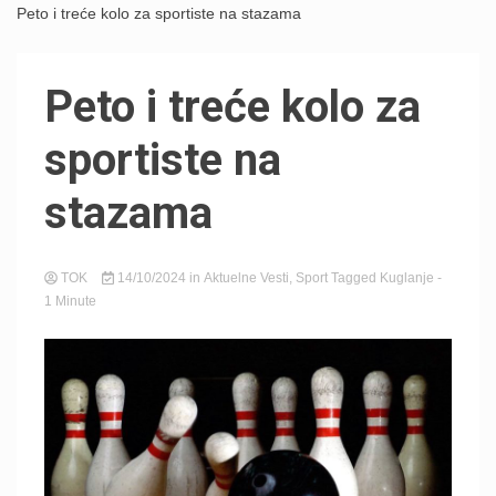
Peto i treće kolo za sportiste na stazama
Peto i treće kolo za
sportiste na
stazama
TOK
14/10/2024
in
Aktuelne Vesti
,
Sport
Tagged
Kuglanje
-
1 Minute