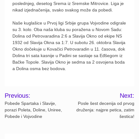
poslednjeg, desetog Srema iz Sremske Mitrovice. Liga je
nikad izjednačenija, svako svakog može da pobedi.
Naše kuglašice u Prvoj ligi Srbije grupa Vojvodine odigrale
su 3. kolo. Oba naša kluba su poražena u Novom Sadu:
Dolina od Petrovaradina 2:6 a Slavija Okno od ekipe NS
1932 od Slavija Okna sa 1:7. U subotu 26. oktobra Slavija
Okno dočekuje u Kovačici Petrovaradin u 11. časova, dok
Dolina tri sata kasnije u Padini se sastaje sa Eđšegom iz
Bačke Topole. Slavija Okno je sedma sa 2 osvojena boda
a Dolina osma bez bodova.
Post
Previous:
Next:
navigation
Pobede Spartaka i Slavije,
Posle šest decenija od prvog
porazi Poleta, Doline, Uniree,
druženja: najpre petica, zatim
Pobede i Vojvodine
šestica!