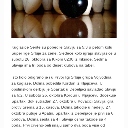
Kuglašice Sente su pobedile Slaviju sa 5:3 u petom kolu
Super lige Srbije za žene. Sledeće kolo igraju slavijašice u
subotu 26. oktobra sa Kikom 0230 iz Kikinde. Sedma
Slavija ima tri boda od deset klubova na tabeli.
Isto kolo odigrano je i u Prvoj ligi Srbije grupa Vojvodina
za kuglaše. Dolina pobedila Kordun iz Kljajićeva. U
opštinskom derbiju je Spartak u Debeljači savladao Slaviju
sa 6:2. U subotu 26. oktobra Kordun u Kljajićevu dočekuje
Spartak, dok sutradan 27. oktobra u Kovačici Slavija igra
protiv Srema u 15. časova. Dolina takodje u nedelju 27.
oktobra putuje u Apatin. Spartak iz Debeljače je prvi sa 6
bodova, Dolina šesta sa 4 i Slavija osma takođe sa 4
boda. Prvi crveno-beli imaju samo dva boda više od