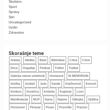
Školstvo
Sport
Správy
Știri
Uncategorized
Uzdin
Zdravstvo
Skorašnje teme
Anketa
Atletika
Balet
Biblioteka
Crkva
Crkve
Deca
Događaji
Festival
Folklor
Fudbal
Galerija naivne umetnosti
Humanost
IN MEMORIAM
Izložba
Izviđači
Judo
Karate
Književnost
Koncert
Konkurs
Kovačica
Košarka
Kuglanje
Lovci
Manifestacije
MUP
Naiva
Najave
Odbojka
Opština
Penzioneri
Plivanje
Posao
Pozorište
Praznici