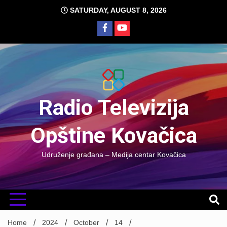
Skip
SATURDAY, AUGUST 8, 2026
to
content
Radio Televizija
Opštine Kovačica
Udruženje građana – Medija centar Kovačica
Home
2024
October
14