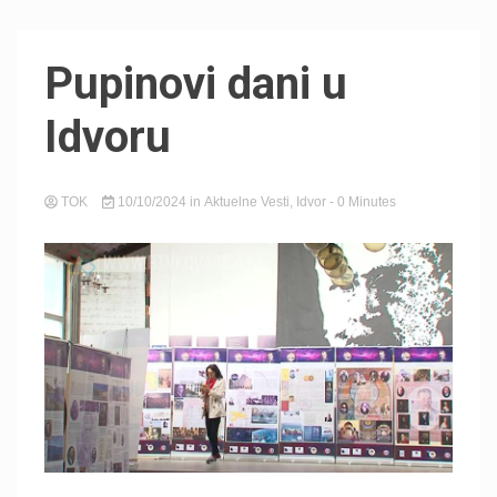
Pupinovi dani u
Idvoru
TOK
10/10/2024
in
Aktuelne Vesti
,
Idvor
- 0 Minutes