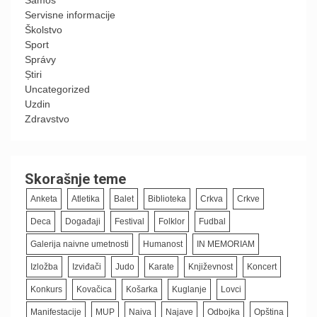
Servisne informacije
Školstvo
Sport
Správy
Știri
Uncategorized
Uzdin
Zdravstvo
Skorašnje teme
Anketa
Atletika
Balet
Biblioteka
Crkva
Crkve
Deca
Događaji
Festival
Folklor
Fudbal
Galerija naivne umetnosti
Humanost
IN MEMORIAM
Izložba
Izviđači
Judo
Karate
Književnost
Koncert
Konkurs
Kovačica
Košarka
Kuglanje
Lovci
Manifestacije
MUP
Naiva
Najave
Odbojka
Opština