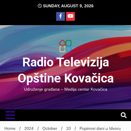
Skip
SUNDAY, AUGUST 9, 2026
to
content
Radio Televizija
Opštine Kovačica
Udruženje građana – Medija centar Kovačica
Home
2024
October
10
Pupinovi dani u Idvoru