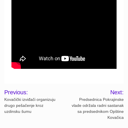
Post
Previous:
Next:
navigation
Kovačički izviđači organizuju
Predsednica Pokrajinske
drugo pešačenje kroz
vlade održala radni sastanak
uzdinsku šumu
sa predsednikom Opštine
Kovačica