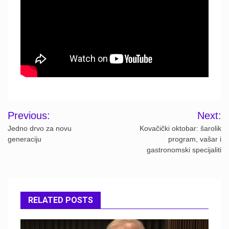
Post
Previous:
Next:
navigation
Jedno drvo za novu
Kovačički oktobar: šarolik
generaciju
program, vašar i
gastronomski specijaliti
RELATED POSTS