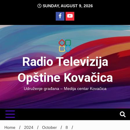
Skip
SUNDAY, AUGUST 9, 2026
to
content
Radio Televizija
Opštine Kovačica
Udruženje građana – Medija centar Kovačica
Home
2024
October
8