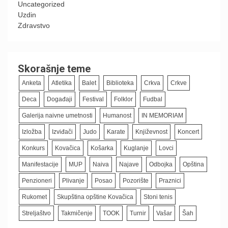
Uncategorized
Uzdin
Zdravstvo
Skorašnje teme
Anketa
Atletika
Balet
Biblioteka
Crkva
Crkve
Deca
Događaji
Festival
Folklor
Fudbal
Galerija naivne umetnosti
Humanost
IN MEMORIAM
Izložba
Izviđači
Judo
Karate
Književnost
Koncert
Konkurs
Kovačica
Košarka
Kuglanje
Lovci
Manifestacije
MUP
Naiva
Najave
Odbojka
Opština
Penzioneri
Plivanje
Posao
Pozorište
Praznici
Rukomet
Skupština opštine Kovačica
Stoni tenis
Streljaštvo
Takmičenje
TOOK
Turnir
Vašar
Šah