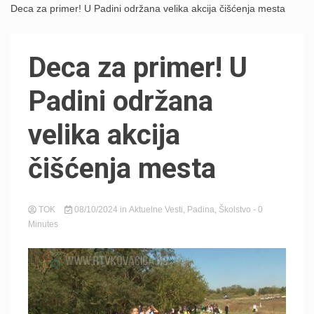
Deca za primer! U Padini održana velika akcija čišćenja mesta
Deca za primer! U
Padini održana
velika akcija
čišćenja mesta
TOK
08/10/2024
in
Aktuelne Vesti
,
Padina
,
Školstvo
- 0
Minutes