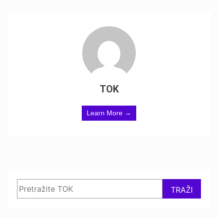
TOK
Learn More →
Search
TRAŽI