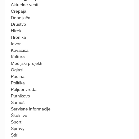
Aktuelne vesti
Crepaja
Debeljača
Društvo
Hírek
Hronika
Idvor
Kovačica
Kultura
Medijski projekti
Oglasi
Padina
Politika
Poljoprivreda
Putnikovo
Samoš
Servisne informacije
Školstvo
Sport
Správy
Știri