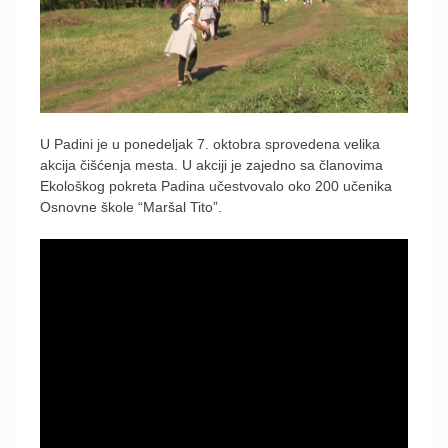
U Padini je u ponedeljak 7. oktobra sprovedena velika
akcija čišćenja mesta. U akciji je zajedno sa članovima
Ekološkog pokreta Padina učestvovalo oko 200 učenika
Osnovne škole “Maršal Tito”.