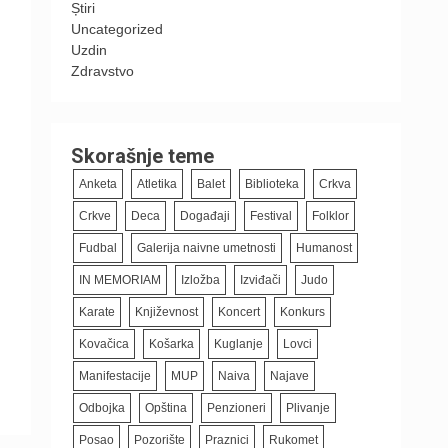
Știri
Uncategorized
Uzdin
Zdravstvo
Skorašnje teme
Anketa
Atletika
Balet
Biblioteka
Crkva
Crkve
Deca
Događaji
Festival
Folklor
Fudbal
Galerija naivne umetnosti
Humanost
IN MEMORIAM
Izložba
Izviđači
Judo
Karate
Književnost
Koncert
Konkurs
Kovačica
Košarka
Kuglanje
Lovci
Manifestacije
MUP
Naiva
Najave
Odbojka
Opština
Penzioneri
Plivanje
Posao
Pozorište
Praznici
Rukomet