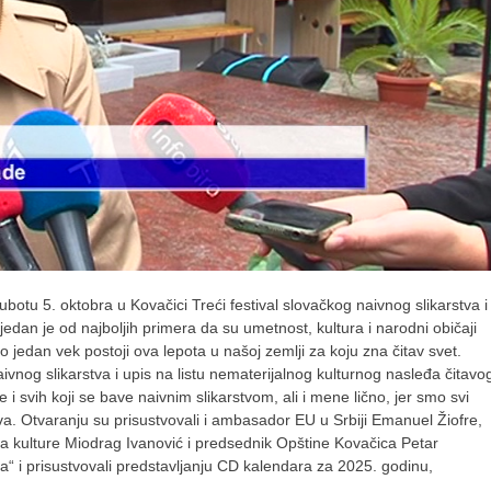
botu 5. oktobra u Kovačici Treći festival slovačkog naivnog slikarstva i
 jedan je od najboljih primera da su umetnost, kultura i narodni običaji
 jedan vek postoji ova lepota u našoj zemlji za koju zna čitav svet.
nog slikarstva i upis na listu nematerijalnog kulturnog nasleđa čitavo
i svih koji se bave naivnim slikarstvom, ali i mene lično, jer smo svi
ćeva. Otvaranju su prisustvovali i ambasador EU u Srbiji Emanuel Žiofre,
a kulture Miodrag Ivanović i predsednik Opštine Kovačica Petar
bka“ i prisustvovali predstavljanju CD kalendara za 2025. godinu,