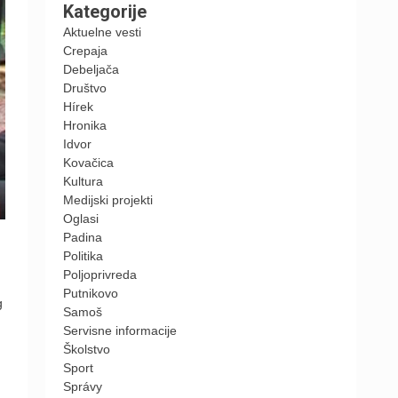
Kategorije
Aktuelne vesti
Crepaja
Debeljača
Društvo
Hírek
Hronika
Idvor
Kovačica
Kultura
Medijski projekti
Oglasi
Padina
Politika
Poljoprivreda
Putnikovo
g
Samoš
Servisne informacije
Školstvo
Sport
Správy