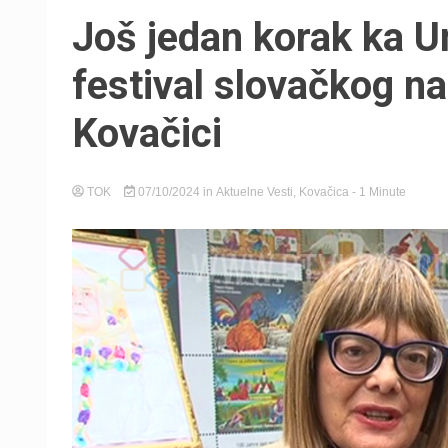
Još jedan korak ka U
festival slovačkog na
Kovačici
TOK
07/10/2024
in
Aktuelne Vesti
,
Kovačica
- 1 Minute