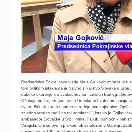
Predsednica Pokrajinske vlade Maja Gojković otvorila je u su
tom prilikom istakla da je Naivno slikarstvo Slovaka u Srbiji,
duboko ukorenjeni u svakodnevnom životu i tradiciji. „Gotovo
Očekujemo krajem godine da Unesko prihvati nominaciju naiv
sveta. Biće to kruna uspeha saradnje ove zajednice, Opštine 
zajedno vredno radili na toj nominaciji“, istakla je Gojkovi
ambasador Slovačke u Srbiji Mihal Pavuk, pomoćnik ministr
Višnjički. Oni su ovom prilikom obišli izložbu u Galeriji „Ba
posvećenom 100. godišnjici rođenja Zuzane Halupove.