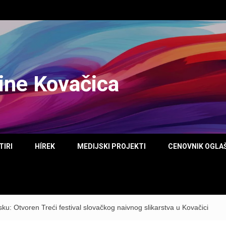
tine Kovačica
TIRI
HÍREK
MEDIJSKI PROJEKTI
CENOVNIK OGLA
ku: Otvoren Treći festival slovačkog naivnog slikarstva u Kovačici