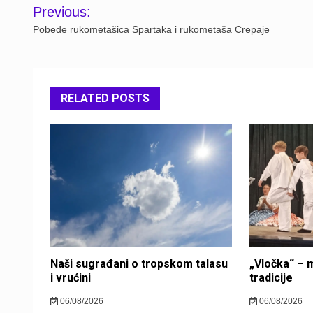
Post
Previous:
navigation
Pobede rukometašica Spartaka i rukometaša Crepaje
RELATED POSTS
Naši sugrađani o tropskom talasu
„Vločka“ – m
i vrućini
tradicije
06/08/2026
06/08/2026