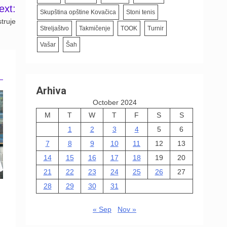
ext:
Skupština opštine Kovačica
Stoni tenis
truje
Streljaštvo
Takmičenje
TOOK
Turnir
Vašar
Šah
Arhiva
October 2024
M
T
W
T
F
S
S
1
2
3
4
5
6
7
8
9
10
11
12
13
14
15
16
17
18
19
20
21
22
23
24
25
26
27
28
29
30
31
« Sep
Nov »