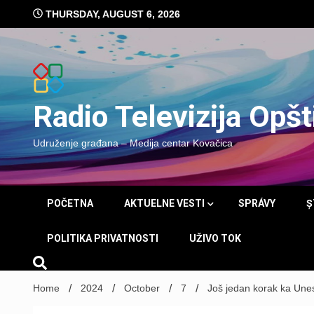
Skip
THURSDAY, AUGUST 6, 2026
to
content
Radio Televizija Opš
Udruženje građana – Medija centar Kovačica
POČETNA
AKTUELNE VESTI
SPRÁVY
Ș
POLITIKA PRIVATNOSTI
UŽIVO TOK
Home
2024
October
7
Još jedan korak ka Unes