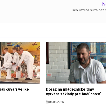
N
Deo Uzdina sutra bez s
ali čuvari velike
Dôraz na mládežnícke tímy
vytvára základy pre budúcnosť
06/08/2026