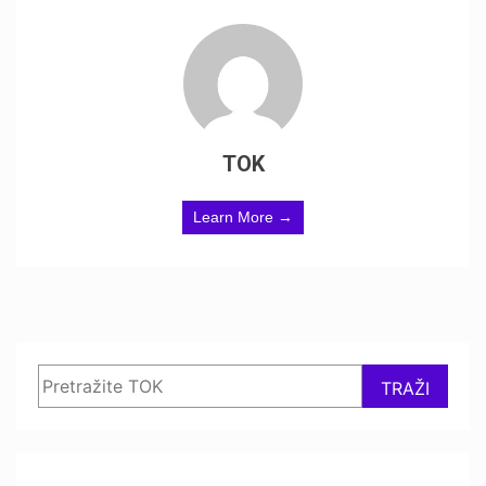
TOK
Learn More →
Search
TRAŽI