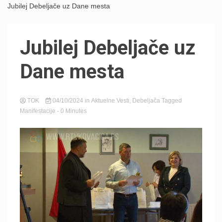
Jubilej Debeljače uz Dane mesta
Jubilej Debeljače uz
Dane mesta
TOK
04/10/2024
in
Aktuelne Vesti
,
Debeljača
Tagged
Manifestacije
- 0 Minutes