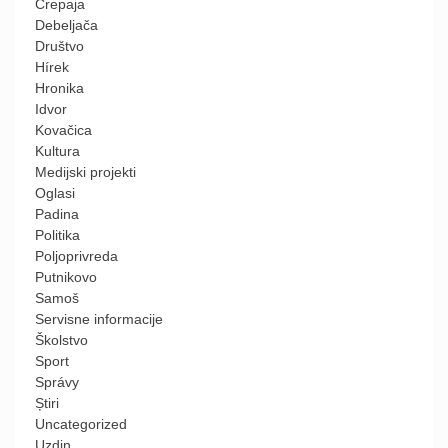
Crepaja
Debeljača
Društvo
Hírek
Hronika
Idvor
Kovačica
Kultura
Medijski projekti
Oglasi
Padina
Politika
Poljoprivreda
Putnikovo
Samoš
Servisne informacije
Školstvo
Sport
Správy
Știri
Uncategorized
Uzdin