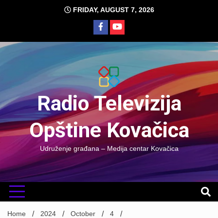
Skip
FRIDAY, AUGUST 7, 2026
to
content
Radio Televizija
Opštine Kovačica
Udruženje građana – Medija centar Kovačica
Home
2024
October
4