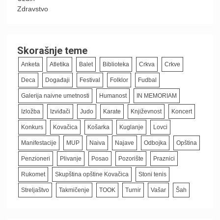
Zdravstvo
Skorašnje teme
Anketa
Atletika
Balet
Biblioteka
Crkva
Crkve
Deca
Događaji
Festival
Folklor
Fudbal
Galerija naivne umetnosti
Humanost
IN MEMORIAM
Izložba
Izviđači
Judo
Karate
Književnost
Koncert
Konkurs
Kovačica
Košarka
Kuglanje
Lovci
Manifestacije
MUP
Naiva
Najave
Odbojka
Opština
Penzioneri
Plivanje
Posao
Pozorište
Praznici
Rukomet
Skupština opštine Kovačica
Stoni tenis
Streljaštvo
Takmičenje
TOOK
Turnir
Vašar
Šah