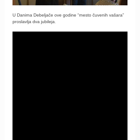
U Danima Debeljače ove godine “mesto čuvenih vašara”
proslavlja dva jubileja.