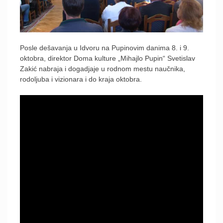
Posle dešavanja u Idvoru na Pupinovim danima 8. i 9.
oktobra, direktor Doma kulture „Mihajlo Pupin“ Svetislav
Zakić nabraja i dogadjaje u rodnom mestu naučnika,
rodoljuba i vizionara i do kraja oktobra.