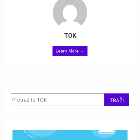
TOK
Learn More →
Search
TRAŽI