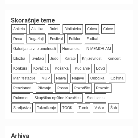
Skorašnje teme
Anketa
Atletika
Balet
Biblioteka
Crkva
Crkve
Deca
Događaji
Festival
Folklor
Fudbal
Galerija naivne umetnosti
Humanost
IN MEMORIAM
Izložba
Izviđači
Judo
Karate
Književnost
Koncert
Konkurs
Kovačica
Košarka
Kuglanje
Lovci
Manifestacije
MUP
Naiva
Najave
Odbojka
Opština
Penzioneri
Plivanje
Posao
Pozorište
Praznici
Rukomet
Skupština opštine Kovačica
Stoni tenis
Streljaštvo
Takmičenje
TOOK
Turnir
Vašar
Šah
Arhiva