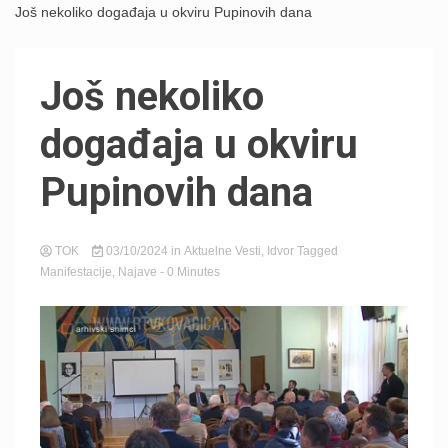
Još nekoliko događaja u okviru Pupinovih dana
Još nekoliko
događaja u okviru
Pupinovih dana
TOK
03/10/2024
in
Aktuelne Vesti
,
Idvor
Tagged
Manifestacije
,
Najave
- 0 Minutes