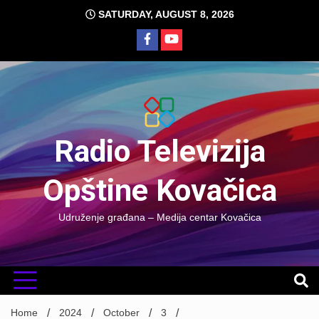
Skip
SATURDAY, AUGUST 8, 2026
to
content
Radio Televizija
Opštine Kovačica
Udruženje građana – Medija centar Kovačica
Home
2024
October
3