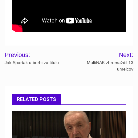
Post
Previous:
Next:
navigation
Jak Spartak u borbi za titulu
MultiNAK zhromaždil 13
umelcov
RELATED POSTS