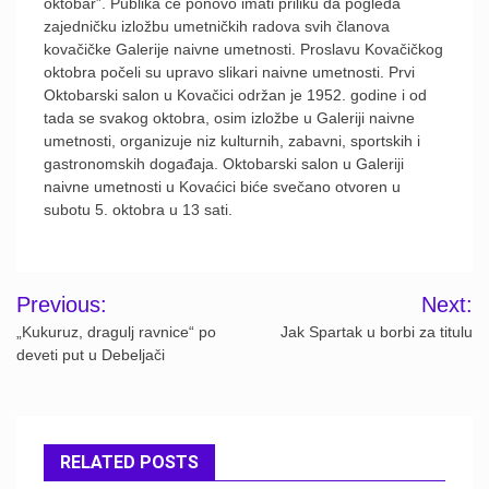
oktobar”. Publika će ponovo imati priliku da pogleda
zajedničku izložbu umetničkih radova svih članova
kovačičke Galerije naivne umetnosti. Proslavu Kovačičkog
oktobra počeli su upravo slikari naivne umetnosti. Prvi
Oktobarski salon u Kovačici održan je 1952. godine i od
tada se svakog oktobra, osim izložbe u Galeriji naivne
umetnosti, organizuje niz kulturnih, zabavni, sportskih i
gastronomskih događaja. Oktobarski salon u Galeriji
naivne umetnosti u Kovaćici biće svečano otvoren u
subotu 5. oktobra u 13 sati.
Post
Previous:
Next:
navigation
„Kukuruz, dragulj ravnice“ po
Jak Spartak u borbi za titulu
deveti put u Debeljači
RELATED POSTS