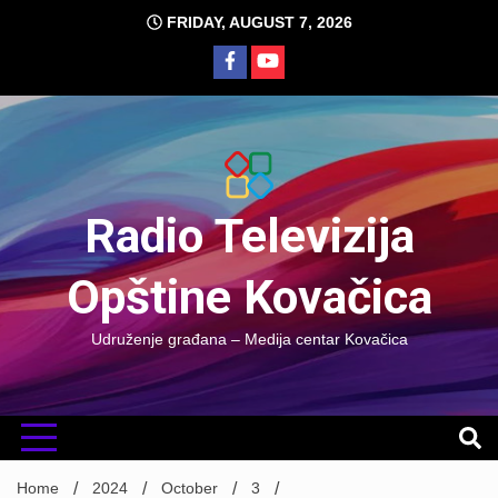
Skip
FRIDAY, AUGUST 7, 2026
to
content
Radio Televizija
Opštine Kovačica
Udruženje građana – Medija centar Kovačica
Home
2024
October
3