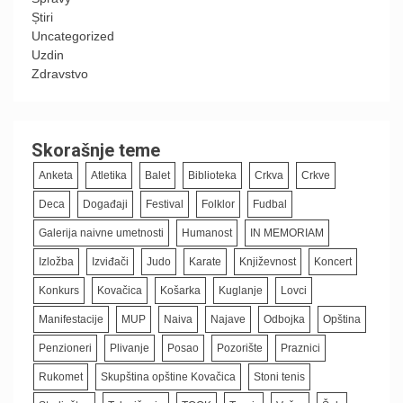
Știri
Uncategorized
Uzdin
Zdravstvo
Skorašnje teme
Anketa
Atletika
Balet
Biblioteka
Crkva
Crkve
Deca
Događaji
Festival
Folklor
Fudbal
Galerija naivne umetnosti
Humanost
IN MEMORIAM
Izložba
Izviđači
Judo
Karate
Književnost
Koncert
Konkurs
Kovačica
Košarka
Kuglanje
Lovci
Manifestacije
MUP
Naiva
Najave
Odbojka
Opština
Penzioneri
Plivanje
Posao
Pozorište
Praznici
Rukomet
Skupština opštine Kovačica
Stoni tenis