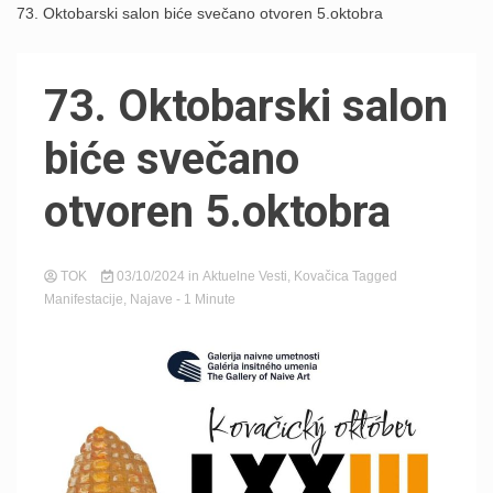
73. Oktobarski salon biće svečano otvoren 5.oktobra
73. Oktobarski salon
biće svečano
otvoren 5.oktobra
TOK
03/10/2024
in
Aktuelne Vesti
,
Kovačica
Tagged
Manifestacije
,
Najave
- 1 Minute