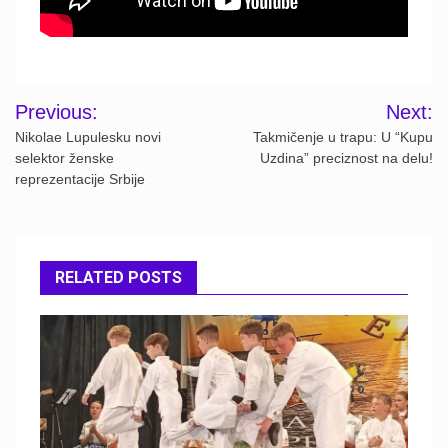
Post
Previous:
Next:
navigation
Nikolae Lupulesku novi
Takmičenje u trapu: U “Kupu
selektor ženske
Uzdina” preciznost na delu!
reprezentacije Srbije
RELATED POSTS