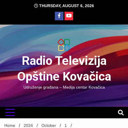
Skip
THURSDAY, AUGUST 6, 2026
to
content
Radio Televizija
Opštine Kovačica
Udruženje građana – Medija centar Kovačica
Home
2024
October
1