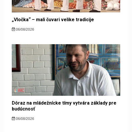
„Vločka“ – mali čuvari velike tradicije
06/08/2026
Dôraz na mládežnícke tímy vytvára základy pre
budúcnosť
06/08/2026