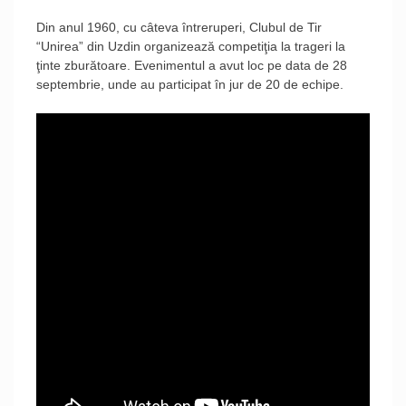
Din anul 1960, cu câteva întreruperi, Clubul de Tir
“Unirea” din Uzdin organizează competiţia la trageri la
ţinte zburătoare. Evenimentul a avut loc pe data de 28
septembrie, unde au participat în jur de 20 de echipe.