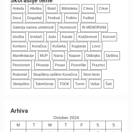
Skorašnje teme
Anketa
Atletika
Balet
Biblioteka
Crkva
Crkve
Deca
Događaji
Festival
Folklor
Fudbal
Galerija naivne umetnosti
Humanost
IN MEMORIAM
Izložba
Izviđači
Judo
Karate
Književnost
Koncert
Konkurs
Kovačica
Košarka
Kuglanje
Lovci
Manifestacije
MUP
Naiva
Najave
Odbojka
Opština
Penzioneri
Plivanje
Posao
Pozorište
Praznici
Rukomet
Skupština opštine Kovačica
Stoni tenis
Streljaštvo
Takmičenje
TOOK
Turnir
Vašar
Šah
Arhiva
October 2024
M
T
W
T
F
S
S