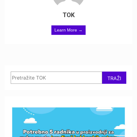
TOK
Learn More →
Search
TRAŽI