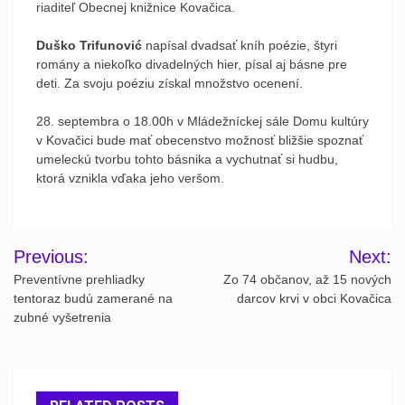
riaditeľ Obecnej knižnice Kovačica.
Duško Trifunović
napísal dvadsať kníh poézie, štyri
romány a niekoľko divadelných hier, písal aj básne pre
deti. Za svoju poéziu získal množstvo ocenení.
28. septembra o 18.00h v Mládežníckej sále Domu kultúry
v Kovačici bude mať obecenstvo možnosť bližšie spoznať
umeleckú tvorbu tohto básnika a vychutnať si hudbu,
ktorá vznikla vďaka jeho veršom.
Post
Previous:
Next:
navigation
Preventívne prehliadky
Zo 74 občanov, až 15 nových
tentoraz budú zamerané na
darcov krvi v obci Kovačica
zubné vyšetrenia