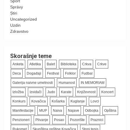
Sport
Správy
Știri
Uncategorized
Uzdin
Zdravstvo
Skorašnje teme
Anketa
Atletika
Balet
Biblioteka
Crkva
Crkve
Deca
Događaji
Festival
Folklor
Fudbal
Galerija naivne umetnosti
Humanost
IN MEMORIAM
Izložba
Izviđači
Judo
Karate
Književnost
Koncert
Konkurs
Kovačica
Košarka
Kuglanje
Lovci
Manifestacije
MUP
Naiva
Najave
Odbojka
Opština
Penzioneri
Plivanje
Posao
Pozorište
Praznici
Rukomet
Skupština opštine Kovačica
Stoni tenis