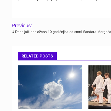
Post
Previous:
navigation
U Debeljači obeležena 10 godišnjica od smrti Šandora Mergeš
RELATED POSTS