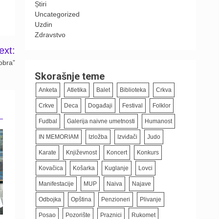
Știri
Uncategorized
Uzdin
Zdravstvo
ext:
obra”
Skorašnje teme
Anketa
Atletika
Balet
Biblioteka
Crkva
Crkve
Deca
Događaji
Festival
Folklor
Fudbal
Galerija naivne umetnosti
Humanost
IN MEMORIAM
Izložba
Izviđači
Judo
Karate
Književnost
Koncert
Konkurs
Kovačica
Košarka
Kuglanje
Lovci
Manifestacije
MUP
Naiva
Najave
Odbojka
Opština
Penzioneri
Plivanje
Posao
Pozorište
Praznici
Rukomet