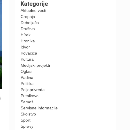
Kategorije
Aktuelne vesti
Crepaja
Debeljača
Društvo
Hírek
Hronika
Idvor
Kovačica
Kultura
Medijski projekti
Oglasi
Padina
Politika
Poljoprivreda
Putnikovo
i
Samoš
Servisne informacije
Školstvo
Sport
Správy