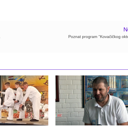
N
a
Poznat program “Kovačičkog okt