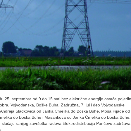
edu 25. septembra od 9 do 15 sati bez električne energije ostaće pojedin
ktobra, Vojvođanska, Boške Buha, Zadružna, 7. jul i deo Vojvođanske
, Andreja Sladkoviča od Janka Čmelika do Boška Buhe, Moša Pijade od
melika do Boška Buhe i Masarikova od Janka Čmelika do Boška Buhe.
a u slučaju ranijeg završetka radova Elektrodistribucija Pančevo zadržava
a.