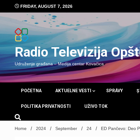
Skip
FRIDAY, AUGUST 7, 2026
to
content
Radio Televizija Opš
Udruženje građana – Medija centar Kovačica
POČETNA
AKTUELNE VESTI
SPRÁVY
Ș
POLITIKA PRIVATNOSTI
UŽIVO TOK
Home
2024
September
24
ED Pančevo: Deo Pa