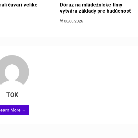
ali čuvari velike
Dôraz na mládežnícke tímy
vytvára základy pre budúcnosť
06/08/2026
TOK
Learn More →