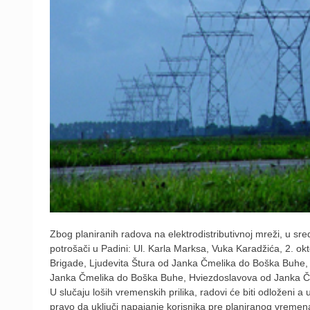
Zbog planiranih radova na elektrodistributivnoj mreži, u sr
potrošači u Padini: Ul. Karla Marksa, Vuka Karadžića, 2. o
Brigade, Ljudevita Štura od Janka Čmelika do Boška Buhe
Janka Čmelika do Boška Buhe, Hviezdoslavova od Janka Č
U slučaju loših vremenskih prilika, radovi će biti odloženi 
pravo da uključi napajanje korisnika pre planiranog vremen