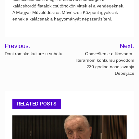
kalácshordó fiatalok csütörtökön vitték el a vendégeknek.
A Magyar Művelődési és Művészeti Központ igyekszik
ennek a kalácsnak a hagyományát népszerűsíteni.
Post
Previous:
Next:
navigation
Dani romske kulture u subotu
Obaveštenje o likovnom i
literarnom konkursu povodom
230 godina naseljavanja
Debeljače
RELATED POSTS