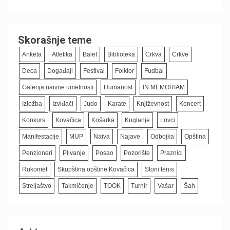
Skorašnje teme
Anketa
Atletika
Balet
Biblioteka
Crkva
Crkve
Deca
Događaji
Festival
Folklor
Fudbal
Galerija naivne umetnosti
Humanost
IN MEMORIAM
Izložba
Izviđači
Judo
Karate
Književnost
Koncert
Konkurs
Kovačica
Košarka
Kuglanje
Lovci
Manifestacije
MUP
Naiva
Najave
Odbojka
Opština
Penzioneri
Plivanje
Posao
Pozorište
Praznici
Rukomet
Skupština opštine Kovačica
Stoni tenis
Streljaštvo
Takmičenje
TOOK
Turnir
Vašar
Šah