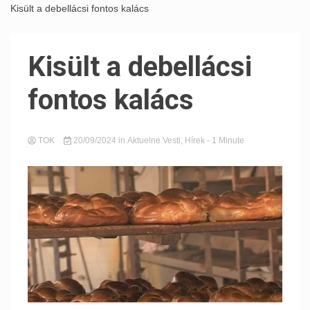
Kisült a debellácsi fontos kalács
Kisült a debellácsi
fontos kalács
TOK
20/09/2024
in
Aktuelne Vesti
,
Hírek
- 1 Minute