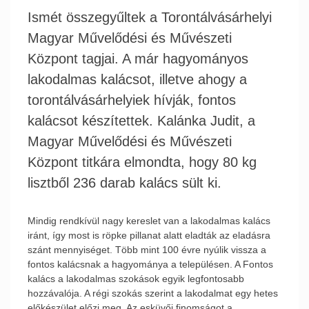
Ismét összegyűltek a Torontálvásárhelyi
Magyar Művelődési és Művészeti
Központ tagjai. A már hagyományos
lakodalmas kalácsot, illetve ahogy a
torontálvásárhelyiek hívják, fontos
kalácsot készítettek. Kalánka Judit, a
Magyar Művelődési és Művészeti
Központ titkára elmondta, hogy 80 kg
lisztből 236 darab kalács sült ki.
Mindig rendkívül nagy kereslet van a lakodalmas kalács
iránt, így most is röpke pillanat alatt eladták az eladásra
szánt mennyiséget. Több mint 100 évre nyúlik vissza a
fontos kalácsnak a hagyománya a településen. A Fontos
kalács a lakodalmas szokások egyik legfontosabb
hozzávalója. A régi szokás szerint a lakodalmat egy hetes
előkészület előzi meg. Az esküvői finomságot a