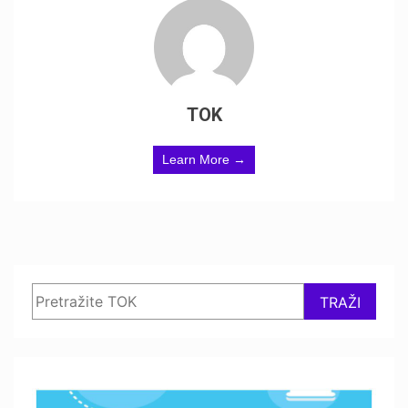
TOK
Learn More →
Search
TRAŽI