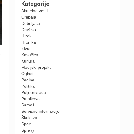
Kategorije
Aktuelne vesti
Crepaja
Debeljača
Društvo
Hírek
Hronika
Idvor
e
Kovačica
Kultura
Medijski projekti
Oglasi
Padina
Politika
Poljoprivreda
Putnikovo
Samoš
Servisne informacije
Školstvo
Sport
Správy