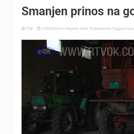
Smanjen prinos na g
TOK
17/09/2024
in
Aktuelne Vesti
,
Poljoprivreda
Tagged
Poljo