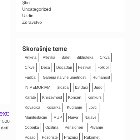
Știri
Uncategorized
Uzdin
Zdravstvo
Skorašnje teme
Anketa
Atletika
Balet
Biblioteka
Crkva
Crkve
Deca
Događaji
Festival
Folklor
Fudbal
Galerija naivne umetnosti
Humanost
IN MEMORIAM
Izložba
Izviđači
Judo
Karate
Književnost
Koncert
Konkurs
Kovačica
Košarka
Kuglanje
Lovci
ext:
Manifestacije
MUP
Naiva
Najave
r 500
Odbojka
Opština
Penzioneri
Plivanje
detí.
Posao
Pozorište
Praznici
Rukomet