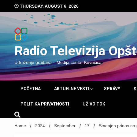
Skip
THURSDAY, AUGUST 6, 2026
to
content
Radio Televizija Opš
Udruženje građana – Medija centar Kovačica
POČETNA
AKTUELNE VESTI
SPRÁVY
Ș
POLITIKA PRIVATNOSTI
UŽIVO TOK
Home
2024
September
17
Smanjen prinos na 