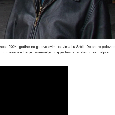
nose 2024. godine na gotovo svim usevima i u Srbiji. Do skoro polovin
tri meseca – bio je zanemarljiv broj padavina uz skoro nesnošljive