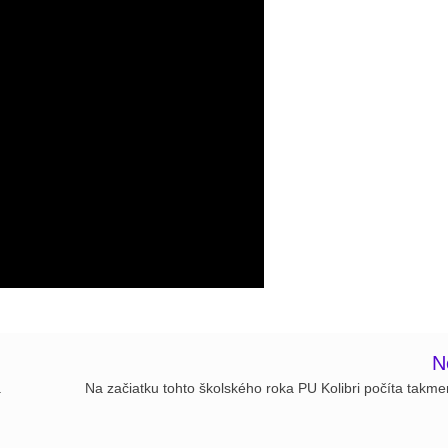
N
.
Na začiatku tohto školského roka PU Kolibri počíta takme