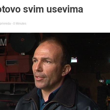
otovo svim usevima
privreda
- 0 Minutes