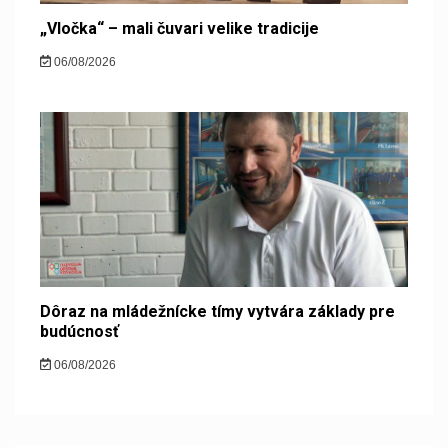
„Vločka“ – mali čuvari velike tradicije
06/08/2026
Dôraz na mládežnícke tímy vytvára základy pre
budúcnosť
06/08/2026