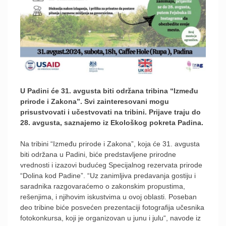
U Padini će 31. avgusta biti održana tribina “Između
prirode i Zakona”. Svi zainteresovani mogu
prisustvovati i učestvovati na tribini. Prijave traju do
28. avgusta, saznajemo iz Ekološkog pokreta Padina.
Na tribini “Između prirode i Zakona”, koja će 31. avgusta
biti održana u Padini, biće predstavljene prirodne
vrednosti i izazovi budućeg Specijalnog rezervata prirode
“Dolina kod Padine”. “Uz zanimljiva predavanja gostiju i
saradnika razgovaraćemo o zakonskim propustima,
rešenjima, i njihovim iskustvima u ovoj oblasti. Poseban
deo tribine biće posvećen prezentaciji fotografija učesnika
fotokonkursa, koji je organizovan u junu i julu“, navode iz