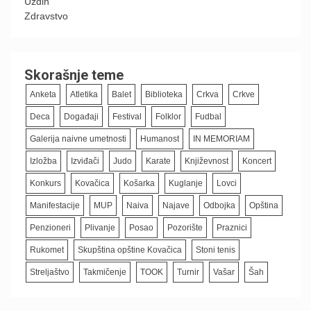
Uzdin
Zdravstvo
Skorašnje teme
Anketa
Atletika
Balet
Biblioteka
Crkva
Crkve
Deca
Događaji
Festival
Folklor
Fudbal
Galerija naivne umetnosti
Humanost
IN MEMORIAM
Izložba
Izviđači
Judo
Karate
Književnost
Koncert
Konkurs
Kovačica
Košarka
Kuglanje
Lovci
Manifestacije
MUP
Naiva
Najave
Odbojka
Opština
Penzioneri
Plivanje
Posao
Pozorište
Praznici
Rukomet
Skupština opštine Kovačica
Stoni tenis
Streljaštvo
Takmičenje
TOOK
Turnir
Vašar
Šah