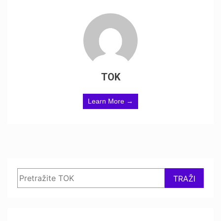
TOK
Learn More →
Search
TRAŽI