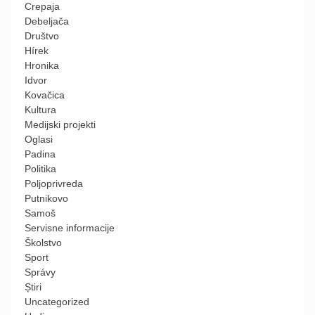
Crepaja
Debeljača
Društvo
Hírek
Hronika
Idvor
Kovačica
Kultura
Medijski projekti
Oglasi
Padina
Politika
Poljoprivreda
Putnikovo
Samoš
Servisne informacije
Školstvo
Sport
Správy
Știri
Uncategorized