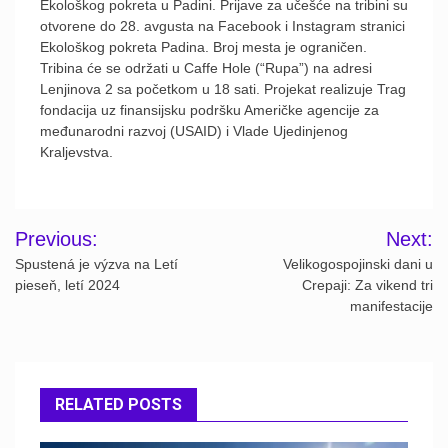
Ekološkog pokreta u Padini. Prijave za učešće na tribini su
otvorene do 28. avgusta na Facebook i Instagram stranici
Ekološkog pokreta Padina. Broj mesta je ograničen.
Tribina će se održati u Caffe Hole (“Rupa”) na adresi
Lenjinova 2 sa početkom u 18 sati. Projekat realizuje Trag
fondacija uz finansijsku podršku Američke agencije za
međunarodni razvoj (USAID) i Vlade Ujedinjenog
Kraljevstva.
Post
Previous:
Next:
navigation
Spustená je výzva na Letí
Velikogospojinski dani u
pieseň, letí 2024
Crepaji: Za vikend tri
manifestacije
RELATED POSTS