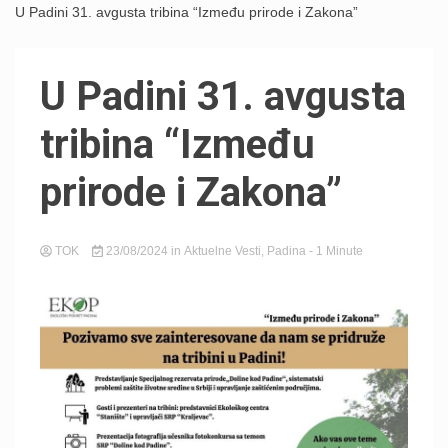
U Padini 31. avgusta tribina “Između prirode i Zakona”
U Padini 31. avgusta
tribina “Između
prirode i Zakona”
TOK
23/08/2024
in
Aktuelne Vesti
,
Padina
- 1 Minute