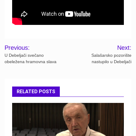
Post
Previous:
Next:
navigation
U Debeljači svečano
Salašarsko pozorište
obeležena hramovna slava
nastupilo u Debeljači
RELATED POSTS