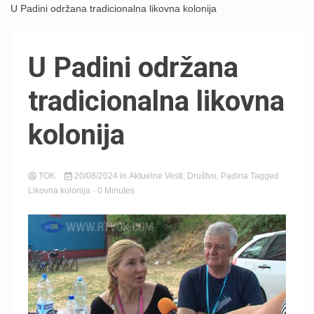
U Padini održana tradicionalna likovna kolonija
U Padini održana
tradicionalna likovna
kolonija
TOK
20/08/2024
in
Aktuelne Vesti
,
Društvo
,
Padina
Tagged
Likovna kolonija
- 0 Minutes