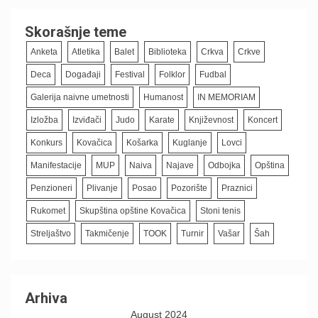
Skorašnje teme
Anketa
Atletika
Balet
Biblioteka
Crkva
Crkve
Deca
Događaji
Festival
Folklor
Fudbal
Galerija naivne umetnosti
Humanost
IN MEMORIAM
Izložba
Izviđači
Judo
Karate
Književnost
Koncert
Konkurs
Kovačica
Košarka
Kuglanje
Lovci
Manifestacije
MUP
Naiva
Najave
Odbojka
Opština
Penzioneri
Plivanje
Posao
Pozorište
Praznici
Rukomet
Skupština opštine Kovačica
Stoni tenis
Streljaštvo
Takmičenje
TOOK
Turnir
Vašar
Šah
Arhiva
August 2024