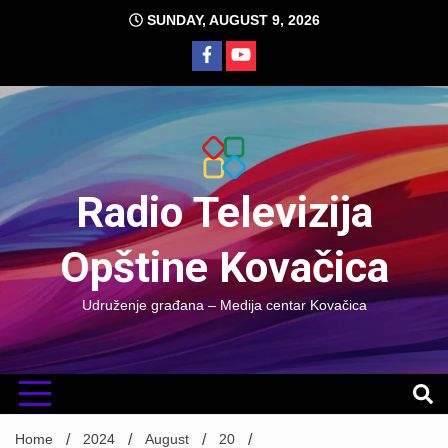
Skip
SUNDAY, AUGUST 9, 2026
to
content
Radio Televizija
Opštine Kovačica
Udruženje građana – Medija centar Kovačica
Home
2024
August
20