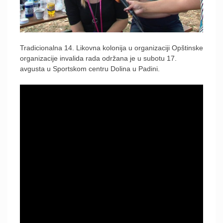
Tradicionalna 14. Likovna kolonija u organizaciji Opštinske
organizacije invalida rada održana je u subotu 17.
avgusta u Sportskom centru Dolina u Padini.