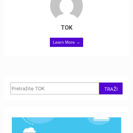
TOK
Learn More →
Search
TRAŽI