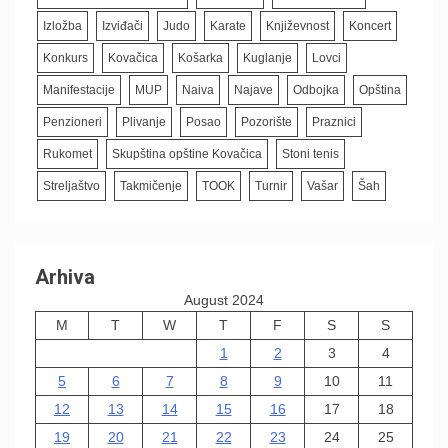
Izložba
Izviđači
Judo
Karate
Književnost
Koncert
Konkurs
Kovačica
Košarka
Kuglanje
Lovci
Manifestacije
MUP
Naiva
Najave
Odbojka
Opština
Penzioneri
Plivanje
Posao
Pozorište
Praznici
Rukomet
Skupština opštine Kovačica
Stoni tenis
Streljaštvo
Takmičenje
TOOK
Turnir
Vašar
Šah
Arhiva
August 2024
M
T
W
T
F
S
S
1
2
3
4
5
6
7
8
9
10
11
12
13
14
15
16
17
18
19
20
21
22
23
24
25