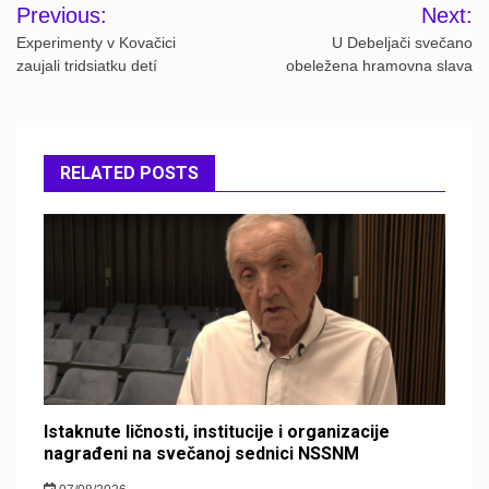
Post
Previous:
Next:
navigation
Experimenty v Kovačici
U Debeljači svečano
zaujali tridsiatku detí
obeležena hramovna slava
RELATED POSTS
Istaknute ličnosti, institucije i organizacije
nagrađeni na svečanoj sednici NSSNM