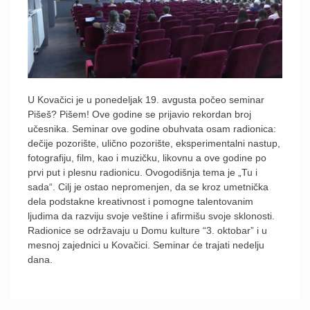
U Kovačici je u ponedeljak 19. avgusta počeo seminar
Pišeš? Pišem! Ove godine se prijavio rekordan broj
učesnika. Seminar ove godine obuhvata osam radionica:
dečije pozorište, ulično pozorište, eksperimentalni nastup,
fotografiju, film, kao i muzičku, likovnu a ove godine po
prvi put i plesnu radionicu. Ovogodišnja tema je „Tu i
sada“. Cilj je ostao nepromenjen, da se kroz umetnička
dela podstakne kreativnost i pomogne talentovanim
ljudima da razviju svoje veštine i afirmišu svoje sklonosti.
Radionice se održavaju u Domu kulture “3. oktobar” i u
mesnoj zajednici u Kovačici. Seminar će trajati nedelju
dana.