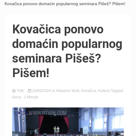
Kovačica ponovo domaćin popularnog seminara Pišeš? Pišem!
Kovačica ponovo
domaćin popularnog
seminara Pišeš?
Pišem!
TOK
20/08/2024
in
Aktuelne Vesti
,
Kovačica
,
Kultura
Tagged
Deca
- 1 Minute