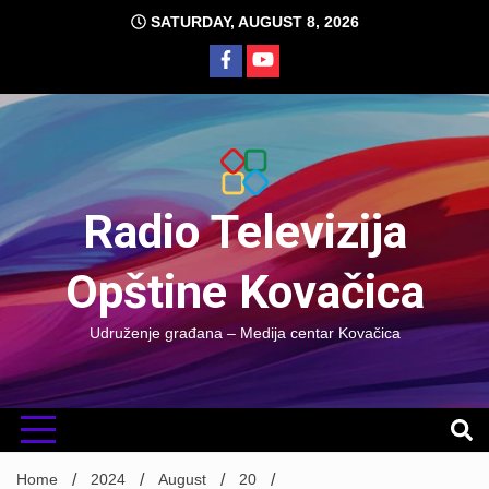
Skip
SATURDAY, AUGUST 8, 2026
to
content
Radio Televizija
Opštine Kovačica
Udruženje građana – Medija centar Kovačica
Home
2024
August
20