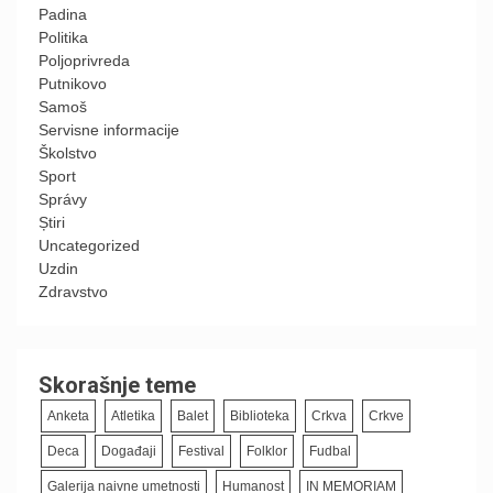
Padina
Politika
Poljoprivreda
Putnikovo
Samoš
Servisne informacije
Školstvo
Sport
Správy
Știri
Uncategorized
Uzdin
Zdravstvo
Skorašnje teme
Anketa
Atletika
Balet
Biblioteka
Crkva
Crkve
Deca
Događaji
Festival
Folklor
Fudbal
Galerija naivne umetnosti
Humanost
IN MEMORIAM