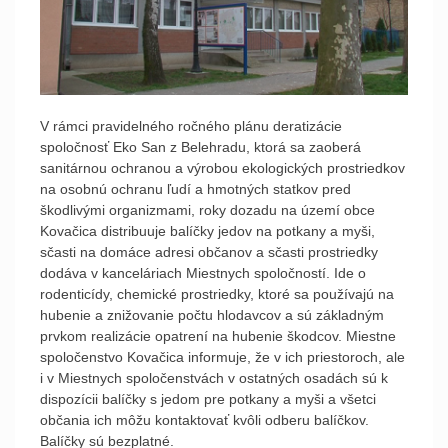
V rámci pravidelného ročného plánu deratizácie
spoločnosť Eko San z Belehradu, ktorá sa zaoberá
sanitárnou ochranou a výrobou ekologických prostriedkov
na osobnú ochranu ľudí a hmotných statkov pred
škodlivými organizmami, roky dozadu na území obce
Kovačica distribuuje balíčky jedov na potkany a myši,
sčasti na domáce adresi občanov a sčasti prostriedky
dodáva v kanceláriach Miestnych spoločností. Ide o
rodenticídy, chemické prostriedky, ktoré sa používajú na
hubenie a znižovanie počtu hlodavcov a sú základným
prvkom realizácie opatrení na hubenie škodcov. Miestne
spoločenstvo Kovačica informuje, že v ich priestoroch, ale
i v Miestnych spoločenstvách v ostatných osadách sú k
dispozícii balíčky s jedom pre potkany a myši a všetci
občania ich môžu kontaktovať kvôli odberu balíčkov.
Balíčky sú bezplatné.