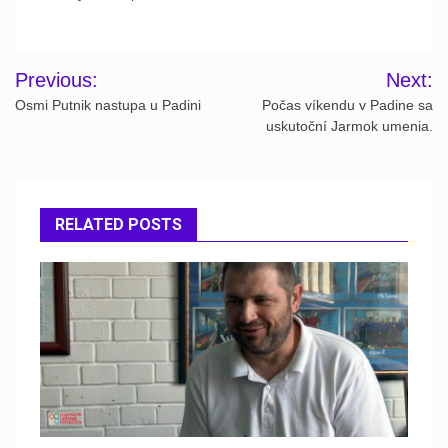
Post
Previous:
Next:
navigation
Osmi Putnik nastupa u Padini
Počas víkendu v Padine sa
uskutoční Jarmok umenia.
RELATED POSTS