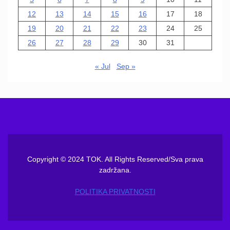
12
13
14
15
16
17
18
19
20
21
22
23
24
25
26
27
28
29
30
31
« Jul
Sep »
Copyright © 2024 TOK. All Rights Reserved/Sva prava
zadržana.
POLITIKA PRIVATNOSTI