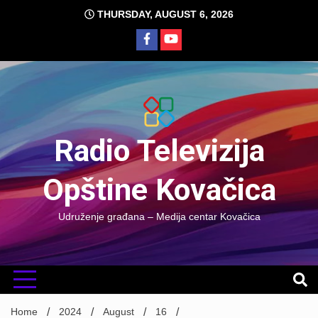
Skip
THURSDAY, AUGUST 6, 2026
to
content
Radio Televizija
Opštine Kovačica
Udruženje građana – Medija centar Kovačica
Home
2024
August
16