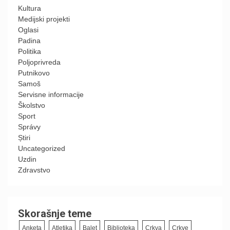
Kultura
Medijski projekti
Oglasi
Padina
Politika
Poljoprivreda
Putnikovo
Samoš
Servisne informacije
Školstvo
Sport
Správy
Știri
Uncategorized
Uzdin
Zdravstvo
Skorašnje teme
Anketa
Atletika
Balet
Biblioteka
Crkva
Crkve