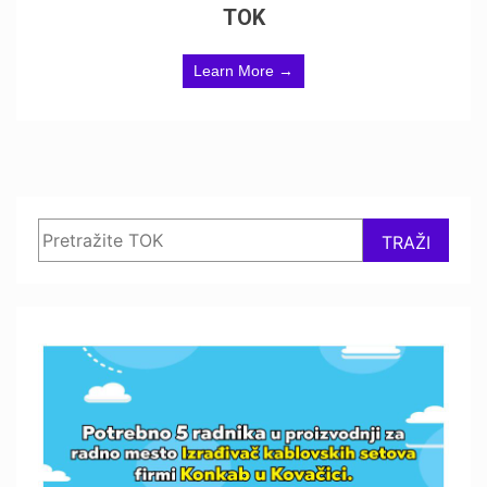
TOK
Learn More →
Search
TRAŽI