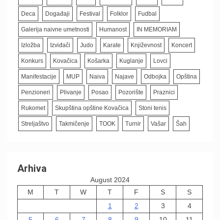
Deca
Događaji
Festival
Folklor
Fudbal
Galerija naivne umetnosti
Humanost
IN MEMORIAM
Izložba
Izviđači
Judo
Karate
Književnost
Koncert
Konkurs
Kovačica
Košarka
Kuglanje
Lovci
Manifestacije
MUP
Naiva
Najave
Odbojka
Opština
Penzioneri
Plivanje
Posao
Pozorište
Praznici
Rukomet
Skupština opštine Kovačica
Stoni tenis
Streljaštvo
Takmičenje
TOOK
Turnir
Vašar
Šah
Arhiva
August 2024
M
T
W
T
F
S
S
1
2
3
4
5
6
7
8
9
10
11