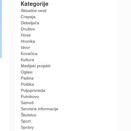
Kategorije
Aktuelne vesti
Crepaja
Debeljača
Društvo
Hírek
Hronika
Idvor
Kovačica
Kultura
Medijski projekti
Oglasi
Padina
Politika
Poljoprivreda
Putnikovo
Samoš
Servisne informacije
Školstvo
Sport
Správy