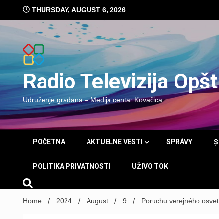
Skip
THURSDAY, AUGUST 6, 2026
to
content
Radio Televizija Opš
Udruženje građana – Medija centar Kovačica
POČETNA
AKTUELNE VESTI
SPRÁVY
Ș
POLITIKA PRIVATNOSTI
UŽIVO TOK
Home
2024
August
9
Poruchu verejného osvet