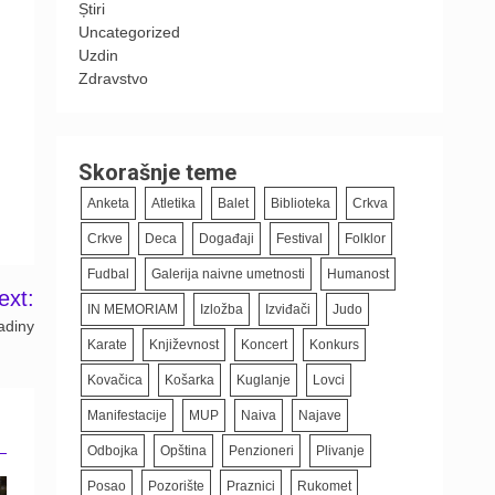
Știri
Uncategorized
Uzdin
Zdravstvo
Skorašnje teme
Anketa
Atletika
Balet
Biblioteka
Crkva
Crkve
Deca
Događaji
Festival
Folklor
Fudbal
Galerija naivne umetnosti
Humanost
ext:
IN MEMORIAM
Izložba
Izviđači
Judo
adiny
Karate
Književnost
Koncert
Konkurs
Kovačica
Košarka
Kuglanje
Lovci
Manifestacije
MUP
Naiva
Najave
Odbojka
Opština
Penzioneri
Plivanje
Posao
Pozorište
Praznici
Rukomet