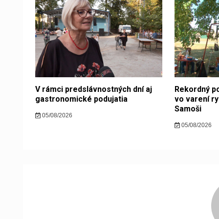
V rámci predslávnostných dní aj
Rekordný po
gastronomické podujatia
vo varení ry
Samoši
05/08/2026
05/08/2026