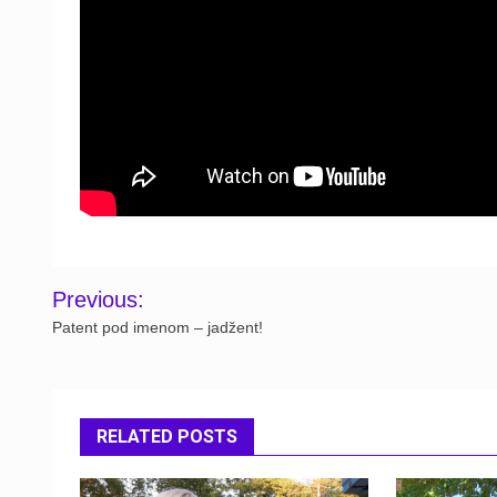
Post
Previous:
navigation
Patent pod imenom – jadžent!
RELATED POSTS