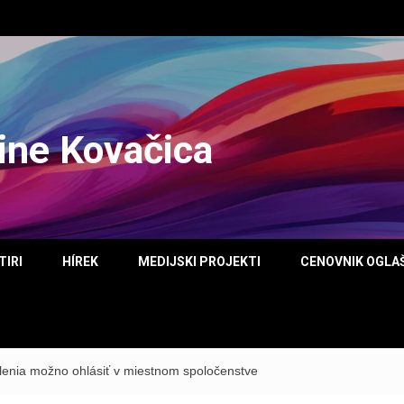
tine Kovačica
TIRI
HÍREK
MEDIJSKI PROJEKTI
CENOVNIK OGLA
lenia možno ohlásiť v miestnom spoločenstve