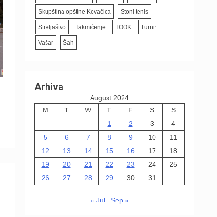
Skupština opštine Kovačica
Stoni tenis
Streljaštvo
Takmičenje
TOOK
Turnir
Vašar
Šah
Arhiva
August 2024
M
T
W
T
F
S
S
1
2
3
4
5
6
7
8
9
10
11
12
13
14
15
16
17
18
19
20
21
22
23
24
25
26
27
28
29
30
31
« Jul
Sep »