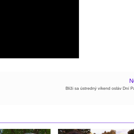
N
Blíži sa ústredný víkend osláv Dní P