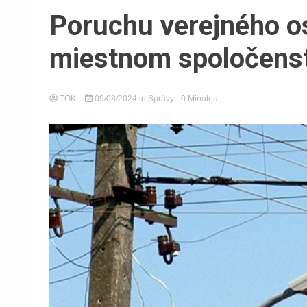
Poruchu verejného os
miestnom spoločens
TOK
09/08/2024
in
Správy
- 0 Minutes