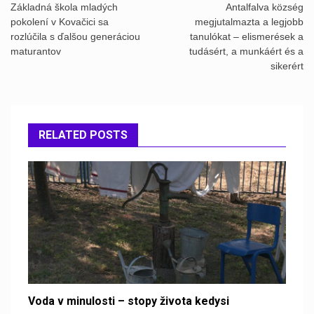
navigation
Základná škola mladých
Antalfalva község
pokolení v Kovačici sa
megjutalmazta a legjobb
rozlúčila s ďalšou generáciou
tanulókat – elismerések a
maturantov
tudásért, a munkáért és a
sikerért
RELATED POSTS
Voda v minulosti – stopy života kedysi