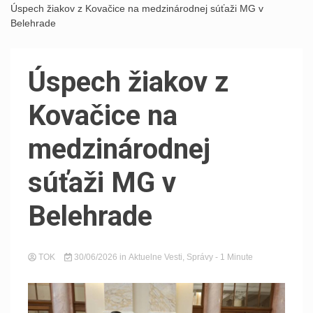
Úspech žiakov z Kovačice na medzinárodnej súťaži MG v
Belehrade
Úspech žiakov z
Kovačice na
medzinárodnej
súťaži MG v
Belehrade
TOK
30/06/2026
in
Aktuelne Vesti
,
Správy
- 1 Minute