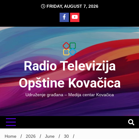
Skip
FRIDAY, AUGUST 7, 2026
to
content
Radio Televizija
Opštine Kovačica
Udruženje građana – Medija centar Kovačica
Home
2026
June
30