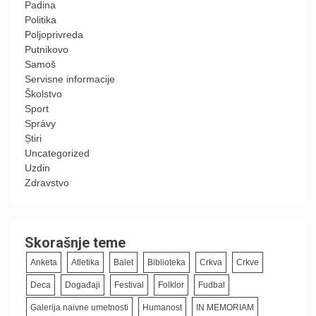
Padina
Politika
Poljoprivreda
Putnikovo
Samoš
Servisne informacije
Školstvo
Sport
Správy
Știri
Uncategorized
Uzdin
Zdravstvo
Skorašnje teme
Anketa
Atletika
Balet
Biblioteka
Crkva
Crkve
Deca
Događaji
Festival
Folklor
Fudbal
Galerija naivne umetnosti
Humanost
IN MEMORIAM