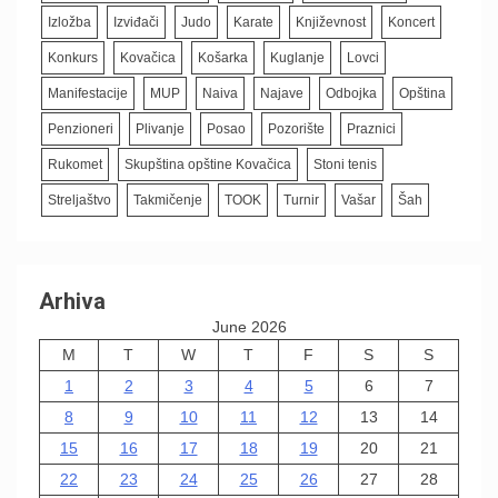
Izložba
Izviđači
Judo
Karate
Književnost
Koncert
Konkurs
Kovačica
Košarka
Kuglanje
Lovci
Manifestacije
MUP
Naiva
Najave
Odbojka
Opština
Penzioneri
Plivanje
Posao
Pozorište
Praznici
Rukomet
Skupština opštine Kovačica
Stoni tenis
Streljaštvo
Takmičenje
TOOK
Turnir
Vašar
Šah
Arhiva
June 2026
M
T
W
T
F
S
S
1
2
3
4
5
6
7
8
9
10
11
12
13
14
15
16
17
18
19
20
21
22
23
24
25
26
27
28