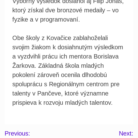
Výborný výsledok dosiahol aj Filip Jonaš,
ktorý získal dve bronzové medaily – vo
fyzike a v programovaní.
Obe školy z Kovačice zablahoželali
svojim žiakom k dosiahnutým výsledkom
a vyzdvihli prácu ich mentora Borislava
Žarkova. Základná škola mladých
pokolení zároveň ocenila dlhodobú
spoluprácu s Regionálnym centrom pre
talenty v Pančeve, ktoré významne
prispieva k rozvoju mladých talentov.
Post
Previous:
Next: