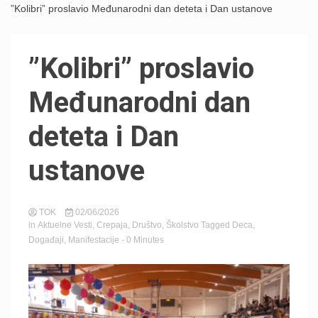
”Kolibri” proslavio Međunarodni dan deteta i Dan ustanove
”Kolibri” proslavio
Međunarodni dan
deteta i Dan
ustanove
TOK
02/06/2026
in
Aktuelne Vesti
,
Crepaja
,
Društvo
,
Školstvo
Tagged
Deca
,
Događaji
,
Manifestacije
- 0 Minutes