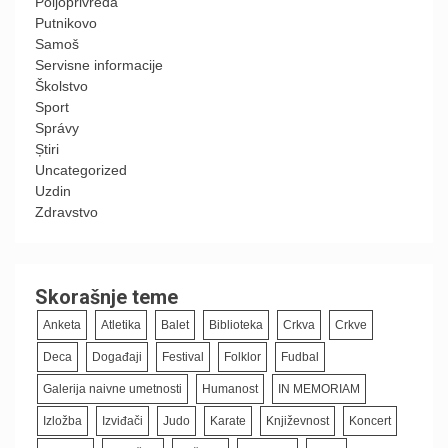
Poljoprivreda
Putnikovo
Samoš
Servisne informacije
Školstvo
Sport
Správy
Știri
Uncategorized
Uzdin
Zdravstvo
Skorašnje teme
Anketa
Atletika
Balet
Biblioteka
Crkva
Crkve
Deca
Događaji
Festival
Folklor
Fudbal
Galerija naivne umetnosti
Humanost
IN MEMORIAM
Izložba
Izviđači
Judo
Karate
Književnost
Koncert