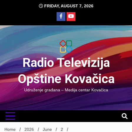
Skip
FRIDAY, AUGUST 7, 2026
to
content
Radio Televizija
Opštine Kovačica
Udruženje građana – Medija centar Kovačica
Home
2026
June
2