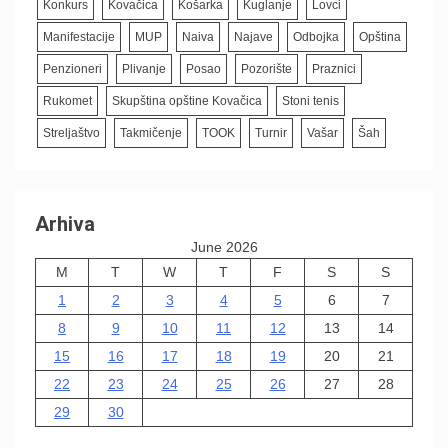
Konkurs
Kovačica
Košarka
Kuglanje
Lovci
Manifestacije
MUP
Naiva
Najave
Odbojka
Opština
Penzioneri
Plivanje
Posao
Pozorište
Praznici
Rukomet
Skupština opštine Kovačica
Stoni tenis
Streljaštvo
Takmičenje
TOOK
Turnir
Vašar
Šah
Arhiva
June 2026
M
T
W
T
F
S
S
1
2
3
4
5
6
7
8
9
10
11
12
13
14
15
16
17
18
19
20
21
22
23
24
25
26
27
28
29
30