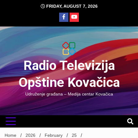
Skip
FRIDAY, AUGUST 7, 2026
to
content
Radio Televizija
Opštine Kovačica
Udruženje građana – Medija centar Kovačica
Home
2026
February
25