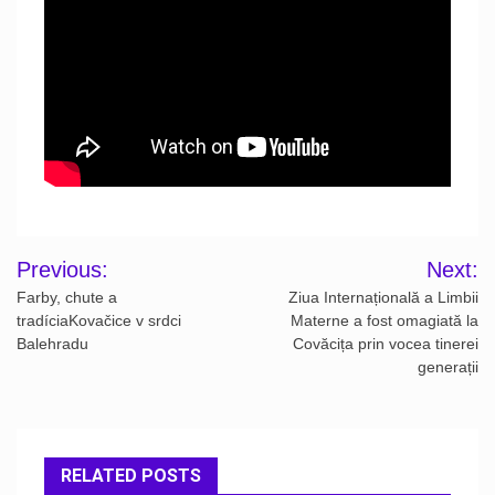
Post
Previous:
Next:
navigation
Farby, chute a
Ziua Internațională a Limbii
tradíciaKovačice v srdci
Materne a fost omagiată la
Balehradu
Covăcița prin vocea tinerei
generații
RELATED POSTS