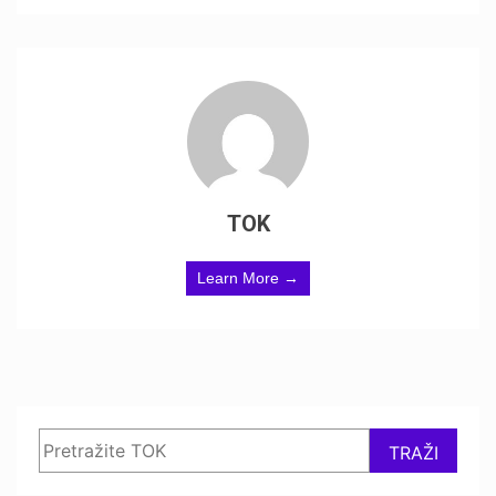
TOK
Learn More →
Search
TRAŽI