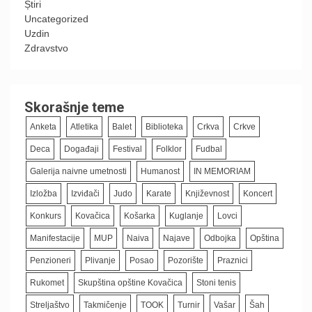
Știri
Uncategorized
Uzdin
Zdravstvo
Skorašnje teme
Anketa
Atletika
Balet
Biblioteka
Crkva
Crkve
Deca
Događaji
Festival
Folklor
Fudbal
Galerija naivne umetnosti
Humanost
IN MEMORIAM
Izložba
Izviđači
Judo
Karate
Književnost
Koncert
Konkurs
Kovačica
Košarka
Kuglanje
Lovci
Manifestacije
MUP
Naiva
Najave
Odbojka
Opština
Penzioneri
Plivanje
Posao
Pozorište
Praznici
Rukomet
Skupština opštine Kovačica
Stoni tenis
Streljaštvo
Takmičenje
TOOK
Turnir
Vašar
Šah