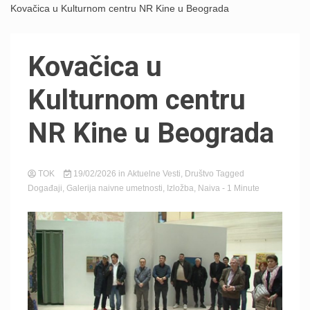
Kovačica u Kulturnom centru NR Kine u Beograda
Kovačica u
Kulturnom centru
NR Kine u Beograda
TOK
19/02/2026
in
Aktuelne Vesti
,
Društvo
Tagged
Događaji
,
Galerija naivne umetnosti
,
Izložba
,
Naiva
- 1 Minute