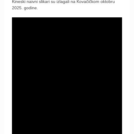
Kineski naivni slikari su izlagali na Kovačičkom oktobru
2025. godine.