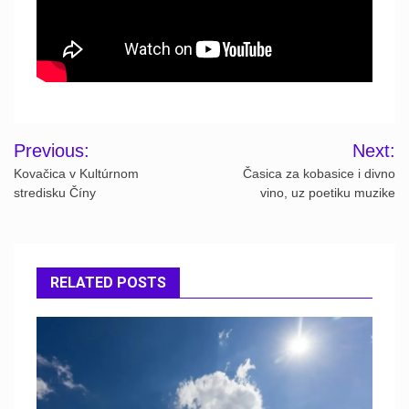
Post
Previous:
Next:
navigation
Kovačica v Kultúrnom
Časica za kobasice i divno
stredisku Číny
vino, uz poetiku muzike
RELATED POSTS