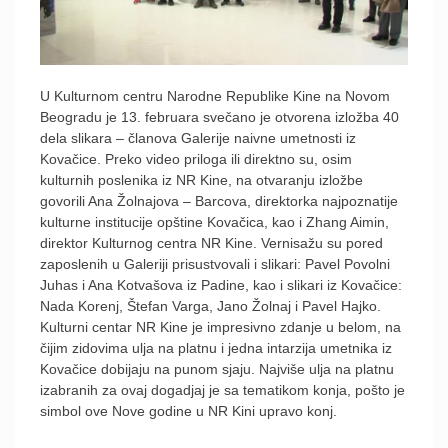
U Kulturnom centru Narodne Republike Kine na Novom
Beogradu je 13. februara svečano je otvorena izložba 40
dela slikara – članova Galerije naivne umetnosti iz
Kovačice. Preko video priloga ili direktno su, osim
kulturnih poslenika iz NR Kine, na otvaranju izložbe
govorili Ana Žolnajova – Barcova, direktorka najpoznatije
kulturne institucije opštine Kovačica, kao i Zhang Aimin,
direktor Kulturnog centra NR Kine. Vernisažu su pored
zaposlenih u Galeriji prisustvovali i slikari: Pavel Povolni
Juhas i Ana Kotvašova iz Padine, kao i slikari iz Kovačice:
Nada Korenj, Štefan Varga, Jano Žolnaj i Pavel Hajko.
Kulturni centar NR Kine je impresivno zdanje u belom, na
čijim zidovima ulja na platnu i jedna intarzija umetnika iz
Kovačice dobijaju na punom sjaju. Najviše ulja na platnu
izabranih za ovaj dogadjaj je sa tematikom konja, pošto je
simbol ove Nove godine u NR Kini upravo konj.