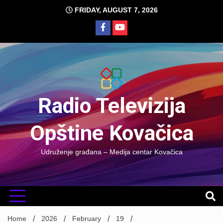
Skip
FRIDAY, AUGUST 7, 2026
to
content
Radio Televizija
Opštine Kovačica
Udruženje građana – Medija centar Kovačica
Home
2026
February
19