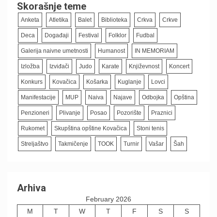
Skorašnje teme
Anketa
Atletika
Balet
Biblioteka
Crkva
Crkve
Deca
Događaji
Festival
Folklor
Fudbal
Galerija naivne umetnosti
Humanost
IN MEMORIAM
Izložba
Izviđači
Judo
Karate
Književnost
Koncert
Konkurs
Kovačica
Košarka
Kuglanje
Lovci
Manifestacije
MUP
Naiva
Najave
Odbojka
Opština
Penzioneri
Plivanje
Posao
Pozorište
Praznici
Rukomet
Skupština opštine Kovačica
Stoni tenis
Streljaštvo
Takmičenje
TOOK
Turnir
Vašar
Šah
Arhiva
February 2026
M
T
W
T
F
S
S