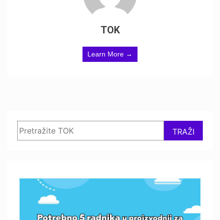
TOK
Learn More →
Search
TRAŽI