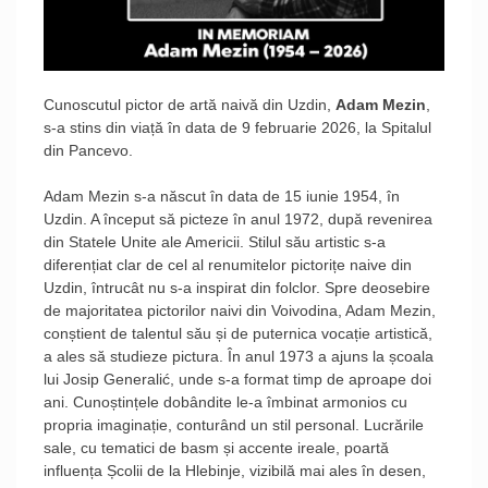
Cunoscutul pictor de artă naivă din Uzdin,
Adam Mezin
,
s-a stins din viață în data de 9 februarie 2026, la Spitalul
din Pancevo.
Adam Mezin s-a născut în data de 15 iunie 1954, în
Uzdin. A început să picteze în anul 1972, după revenirea
din Statele Unite ale Americii. Stilul său artistic s-a
diferențiat clar de cel al renumitelor pictorițe naive din
Uzdin, întrucât nu s-a inspirat din folclor. Spre deosebire
de majoritatea pictorilor naivi din Voivodina, Adam Mezin,
conștient de talentul său și de puternica vocație artistică,
a ales să studieze pictura. În anul 1973 a ajuns la școala
lui Josip Generalić, unde s-a format timp de aproape doi
ani. Cunoștințele dobândite le-a îmbinat armonios cu
propria imaginație, conturând un stil personal. Lucrările
sale, cu tematici de basm și accente ireale, poartă
influența Școlii de la Hlebinje, vizibilă mai ales în desen,