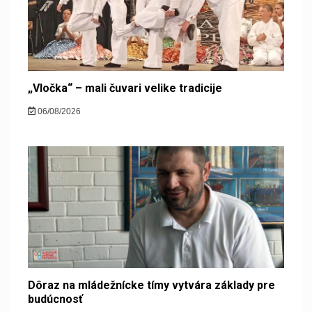
„Vločka“ – mali čuvari velike tradicije
06/08/2026
Dôraz na mládežnícke tímy vytvára základy pre
budúcnosť