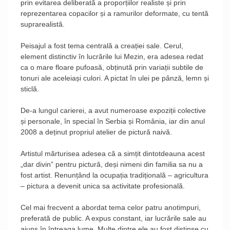
prin evitarea deliberată a proporțiilor realiste și prin
reprezentarea copacilor și a ramurilor deformate, cu tentă
suprarealistă.
Peisajul a fost tema centrală a creației sale. Cerul,
element distinctiv în lucrările lui Mezin, era adesea redat
ca o mare floare pufoasă, obținută prin variații subtile de
tonuri ale aceleiași culori. A pictat în ulei pe pânză, lemn și
sticlă.
De-a lungul carierei, a avut numeroase expoziții colective
și personale, în special în Serbia și România, iar din anul
2008 a deținut propriul atelier de pictură naivă.
Artistul mărturisea adesea că a simțit dintotdeauna acest
„dar divin” pentru pictură, deși nimeni din familia sa nu a
fost artist. Renunțând la ocupația tradițională – agricultura
– pictura a devenit unica sa activitate profesională.
Cel mai frecvent a abordat tema celor patru anotimpuri,
preferată de public. A expus constant, iar lucrările sale au
ajuns în întreaga lume. Multe dintre ele au fost distinse cu