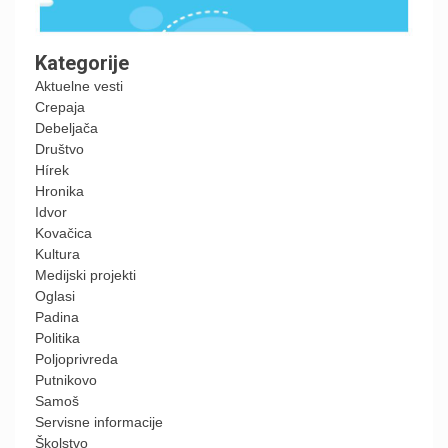
Kategorije
Aktuelne vesti
Crepaja
Debeljača
Društvo
Hírek
Hronika
Idvor
Kovačica
Kultura
Medijski projekti
Oglasi
Padina
Politika
Poljoprivreda
Putnikovo
Samoš
Servisne informacije
Školstvo