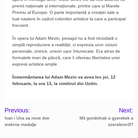
premii naționale și internaționale, printre care și Marele
Premiu al Europei. O parte importantă a creației sale a
luat naștere în cadrul coloniilor artistice la care a participat
frecvent.
În opera lui Adam Mezin, peisajul nu a fost niciodată o
simplă reproducere a realității, ci expresia unor viziuni
personale, onirice, uneori ușor întunecate. Era atras de
formatele mari de pânză, care îi ofereau libertatea unei
expresii artistice ample.
Înmormântarea lui Adam Mezin va avea loc joi, 12
februarie, la ora 13, la cimitirul din Uzdin.
Post
Previous:
Next:
navigation
Ivan i Una sa nove dve
Mit gondolnak a gyerekek a
srebrne medalje
szerelemről?