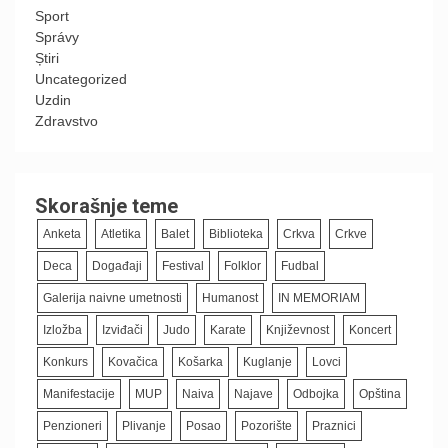
Sport
Správy
Știri
Uncategorized
Uzdin
Zdravstvo
Skorašnje teme
Anketa
Atletika
Balet
Biblioteka
Crkva
Crkve
Deca
Događaji
Festival
Folklor
Fudbal
Galerija naivne umetnosti
Humanost
IN MEMORIAM
Izložba
Izviđači
Judo
Karate
Književnost
Koncert
Konkurs
Kovačica
Košarka
Kuglanje
Lovci
Manifestacije
MUP
Naiva
Najave
Odbojka
Opština
Penzioneri
Plivanje
Posao
Pozorište
Praznici