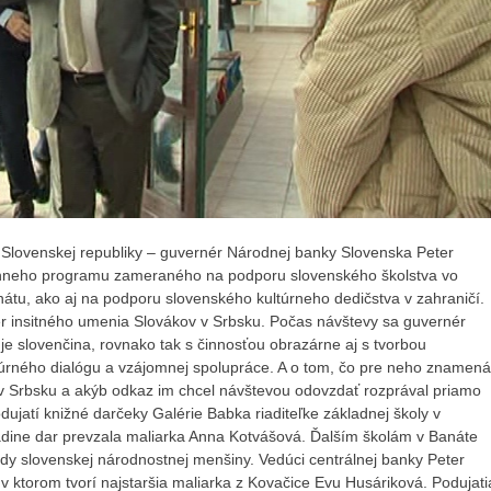
 Slovenskej republiky – guvernér Národnej banky Slovenska Peter
úrnneho programu zameraného na podporu slovenského školstva vo
nátu, ako aj na podporu slovenského kultúrneho dedičstva v zahraničí.
er insitného umenia Slovákov v Srbsku. Počas návštevy sa guvernér
je slovenčina, rovnako tak s činnosťou obrazárne aj s tvorbou
túrného dialógu a vzájomnej spolupráce. A o tom, čo pre neho znamená
v Srbsku a akýb odkaz im chcel návštevou odovzdať rozprával priamo
ujatí knižné darčeky Galérie Babka riaditeľke základnej školy v
Padine dar prevzala maliarka Anna Kotvášová. Ďalším školám v Banáte
dy slovenskej národnostnej menšiny. Vedúci centrálnej banky Peter
 v ktorom tvorí najstaršia maliarka z Kovačice Evu Husáriková. Podujati