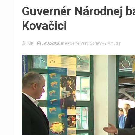
Guvernér Národnej b
Kovačici
TOK
09/02/2026
in
Aktuelne Vesti
,
Správy
- 2 Minutes