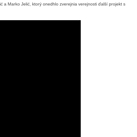
ć a Marko Jelić, ktorý onedhlo zverejnia verejnosti ďalší projekt s