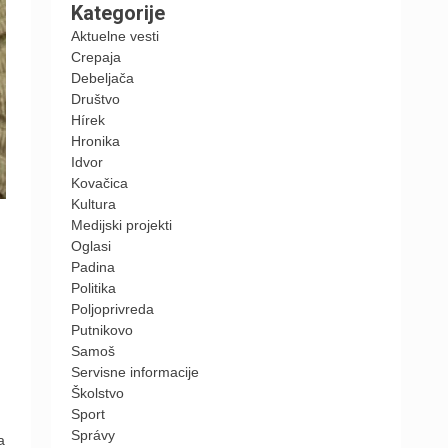
Kategorije
Aktuelne vesti
Crepaja
Debeljača
Društvo
Hírek
Hronika
Idvor
Kovačica
Kultura
Medijski projekti
Oglasi
Padina
Politika
Poljoprivreda
Putnikovo
Samoš
Servisne informacije
Školstvo
Sport
Správy
a