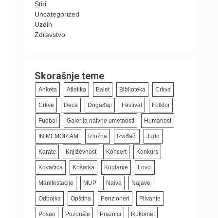
Știri
Uncategorized
Uzdin
Zdravstvo
Skorašnje teme
Anketa
Atletika
Balet
Biblioteka
Crkva
Crkve
Deca
Događaji
Festival
Folklor
Fudbal
Galerija naivne umetnosti
Humanost
IN MEMORIAM
Izložba
Izviđači
Judo
Karate
Književnost
Koncert
Konkurs
Kovačica
Košarka
Kuglanje
Lovci
Manifestacije
MUP
Naiva
Najave
Odbojka
Opština
Penzioneri
Plivanje
Posao
Pozorište
Praznici
Rukomet