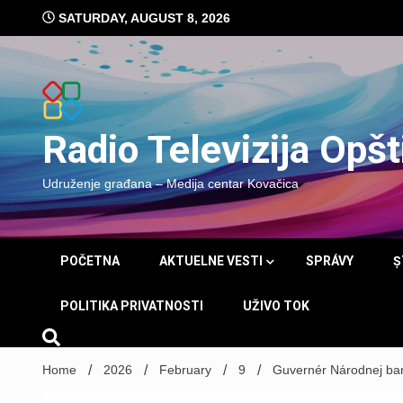
Skip
SATURDAY, AUGUST 8, 2026
to
content
Radio Televizija Opš
Udruženje građana – Medija centar Kovačica
POČETNA
AKTUELNE VESTI
SPRÁVY
Ș
POLITIKA PRIVATNOSTI
UŽIVO TOK
Home
2026
February
9
Guvernér Národnej ban