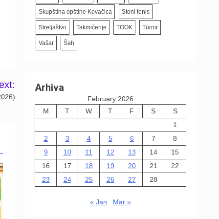
Skupština opštine Kovačica
Stoni tenis
Streljaštvo
Takmičenje
TOOK
Turnir
Vašar
Šah
ext:
Arhiva
2026)
February 2026
M
T
W
T
F
S
S
1
2
3
4
5
6
7
8
9
10
11
12
13
14
15
16
17
18
19
20
21
22
23
24
25
26
27
28
« Jan
Mar »