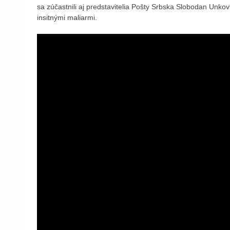
sa zúčastnili aj predstavitelia Pošty Srbska Slobodan Unkovi
insitnými maliarmi.