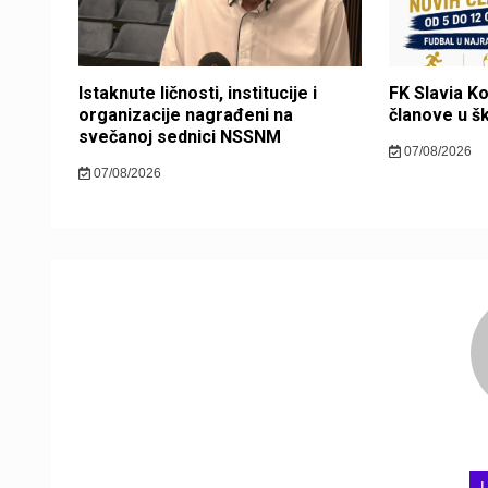
Istaknute ličnosti, institucije i
FK Slavia K
organizacije nagrađeni na
članove u š
svečanoj sednici NSSNM
07/08/2026
07/08/2026