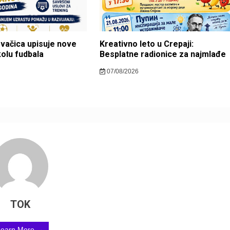
ovačica upisuje nove
Kreativno leto u Crepaji:
kolu fudbala
Besplatne radionice za najmlađe
07/08/2026
TOK
Learn More →