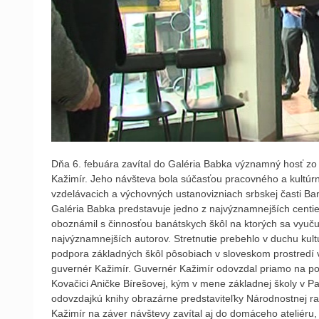
Dňa 6. febuára zavítal do Galéria Babka významný hosť zo
Kažimír. Jeho návšteva bola súčasťou pracovného a kult
vzdelávacich a výchovných ustanovizniach srbskej časti Ba
Galéria Babka predstavuje jedno z najvýznamnejších centi
oboznámil s činnosťou banátskych škôl na ktorých sa vyuču
najvýznamnejších autorov. Stretnutie prebehlo v duchu kul
podpora základných škôl pôsobiach v sloveskom prostredí 
guvernér Kažimír. Guvernér Kažimír odovzdal priamo na pod
Kovačici Aničke Bírešovej, kým v mene základnej školy v 
odovzdajkú knihy obrazárne predstaviteľky Národnostnej ra
Kažimír na záver návštevy zavítal aj do domáceho ateliéru,