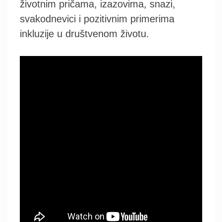
životnim pričama, izazovima, snazi,
svakodnevici i pozitivnim primerima
inkluzije u društvenom životu.