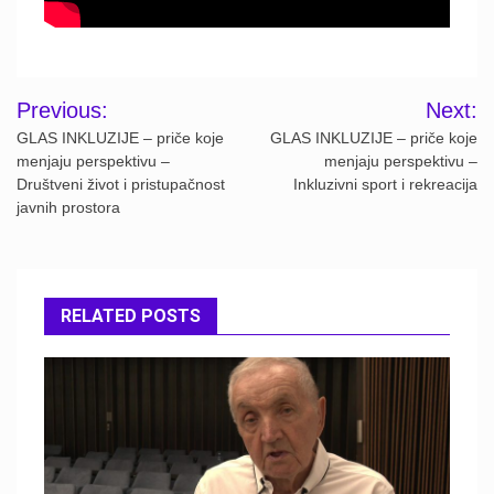
Post
Previous:
Next:
navigation
GLAS INKLUZIJE – priče koje
GLAS INKLUZIJE – priče koje
menjaju perspektivu –
menjaju perspektivu –
Društveni život i pristupačnost
Inkluzivni sport i rekreacija
javnih prostora
RELATED POSTS