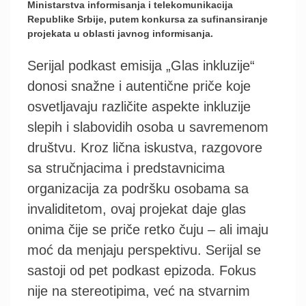
Ministarstva informisanja i telekomunikacija
Republike Srbije, putem konkursa za sufinansiranje
projekata u oblasti javnog informisanja.
Serijal podkast emisija „Glas inkluzije“
donosi snažne i autentične priče koje
osvetljavaju različite aspekte inkluzije
slepih i slabovidih osoba u savremenom
društvu. Kroz lična iskustva, razgovore
sa stručnjacima i predstavnicima
organizacija za podršku osobama sa
invaliditetom, ovaj projekat daje glas
onima čije se priče retko čuju – ali imaju
moć da menjaju perspektivu. Serijal se
sastoji od pet podkast epizoda. Fokus
nije na stereotipima, već na stvarnim