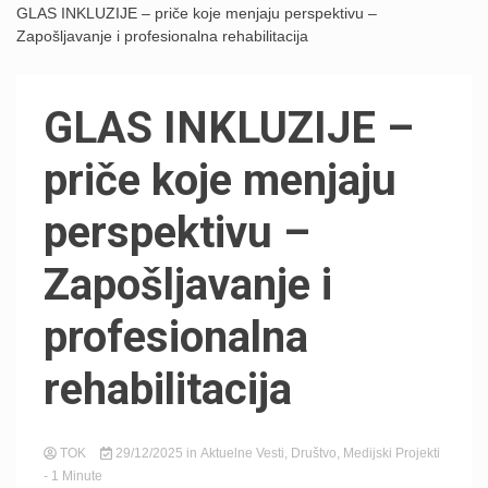
GLAS INKLUZIJE – priče koje menjaju perspektivu –
Zapošljavanje i profesionalna rehabilitacija
GLAS INKLUZIJE –
priče koje menjaju
perspektivu –
Zapošljavanje i
profesionalna
rehabilitacija
TOK
29/12/2025
in
Aktuelne Vesti
,
Društvo
,
Medijski Projekti
- 1 Minute