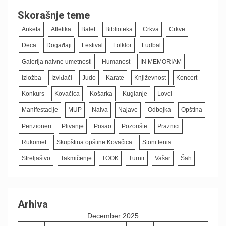
Skorašnje teme
Anketa
Atletika
Balet
Biblioteka
Crkva
Crkve
Deca
Događaji
Festival
Folklor
Fudbal
Galerija naivne umetnosti
Humanost
IN MEMORIAM
Izložba
Izviđači
Judo
Karate
Književnost
Koncert
Konkurs
Kovačica
Košarka
Kuglanje
Lovci
Manifestacije
MUP
Naiva
Najave
Odbojka
Opština
Penzioneri
Plivanje
Posao
Pozorište
Praznici
Rukomet
Skupština opštine Kovačica
Stoni tenis
Streljaštvo
Takmičenje
TOOK
Turnir
Vašar
Šah
Arhiva
December 2025