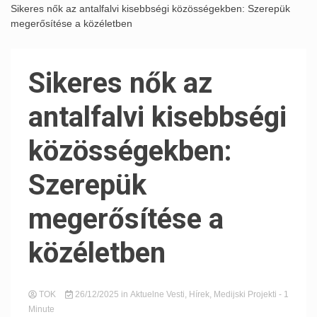
Sikeres nők az antalfalvi kisebbségi közösségekben: Szerepük
megerősítése a közéletben
Sikeres nők az
antalfalvi kisebbségi
közösségekben:
Szerepük
megerősítése a
közéletben
TOK
26/12/2025
in
Aktuelne Vesti
,
Hírek
,
Medijski Projekti
- 1
Minute