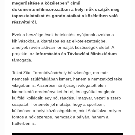
megerősítése a közéletben” című
dokumentumfilmsorozatban a helyi nők osztják meg
tapasztalataikat és gondolataikat a közéletben való
részvételről.
Ezek a beszélgetések betekintést nyújtanak azokba a
kihívásokba, a kitartásba és az elkötelezettségbe,
amelyek révén aktívan formálják közösségük életét. A
projektet az
Információs és Távközlési Minisztérium
támogatja.
Tokai Zita, Torontálvásárhely büszkesége, ma már
nemcsak szülőfalujában ismert, hanem a nemzetközi teke
világában is. A szerbiai női ifjúsági válogatott élén
kiemelkedő eredményeket ért el, és egyúttal meglepte
külföldi kollégáit: egy nő, ráadásul magyar, vezeti a szerb
csapatot. Története jól mutatja, hogy a sportban,
különösen a helyi közösségekben, mint Antalfalva, milyen
fontos a nők szerepe, nemcsak a pályán, hanem a
háttérben is.