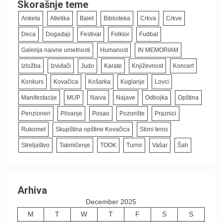
Skorašnje teme
Anketa
Atletika
Balet
Biblioteka
Crkva
Crkve
Deca
Događaji
Festival
Folklor
Fudbal
Galerija naivne umetnosti
Humanost
IN MEMORIAM
Izložba
Izviđači
Judo
Karate
Književnost
Koncert
Konkurs
Kovačica
Košarka
Kuglanje
Lovci
Manifestacije
MUP
Naiva
Najave
Odbojka
Opština
Penzioneri
Plivanje
Posao
Pozorište
Praznici
Rukomet
Skupština opštine Kovačica
Stoni tenis
Streljaštvo
Takmičenje
TOOK
Turnir
Vašar
Šah
Arhiva
December 2025
M
T
W
T
F
S
S