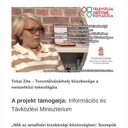
T
okai Zita – Toront
álvásárhely büszkesége a
nemzetközi tekevilágba
A projekt támogatja:
Információs és
Távközlési Minisztérium
„Nők az antalfalvi kisebbségi közösségben: Szerepük