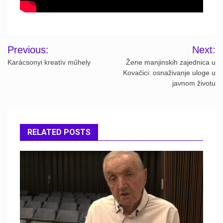
Post
Previous:
Next:
navigation
Karácsonyi kreatív műhely
Žene manjinskih zajednica u
Kovačici: osnaživanje uloge u
javnom životu
RELATED POSTS