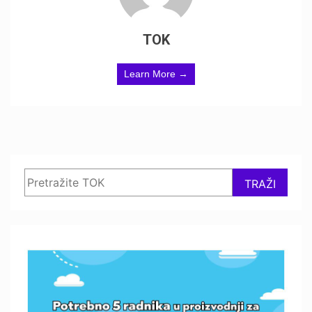
TOK
Learn More →
Search
TRAŽI