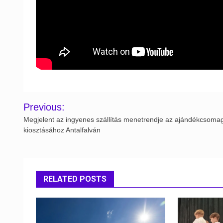
Post
Previous:
navigation
Megjelent az ingyenes szállítás menetrendje az ajándékcsoma
kiosztásához Antalfalván
RELATED POSTS