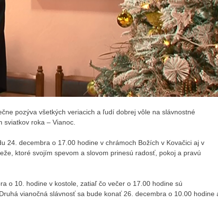
dečne pozýva všetkých veriacich a ľudí dobrej vôle na slávnostné
 sviatkov roka – Vianoc.
du 24. decembra o 17.00 hodine v chrámoch Božích v Kovačici aj v
eže, ktoré svojím spevom a slovom prinesú radosť, pokoj a pravú
a o 10. hodine v kostole, zatiaľ čo večer o 17.00 hodine sú
 Druhá vianočná slávnosť sa bude konať 26. decembra o 10.00 hodine 