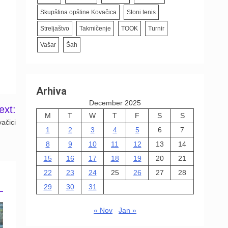
Skupština opštine Kovačica
Stoni tenis
Streljaštvo
Takmičenje
TOOK
Turnir
Vašar
Šah
Arhiva
December 2025
ext:
M
T
W
T
F
S
S
ačici
1
2
3
4
5
6
7
8
9
10
11
12
13
14
15
16
17
18
19
20
21
22
23
24
25
26
27
28
29
30
31
« Nov
Jan »