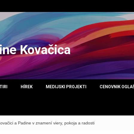
tine Kovačica
TIRI
HÍREK
MEDIJSKI PROJEKTI
CENOVNIK OGLA
ovačici a Padine v znamení viery, pokoja a radosti