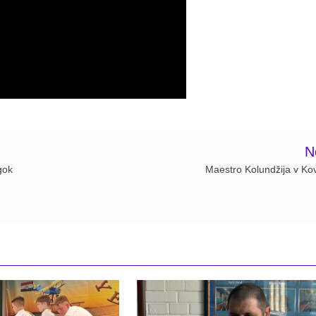
N
gok
Maestro Kolundžija v Kov