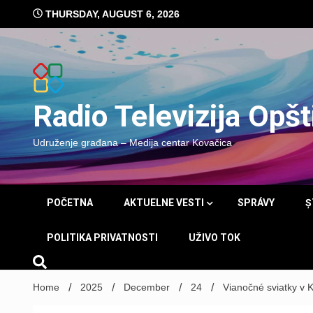
Skip
THURSDAY, AUGUST 6, 2026
to
content
Radio Televizija Opš
Udruženje građana – Medija centar Kovačica
POČETNA
AKTUELNE VESTI
SPRÁVY
Ș
POLITIKA PRIVATNOSTI
UŽIVO TOK
Home
2025
December
24
Vianočné sviatky v K