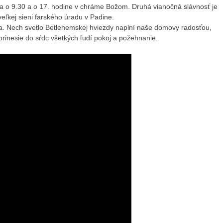
a o 9.30 a o 17. hodine v chráme Božom. Druhá vianočná slávnosť je
ľkej sieni farského úradu v Padine.
. Nech svetlo Betlehemskej hviezdy naplní naše domovy radosťou,
prinesie do sŕdc všetkých ľudí pokoj a požehnanie.