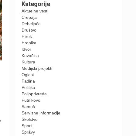
Kategorije
Aktuelne vesti
Crepaja
Debeljača
Društvo
Hírek
Hronika
Idvor
Kovačica
Kultura
Medijski projekti
Oglasi
Padina
Politika
Poljoprivreda
Putnikovo
Samoš
Servisne informacije
Školstvo
a
Sport
Správy