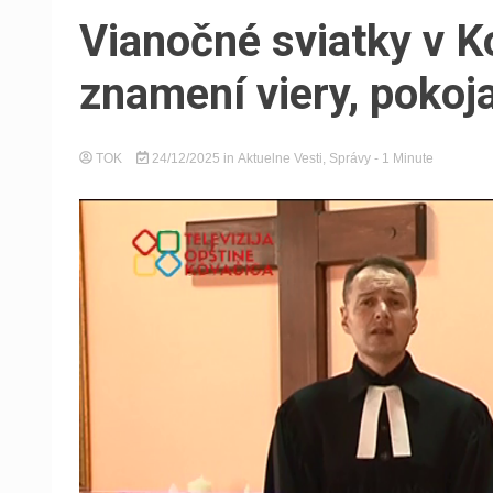
Vianočné sviatky v K
znamení viery, pokoja
TOK
24/12/2025
in
Aktuelne Vesti
,
Správy
- 1 Minute