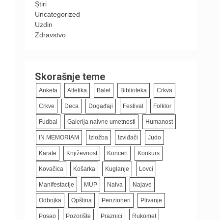
Știri
Uncategorized
Uzdin
Zdravstvo
Skorašnje teme
Anketa
Atletika
Balet
Biblioteka
Crkva
Crkve
Deca
Događaji
Festival
Folklor
Fudbal
Galerija naivne umetnosti
Humanost
IN MEMORIAM
Izložba
Izviđači
Judo
Karate
Književnost
Koncert
Konkurs
Kovačica
Košarka
Kuglanje
Lovci
Manifestacije
MUP
Naiva
Najave
Odbojka
Opština
Penzioneri
Plivanje
Posao
Pozorište
Praznici
Rukomet