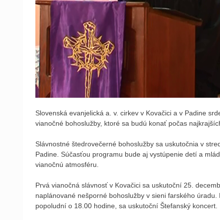
Slovenská evanjelická a. v. cirkev v Kovačici a v Padine sr
vianočné bohoslužby, ktoré sa budú konať počas najkrajších
Slávnostné štedrovečerné bohoslužby sa uskutočnia v stre
Padine. Súčasťou programu bude aj vystúpenie detí a mlád
vianočnú atmosféru.
Prvá vianočná slávnosť v Kovačici sa uskutoční 25. decembr
naplánované nešporné bohoslužby v sieni farského úradu.
popoludní o 18.00 hodine, sa uskutoční Štefanský koncert.