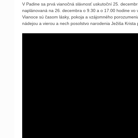
V Padine sa prvá vianočná slávnosť uskutoční 25. decembr
naplánovaná na 26. decembra o 9.30 a o 17.00 hodine vo ve
Vianoce sú časom lásky, pokoja a vzájomného porozumenia
nádejou a vierou a nech posolstvo narodenia Ježiša Krista 