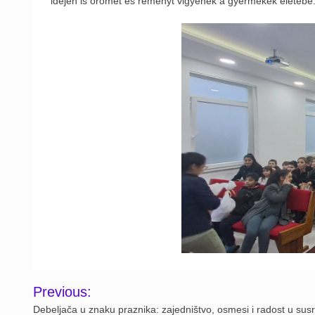
idején is örömet és reményt vigyenek a gyermekek életébe
Post
Previous:
navigation
Debeljača u znaku praznika: zajedništvo, osmesi i radost u susr