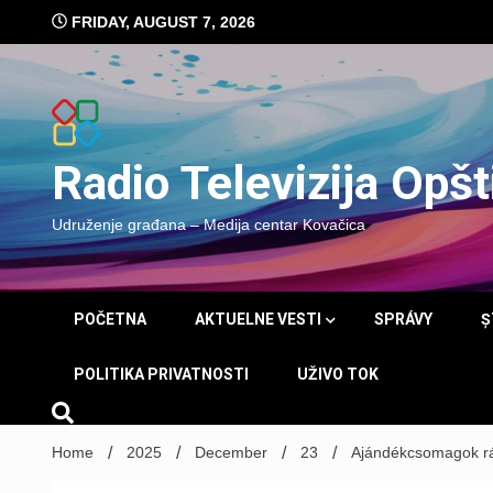
Skip
FRIDAY, AUGUST 7, 2026
to
content
Radio Televizija Opš
Udruženje građana – Medija centar Kovačica
POČETNA
AKTUELNE VESTI
SPRÁVY
Ș
POLITIKA PRIVATNOSTI
UŽIVO TOK
Home
2025
December
23
Ajándékcsomagok r