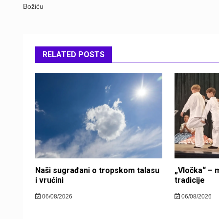
Božiću
RELATED POSTS
Naši sugrađani o tropskom talasu
„Vločka“ – m
i vrućini
tradicije
06/08/2026
06/08/2026