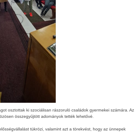
ot osztottak ki szociálisan rászoruló családok gyermekei számára. Az
közösen összegyűjtött adományok tették lehetővé.
elősségvállalást tükrözi, valamint azt a törekvést, hogy az ünnepek