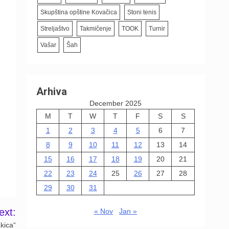
Skupština opštine Kovačica
Stoni tenis
Streljaštvo
Takmičenje
TOOK
Turnir
Vašar
Šah
Arhiva
December 2025
M
T
W
T
F
S
S
1
2
3
4
5
6
7
8
9
10
11
12
13
14
15
16
17
18
19
20
21
22
23
24
25
26
27
28
29
30
31
ext:
« Nov
Jan »
akica“