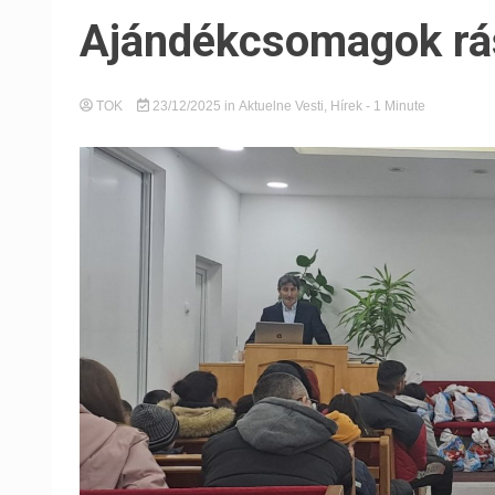
Ajándékcsomagok rá
TOK
23/12/2025
in
Aktuelne Vesti
,
Hírek
- 1 Minute