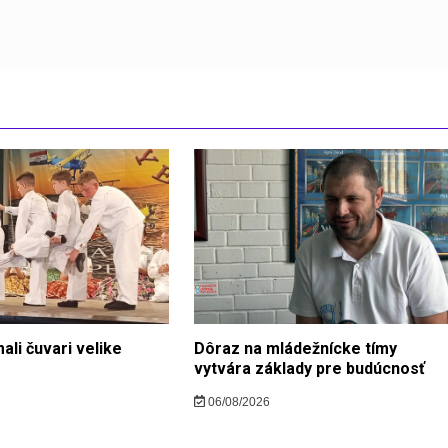
ali čuvari velike
Dôraz na mládežnícke tímy
vytvára základy pre budúcnosť
06/08/2026