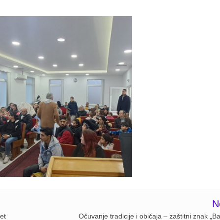
.
N
et
Očuvanje tradicije i običaja – zaštitni znak „B