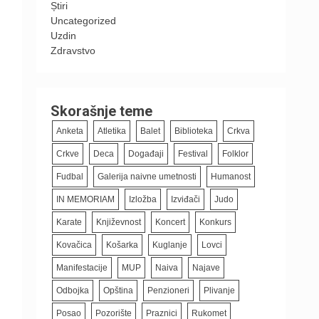
Știri
Uncategorized
Uzdin
Zdravstvo
Skorašnje teme
Anketa
Atletika
Balet
Biblioteka
Crkva
Crkve
Deca
Događaji
Festival
Folklor
Fudbal
Galerija naivne umetnosti
Humanost
IN MEMORIAM
Izložba
Izviđači
Judo
Karate
Književnost
Koncert
Konkurs
Kovačica
Košarka
Kuglanje
Lovci
Manifestacije
MUP
Naiva
Najave
Odbojka
Opština
Penzioneri
Plivanje
Posao
Pozorište
Praznici
Rukomet