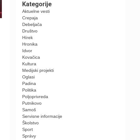
Kategorije
Aktuelne vesti
Crepaja
Debeljača
Društvo
Hírek
Hronika
Idvor
Kovačica
Kultura
Medijski projekti
Oglasi
Padina
Politika
Poljoprivreda
Putnikovo
Samoš
Servisne informacije
Školstvo
Sport
Správy