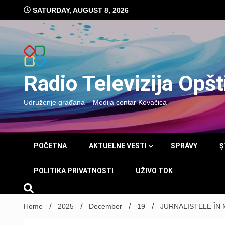
Skip
SATURDAY, AUGUST 8, 2026
to
content
Radio Televizija Opš
Udruženje građana – Medija centar Kovačica
POČETNA
AKTUELNE VESTI
SPRÁVY
Ș
POLITIKA PRIVATNOSTI
UŽIVO TOK
Home
2025
December
19
JURNALISTELE ÎN