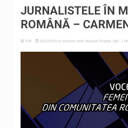
JURNALISTELE ÎN M
ROMÂNĂ – CARMEN
TOK
19/12/2025
in
Aktuelne Vesti
,
Medijski Projekti
,
Știri
- 1 M