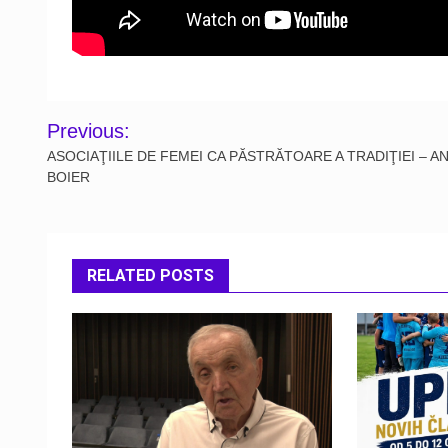
Post
Previous:
navigation
ASOCIAŢIILE DE FEMEI CA PĂSTRĂTOARE A TRADIŢIEI – A
BOIER
RELATED POSTS