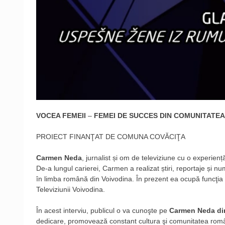
VOCEA FEMEII
–
FEMEI DE SUCCES DIN COMUNITATE
PROIECT FINANŢAT DE COMUNA COVĂCIŢA
Carmen Neda
, jurnalist și om de televiziune cu o experienț
De-a lungul carierei, Carmen a realizat știri, reportaje și n
în limba română din Voivodina. În prezent ea ocupă funcţia
Televiziunii Voivodina.
În acest interviu, publicul o va cunoşte pe
Carmen Neda din
dedicare, promovează constant cultura şi comunitatea ro