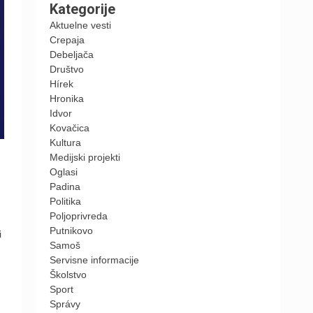
Kategorije
Aktuelne vesti
Crepaja
Debeljača
Društvo
Hírek
Hronika
Idvor
Kovačica
Kultura
Medijski projekti
Oglasi
Padina
Politika
Poljoprivreda
Putnikovo
i
Samoš
Servisne informacije
Školstvo
Sport
Správy