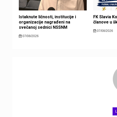
Istaknute ličnosti, institucije i
FK Slavia K
organizacije nagrađeni na
članove u š
svečanoj sednici NSSNM
07/08/2026
07/08/2026