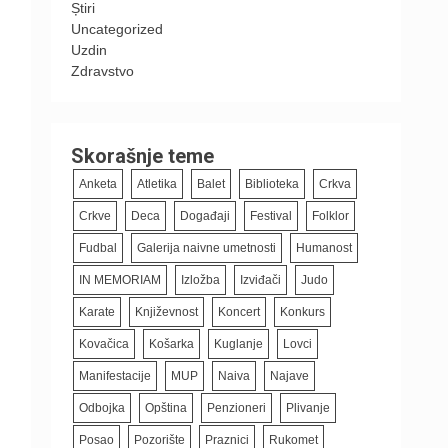
Știri
Uncategorized
Uzdin
Zdravstvo
Skorašnje teme
Anketa
Atletika
Balet
Biblioteka
Crkva
Crkve
Deca
Događaji
Festival
Folklor
Fudbal
Galerija naivne umetnosti
Humanost
IN MEMORIAM
Izložba
Izviđači
Judo
Karate
Književnost
Koncert
Konkurs
Kovačica
Košarka
Kuglanje
Lovci
Manifestacije
MUP
Naiva
Najave
Odbojka
Opština
Penzioneri
Plivanje
Posao
Pozorište
Praznici
Rukomet