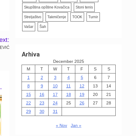
Skupština opštine Kovačica
Stoni tenis
Streljaštvo
Takmičenje
TOOK
Turnir
Vašar
Šah
ext:
REVIĆ
Arhiva
December 2025
M
T
W
T
F
S
S
1
2
3
4
5
6
7
8
9
10
11
12
13
14
15
16
17
18
19
20
21
22
23
24
25
26
27
28
29
30
31
« Nov
Jan »