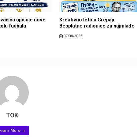
ovačica upisuje nove
Kreativno leto u Crepaji:
kolu fudbala
Besplatne radionice za najmlađe
07/08/2026
TOK
Learn More →